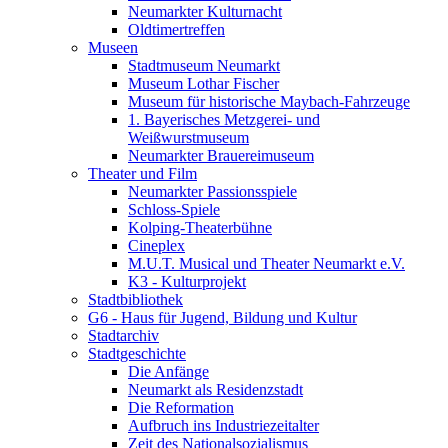
Neumarkter Kulturnacht
Oldtimertreffen
Museen
Stadtmuseum Neumarkt
Museum Lothar Fischer
Museum für historische Maybach-Fahrzeuge
1. Bayerisches Metzgerei- und
Weißwurstmuseum
Neumarkter Brauereimuseum
Theater und Film
Neumarkter Passionsspiele
Schloss-Spiele
Kolping-Theaterbühne
Cineplex
M.U.T. Musical und Theater Neumarkt e.V.
K3 - Kulturprojekt
Stadtbibliothek
G6 - Haus für Jugend, Bildung und Kultur
Stadtarchiv
Stadtgeschichte
Die Anfänge
Neumarkt als Residenzstadt
Die Reformation
Aufbruch ins Industriezeitalter
Zeit des Nationalsozialismus