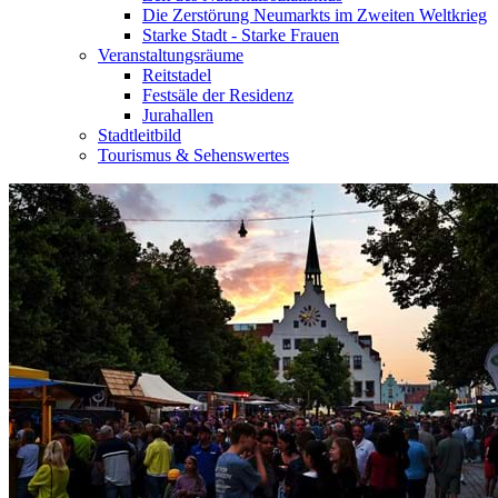
Die Zerstörung Neumarkts im Zweiten Weltkrieg
Starke Stadt - Starke Frauen
Veranstaltungsräume
Reitstadel
Festsäle der Residenz
Jurahallen
Stadtleitbild
Tourismus & Sehenswertes