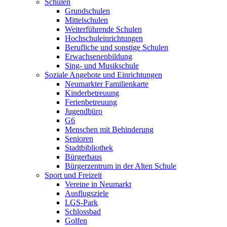
Schulen
Grundschulen
Mittelschulen
Weiterführende Schulen
Hochschuleinrichtungen
Berufliche und sonstige Schulen
Erwachsenenbildung
Sing- und Musikschule
Soziale Angebote und Einrichtungen
Neumarkter Familienkarte
Kinderbetreuung
Ferienbetreuung
Jugendbüro
G6
Menschen mit Behinderung
Senioren
Stadtbibliothek
Bürgerhaus
Bürgerzentrum in der Alten Schule
Sport und Freizeit
Vereine in Neumarkt
Ausflugsziele
LGS-Park
Schlossbad
Golfen