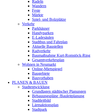
Radeln
Wandern
Feste
Märkte
Spiel- und Bolzplätze
Verkehr
Parkhäuser
Handyparken
E-Ladesäulen
Stadtbus und Fahrplan
Aktuelle Baustellen
Radverkehr
Baumaßnahme Kurt-Romstöck-Ring
Gesamtverkehrsplan
Wohnen in Neumarkt
Online-Mietspiegel
Baugebiete
Bauvorhaben
PLANEN & BAUEN
Stadtentwicklung
Grundlagen städtischer Planungen
Bebauungspläne /Bauleitplanung
Stadtleitbild
Lärmaktionsplan
Stadtpark