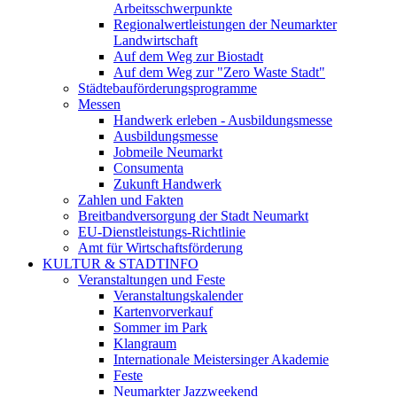
Arbeitsschwerpunkte
Regionalwertleistungen der Neumarkter
Landwirtschaft
Auf dem Weg zur Biostadt
Auf dem Weg zur "Zero Waste Stadt"
Städtebauförderungsprogramme
Messen
Handwerk erleben - Ausbildungsmesse
Ausbildungsmesse
Jobmeile Neumarkt
Consumenta
Zukunft Handwerk
Zahlen und Fakten
Breitbandversorgung der Stadt Neumarkt
EU-Dienstleistungs-Richtlinie
Amt für Wirtschaftsförderung
KULTUR & STADTINFO
Veranstaltungen und Feste
Veranstaltungskalender
Kartenvorverkauf
Sommer im Park
Klangraum
Internationale Meistersinger Akademie
Feste
Neumarkter Jazzweekend