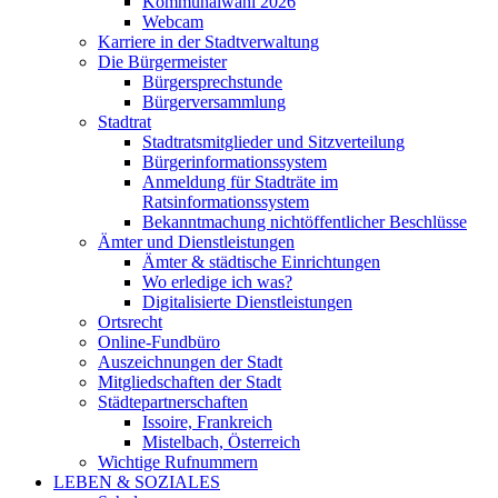
Kommunalwahl 2026
Webcam
Karriere in der Stadtverwaltung
Die Bürgermeister
Bürgersprechstunde
Bürgerversammlung
Stadtrat
Stadtratsmitglieder und Sitzverteilung
Bürgerinformationssystem
Anmeldung für Stadträte im
Ratsinformationssystem
Bekanntmachung nichtöffentlicher Beschlüsse
Ämter und Dienstleistungen
Ämter & städtische Einrichtungen
Wo erledige ich was?
Digitalisierte Dienstleistungen
Ortsrecht
Online-Fundbüro
Auszeichnungen der Stadt
Mitgliedschaften der Stadt
Städtepartnerschaften
Issoire, Frankreich
Mistelbach, Österreich
Wichtige Rufnummern
LEBEN & SOZIALES