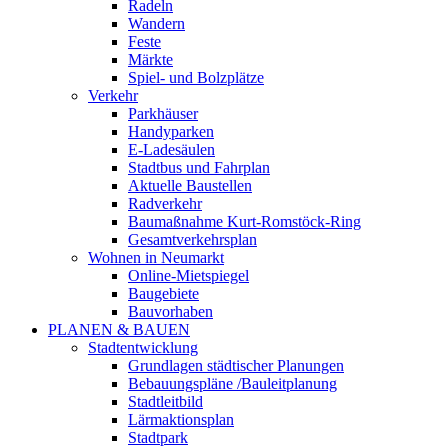
Radeln
Wandern
Feste
Märkte
Spiel- und Bolzplätze
Verkehr
Parkhäuser
Handyparken
E-Ladesäulen
Stadtbus und Fahrplan
Aktuelle Baustellen
Radverkehr
Baumaßnahme Kurt-Romstöck-Ring
Gesamtverkehrsplan
Wohnen in Neumarkt
Online-Mietspiegel
Baugebiete
Bauvorhaben
PLANEN & BAUEN
Stadtentwicklung
Grundlagen städtischer Planungen
Bebauungspläne /Bauleitplanung
Stadtleitbild
Lärmaktionsplan
Stadtpark