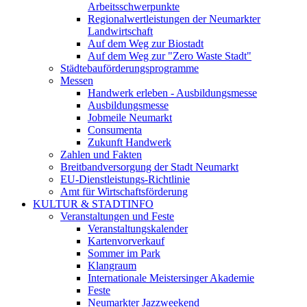
Arbeitsschwerpunkte
Regionalwertleistungen der Neumarkter
Landwirtschaft
Auf dem Weg zur Biostadt
Auf dem Weg zur "Zero Waste Stadt"
Städtebauförderungsprogramme
Messen
Handwerk erleben - Ausbildungsmesse
Ausbildungsmesse
Jobmeile Neumarkt
Consumenta
Zukunft Handwerk
Zahlen und Fakten
Breitbandversorgung der Stadt Neumarkt
EU-Dienstleistungs-Richtlinie
Amt für Wirtschaftsförderung
KULTUR & STADTINFO
Veranstaltungen und Feste
Veranstaltungskalender
Kartenvorverkauf
Sommer im Park
Klangraum
Internationale Meistersinger Akademie
Feste
Neumarkter Jazzweekend