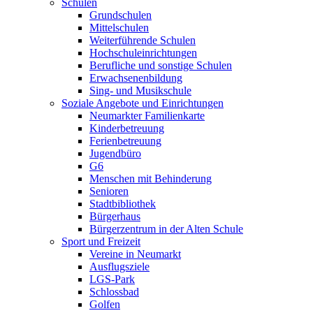
Schulen
Grundschulen
Mittelschulen
Weiterführende Schulen
Hochschuleinrichtungen
Berufliche und sonstige Schulen
Erwachsenenbildung
Sing- und Musikschule
Soziale Angebote und Einrichtungen
Neumarkter Familienkarte
Kinderbetreuung
Ferienbetreuung
Jugendbüro
G6
Menschen mit Behinderung
Senioren
Stadtbibliothek
Bürgerhaus
Bürgerzentrum in der Alten Schule
Sport und Freizeit
Vereine in Neumarkt
Ausflugsziele
LGS-Park
Schlossbad
Golfen