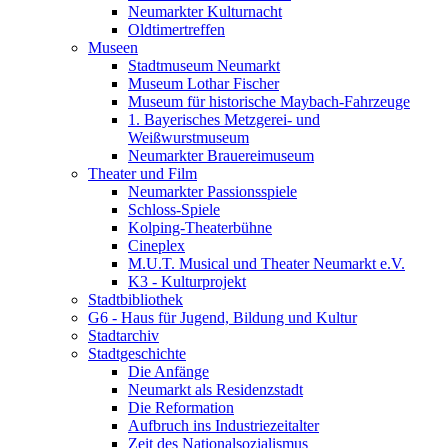
Neumarkter Kulturnacht
Oldtimertreffen
Museen
Stadtmuseum Neumarkt
Museum Lothar Fischer
Museum für historische Maybach-Fahrzeuge
1. Bayerisches Metzgerei- und
Weißwurstmuseum
Neumarkter Brauereimuseum
Theater und Film
Neumarkter Passionsspiele
Schloss-Spiele
Kolping-Theaterbühne
Cineplex
M.U.T. Musical und Theater Neumarkt e.V.
K3 - Kulturprojekt
Stadtbibliothek
G6 - Haus für Jugend, Bildung und Kultur
Stadtarchiv
Stadtgeschichte
Die Anfänge
Neumarkt als Residenzstadt
Die Reformation
Aufbruch ins Industriezeitalter
Zeit des Nationalsozialismus