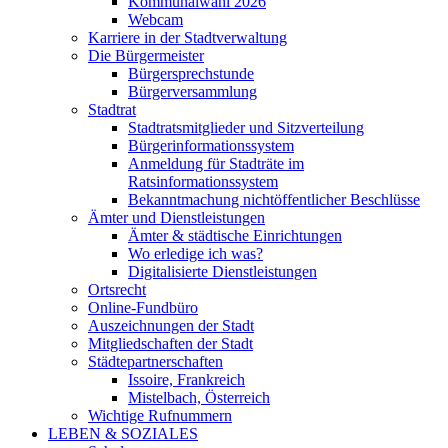
Kommunalwahl 2026
Webcam
Karriere in der Stadtverwaltung
Die Bürgermeister
Bürgersprechstunde
Bürgerversammlung
Stadtrat
Stadtratsmitglieder und Sitzverteilung
Bürgerinformationssystem
Anmeldung für Stadträte im
Ratsinformationssystem
Bekanntmachung nichtöffentlicher Beschlüsse
Ämter und Dienstleistungen
Ämter & städtische Einrichtungen
Wo erledige ich was?
Digitalisierte Dienstleistungen
Ortsrecht
Online-Fundbüro
Auszeichnungen der Stadt
Mitgliedschaften der Stadt
Städtepartnerschaften
Issoire, Frankreich
Mistelbach, Österreich
Wichtige Rufnummern
LEBEN & SOZIALES