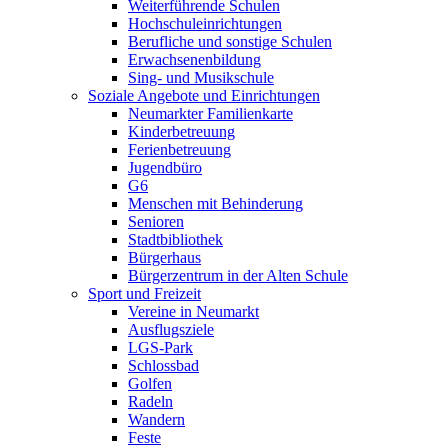
Weiterführende Schulen
Hochschuleinrichtungen
Berufliche und sonstige Schulen
Erwachsenenbildung
Sing- und Musikschule
Soziale Angebote und Einrichtungen
Neumarkter Familienkarte
Kinderbetreuung
Ferienbetreuung
Jugendbüro
G6
Menschen mit Behinderung
Senioren
Stadtbibliothek
Bürgerhaus
Bürgerzentrum in der Alten Schule
Sport und Freizeit
Vereine in Neumarkt
Ausflugsziele
LGS-Park
Schlossbad
Golfen
Radeln
Wandern
Feste