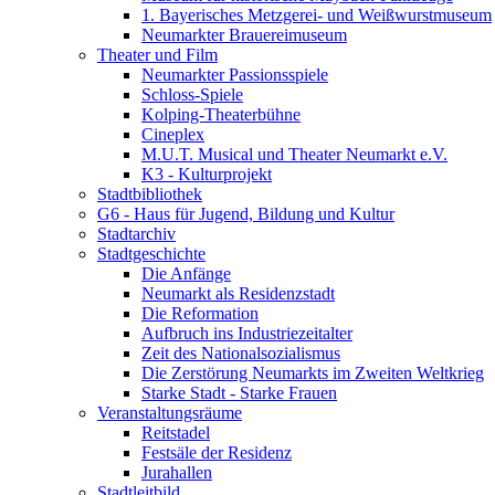
1. Bayerisches Metzgerei- und Weißwurstmuseum
Neumarkter Brauereimuseum
Theater und Film
Neumarkter Passionsspiele
Schloss-Spiele
Kolping-Theaterbühne
Cineplex
M.U.T. Musical und Theater Neumarkt e.V.
K3 - Kulturprojekt
Stadtbibliothek
G6 - Haus für Jugend, Bildung und Kultur
Stadtarchiv
Stadtgeschichte
Die Anfänge
Neumarkt als Residenzstadt
Die Reformation
Aufbruch ins Industriezeitalter
Zeit des Nationalsozialismus
Die Zerstörung Neumarkts im Zweiten Weltkrieg
Starke Stadt - Starke Frauen
Veranstaltungsräume
Reitstadel
Festsäle der Residenz
Jurahallen
Stadtleitbild