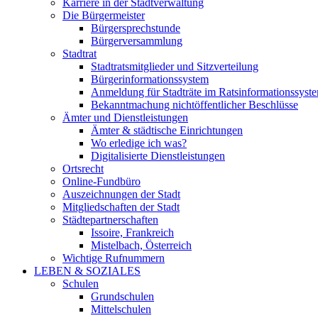
Karriere in der Stadtverwaltung
Die Bürgermeister
Bürgersprechstunde
Bürgerversammlung
Stadtrat
Stadtratsmitglieder und Sitzverteilung
Bürgerinformationssystem
Anmeldung für Stadträte im Ratsinformationssyst
Bekanntmachung nichtöffentlicher Beschlüsse
Ämter und Dienstleistungen
Ämter & städtische Einrichtungen
Wo erledige ich was?
Digitalisierte Dienstleistungen
Ortsrecht
Online-Fundbüro
Auszeichnungen der Stadt
Mitgliedschaften der Stadt
Städtepartnerschaften
Issoire, Frankreich
Mistelbach, Österreich
Wichtige Rufnummern
LEBEN & SOZIALES
Schulen
Grundschulen
Mittelschulen