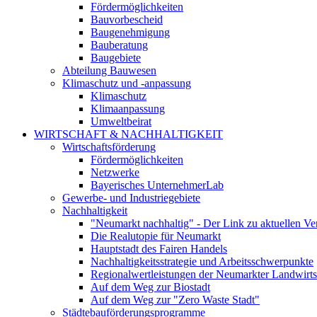
Fördermöglichkeiten
Bauvorbescheid
Baugenehmigung
Bauberatung
Baugebiete
Abteilung Bauwesen
Klimaschutz und -anpassung
Klimaschutz
Klimaanpassung
Umweltbeirat
WIRTSCHAFT & NACHHALTIGKEIT
Wirtschaftsförderung
Fördermöglichkeiten
Netzwerke
Bayerisches UnternehmerLab
Gewerbe- und Industriegebiete
Nachhaltigkeit
"Neumarkt nachhaltig" - Der Link zu aktuellen Ve
Die Realutopie für Neumarkt
Hauptstadt des Fairen Handels
Nachhaltigkeitsstrategie und Arbeitsschwerpunkte
Regionalwertleistungen der Neumarkter Landwirts
Auf dem Weg zur Biostadt
Auf dem Weg zur "Zero Waste Stadt"
Städtebauförderungsprogramme