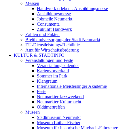
Messen
Handwerk erleben - Ausbildungsmesse
Ausbildungsmesse
Jobmeile Neumarkt
Consumenta
Zukunft Handwerk
Zahlen und Fakten
Breitbandversorgung der Stadt Neumarkt
EU-Dienstleistungs-Richtlinie
Amt für Wirtschaftsförderung
KULTUR & STADTINFO
Veranstaltungen und Feste
Veranstaltungskalender
Kartenvorverkauf
Sommer im Park
Klangraum
Internationale Meistersinger Akademie
Feste
Neumarkter Jazzweekend
Neumarkter Kulturnacht
Oldtimertreffen
Museen
Stadtmuseum Neumarkt
Museum Lothar Fischer
Museum für historische Maybach-Fahrzeuge