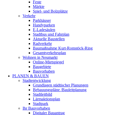
Feste
Märkte
Spiel- und Bolzplätze
Verkehr
Parkhäuser
Handyparken
E-Ladesäulen
Stadtbus und Fahrplan
Aktuelle Baustellen
Radverkehr
Baumaßnahme Kurt-Romstöck-Ring
Gesamtverkehrsplan
Wohnen in Neumarkt
Online-Mietspiegel
Baugebiete
Bauvorhaben
PLANEN & BAUEN
Stadtentwicklung
Grundlagen städtischer Planungen
Bebauungspläne /Bauleitplanung
Stadtleitbild
Lärmaktionsplan
Stadtpark
Ihr Bauvorhaben
Digitaler Bauantrag