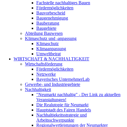
Fachstelle nachhaltiges Bauen
Fördermöglichkeiten
Bauvorbescheid
Baugenehmigung
Bauberatung
Baugebiete
Abteilung Bauwesen
Klimaschutz und -anpassung
Klimaschutz
Klimaanpassung
Umweltbeirat
WIRTSCHAFT & NACHHALTIGKEIT
Wirtschaftsförderung
Fördermöglichkeiten
Netzwerke
Bayerisches UnternehmerLab
Gewerbe- und Industriegebiete
Nachhaltigkeit
"Neumarkt nachhaltig" - Der Link zu aktuellen
Veranstaltungen!
Die Realutopie für Neumarkt
Hauptstadt des Fairen Handels
Nachhaltigkeitsstrategie und
Arbeitsschwerpunkte
Regionalwertleistungen der Neumarkter