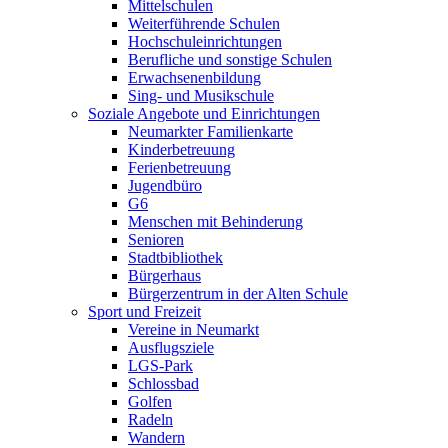
Mittelschulen
Weiterführende Schulen
Hochschuleinrichtungen
Berufliche und sonstige Schulen
Erwachsenenbildung
Sing- und Musikschule
Soziale Angebote und Einrichtungen
Neumarkter Familienkarte
Kinderbetreuung
Ferienbetreuung
Jugendbüro
G6
Menschen mit Behinderung
Senioren
Stadtbibliothek
Bürgerhaus
Bürgerzentrum in der Alten Schule
Sport und Freizeit
Vereine in Neumarkt
Ausflugsziele
LGS-Park
Schlossbad
Golfen
Radeln
Wandern