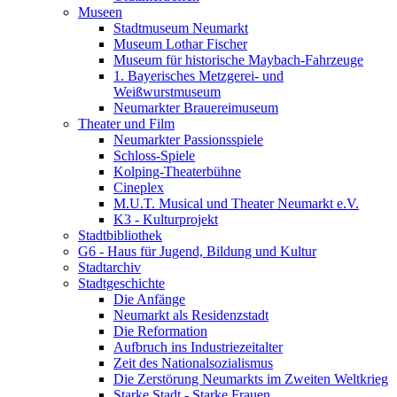
Museen
Stadtmuseum Neumarkt
Museum Lothar Fischer
Museum für historische Maybach-Fahrzeuge
1. Bayerisches Metzgerei- und
Weißwurstmuseum
Neumarkter Brauereimuseum
Theater und Film
Neumarkter Passionsspiele
Schloss-Spiele
Kolping-Theaterbühne
Cineplex
M.U.T. Musical und Theater Neumarkt e.V.
K3 - Kulturprojekt
Stadtbibliothek
G6 - Haus für Jugend, Bildung und Kultur
Stadtarchiv
Stadtgeschichte
Die Anfänge
Neumarkt als Residenzstadt
Die Reformation
Aufbruch ins Industriezeitalter
Zeit des Nationalsozialismus
Die Zerstörung Neumarkts im Zweiten Weltkrieg
Starke Stadt - Starke Frauen