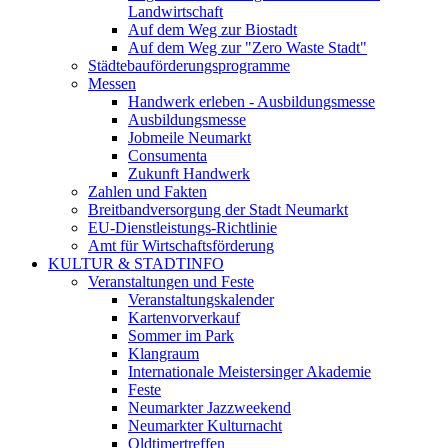
Landwirtschaft
Auf dem Weg zur Biostadt
Auf dem Weg zur "Zero Waste Stadt"
Städtebauförderungsprogramme
Messen
Handwerk erleben - Ausbildungsmesse
Ausbildungsmesse
Jobmeile Neumarkt
Consumenta
Zukunft Handwerk
Zahlen und Fakten
Breitbandversorgung der Stadt Neumarkt
EU-Dienstleistungs-Richtlinie
Amt für Wirtschaftsförderung
KULTUR & STADTINFO
Veranstaltungen und Feste
Veranstaltungskalender
Kartenvorverkauf
Sommer im Park
Klangraum
Internationale Meistersinger Akademie
Feste
Neumarkter Jazzweekend
Neumarkter Kulturnacht
Oldtimertreffen