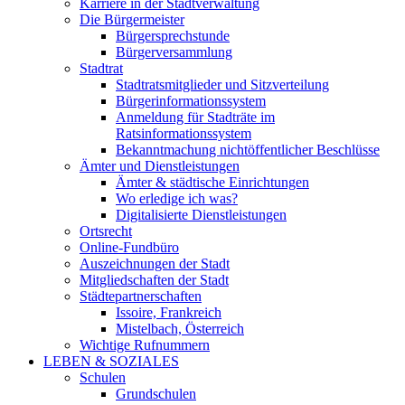
Karriere in der Stadtverwaltung
Die Bürgermeister
Bürgersprechstunde
Bürgerversammlung
Stadtrat
Stadtratsmitglieder und Sitzverteilung
Bürgerinformationssystem
Anmeldung für Stadträte im
Ratsinformationssystem
Bekanntmachung nichtöffentlicher Beschlüsse
Ämter und Dienstleistungen
Ämter & städtische Einrichtungen
Wo erledige ich was?
Digitalisierte Dienstleistungen
Ortsrecht
Online-Fundbüro
Auszeichnungen der Stadt
Mitgliedschaften der Stadt
Städtepartnerschaften
Issoire, Frankreich
Mistelbach, Österreich
Wichtige Rufnummern
LEBEN & SOZIALES
Schulen
Grundschulen