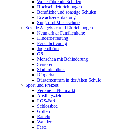
Weiterführende Schulen
Hochschuleinrichtungen
Berufliche und sonstige Schulen
Erwachsenenbildung
Sing- und Musikschule
Soziale Angebote und Einrichtungen
Neumarkter Familienkarte
Kinderbetreuung
Ferienbetreuung
Jugendbüro
G6
Menschen mit Behinderung
Senioren
Stadtbibliothek
Bürgerhaus
Bürgerzentrum in der Alten Schule
Sport und Freizeit
Vereine in Neumarkt
Ausflugsziele
LGS-Park
Schlossbad
Golfen
Radeln
Wandern
Feste