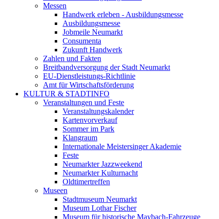
Messen
Handwerk erleben - Ausbildungsmesse
Ausbildungsmesse
Jobmeile Neumarkt
Consumenta
Zukunft Handwerk
Zahlen und Fakten
Breitbandversorgung der Stadt Neumarkt
EU-Dienstleistungs-Richtlinie
Amt für Wirtschaftsförderung
KULTUR & STADTINFO
Veranstaltungen und Feste
Veranstaltungskalender
Kartenvorverkauf
Sommer im Park
Klangraum
Internationale Meistersinger Akademie
Feste
Neumarkter Jazzweekend
Neumarkter Kulturnacht
Oldtimertreffen
Museen
Stadtmuseum Neumarkt
Museum Lothar Fischer
Museum für historische Maybach-Fahrzeuge