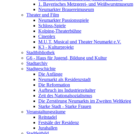
1. Bayerisches Metzgerei- und Weißwurstmuseum
Neumarkter Brauereimuseum
Theater und Film
Neumarkter Passionsspiele
Schloss-Spiele
Kolping-Theaterbühne
Cineplex
M.U.T. Musical und Theater Neumarkt e.V.
K3 - Kulturprojekt
Stadtbibliothek
G6 - Haus für Jugend, Bildung und Kultur
Stadtarchiv
Stadtgeschichte
Die Anfänge
Neumarkt als Residenzstadt
Die Reformation
Aufbruch ins Industriezeitalter
Zeit des Nationalsozialismus
Die Zerstörung Neumarkts im Zweiten Weltkrieg
Starke Stadt - Starke Frauen
Veranstaltungsräume
Reitstadel
Festsäle der Residenz
Jurahallen
Stadtleitbild