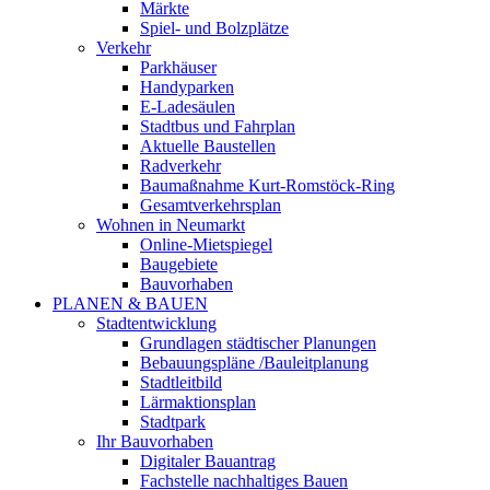
Märkte
Spiel- und Bolzplätze
Verkehr
Parkhäuser
Handyparken
E-Ladesäulen
Stadtbus und Fahrplan
Aktuelle Baustellen
Radverkehr
Baumaßnahme Kurt-Romstöck-Ring
Gesamtverkehrsplan
Wohnen in Neumarkt
Online-Mietspiegel
Baugebiete
Bauvorhaben
PLANEN & BAUEN
Stadtentwicklung
Grundlagen städtischer Planungen
Bebauungspläne /Bauleitplanung
Stadtleitbild
Lärmaktionsplan
Stadtpark
Ihr Bauvorhaben
Digitaler Bauantrag
Fachstelle nachhaltiges Bauen