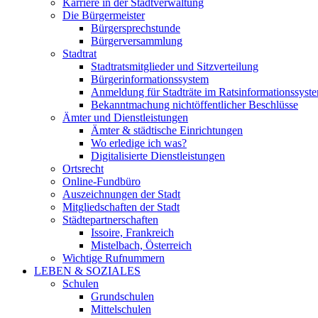
Karriere in der Stadtverwaltung
Die Bürgermeister
Bürgersprechstunde
Bürgerversammlung
Stadtrat
Stadtratsmitglieder und Sitzverteilung
Bürgerinformationssystem
Anmeldung für Stadträte im Ratsinformationssyst
Bekanntmachung nichtöffentlicher Beschlüsse
Ämter und Dienstleistungen
Ämter & städtische Einrichtungen
Wo erledige ich was?
Digitalisierte Dienstleistungen
Ortsrecht
Online-Fundbüro
Auszeichnungen der Stadt
Mitgliedschaften der Stadt
Städtepartnerschaften
Issoire, Frankreich
Mistelbach, Österreich
Wichtige Rufnummern
LEBEN & SOZIALES
Schulen
Grundschulen
Mittelschulen