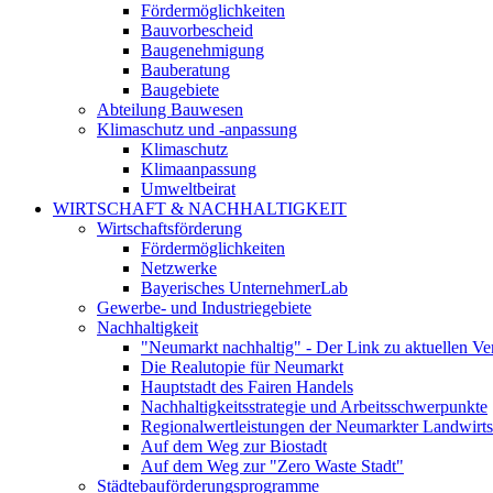
Fördermöglichkeiten
Bauvorbescheid
Baugenehmigung
Bauberatung
Baugebiete
Abteilung Bauwesen
Klimaschutz und -anpassung
Klimaschutz
Klimaanpassung
Umweltbeirat
WIRTSCHAFT & NACHHALTIGKEIT
Wirtschaftsförderung
Fördermöglichkeiten
Netzwerke
Bayerisches UnternehmerLab
Gewerbe- und Industriegebiete
Nachhaltigkeit
"Neumarkt nachhaltig" - Der Link zu aktuellen Ve
Die Realutopie für Neumarkt
Hauptstadt des Fairen Handels
Nachhaltigkeitsstrategie und Arbeitsschwerpunkte
Regionalwertleistungen der Neumarkter Landwirts
Auf dem Weg zur Biostadt
Auf dem Weg zur "Zero Waste Stadt"
Städtebauförderungsprogramme