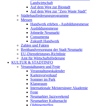
Landwirtschaft
Auf dem Weg zur Biostadt
Auf dem Weg zur "Zero Waste Stadt"
Städtebauförderungsprogramme
Messen
Handwerk erleben - Ausbildungsmesse
Ausbildungsmesse
Jobmeile Neumarkt
Consumenta
Zukunft Handwerk
Zahlen und Fakten
Breitbandversorgung der Stadt Neumarkt
EU-Dienstleistungs-Richtlinie
Amt für Wirtschaftsförderung
KULTUR & STADTINFO
Veranstaltungen und Feste
Veranstaltungskalender
Kartenvorverkauf
Sommer im Park
Klangraum
Internationale Meistersinger Akademie
Feste
Neumarkter Jazzweekend
Neumarkter Kulturnacht
Oldtimertreffen