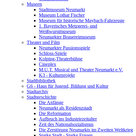
Museen
Stadtmuseum Neumarkt
Museum Lothar Fischer
Museum für historische Maybach-Fahrzeuge
1. Bayerisches Metzgerei- und
Weißwurstmuseum
Neumarkter Brauereimuseum
Theater und Film
Neumarkter Passionsspiele
Schloss-Spiele
Kolping-Theaterbühne
Cineplex
M.U.T. Musical und Theater Neumarkt e.V.
K3 - Kulturprojekt
Stadtbibliothek
G6 - Haus für Jugend, Bildung und Kultur
Stadtarchiv
Stadtgeschichte
Die Anfänge
Neumarkt als Residenzstadt
Die Reformation
Aufbruch ins Industriezeitalter
Zeit des Nationalsozialismus
Die Zerstörung Neumarkts im Zweiten Weltkrieg
Starke Stadt - Starke Frauen