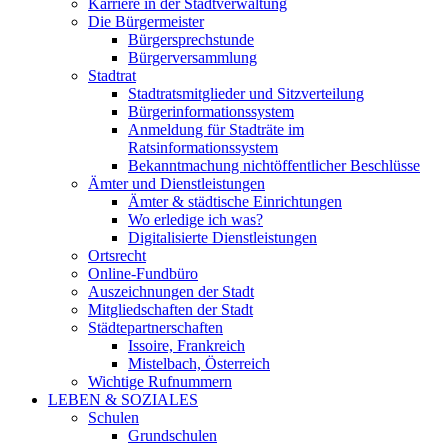
Karriere in der Stadtverwaltung
Die Bürgermeister
Bürgersprechstunde
Bürgerversammlung
Stadtrat
Stadtratsmitglieder und Sitzverteilung
Bürgerinformationssystem
Anmeldung für Stadträte im
Ratsinformationssystem
Bekanntmachung nichtöffentlicher Beschlüsse
Ämter und Dienstleistungen
Ämter & städtische Einrichtungen
Wo erledige ich was?
Digitalisierte Dienstleistungen
Ortsrecht
Online-Fundbüro
Auszeichnungen der Stadt
Mitgliedschaften der Stadt
Städtepartnerschaften
Issoire, Frankreich
Mistelbach, Österreich
Wichtige Rufnummern
LEBEN & SOZIALES
Schulen
Grundschulen