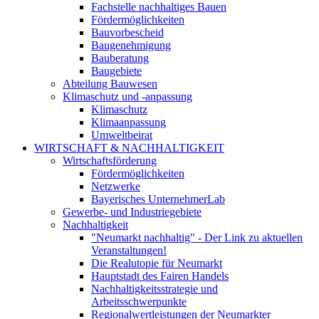
Fachstelle nachhaltiges Bauen
Fördermöglichkeiten
Bauvorbescheid
Baugenehmigung
Bauberatung
Baugebiete
Abteilung Bauwesen
Klimaschutz und -anpassung
Klimaschutz
Klimaanpassung
Umweltbeirat
WIRTSCHAFT & NACHHALTIGKEIT
Wirtschaftsförderung
Fördermöglichkeiten
Netzwerke
Bayerisches UnternehmerLab
Gewerbe- und Industriegebiete
Nachhaltigkeit
"Neumarkt nachhaltig" - Der Link zu aktuellen
Veranstaltungen!
Die Realutopie für Neumarkt
Hauptstadt des Fairen Handels
Nachhaltigkeitsstrategie und
Arbeitsschwerpunkte
Regionalwertleistungen der Neumarkter