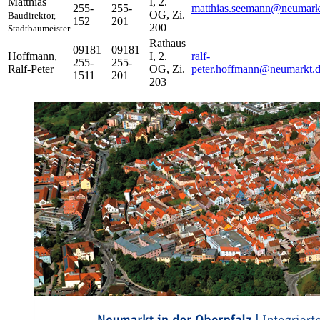
Matthias
I, 2.
255-
255-
matthias.seemann@neumark
OG, Zi.
Baudirektor,
152
201
200
Stadtbaumeister
Rathaus
09181
09181
Hoffmann
,
I, 2.
ralf-
255-
255-
Ralf-Peter
OG, Zi.
peter.hoffmann@neumarkt.
1511
201
203