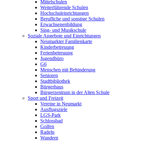
Mittelschulen
Weiterführende Schulen
Hochschuleinrichtungen
Berufliche und sonstige Schulen
Erwachsenenbildung
Sing- und Musikschule
Soziale Angebote und Einrichtungen
Neumarkter Familienkarte
Kinderbetreuung
Ferienbetreuung
Jugendbüro
G6
Menschen mit Behinderung
Senioren
Stadtbibliothek
Bürgerhaus
Bürgerzentrum in der Alten Schule
Sport und Freizeit
Vereine in Neumarkt
Ausflugsziele
LGS-Park
Schlossbad
Golfen
Radeln
Wandern