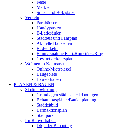
Feste
Märkte
Spiel- und Bolzplätze
Verkehr
Parkhäuser
Handyparken
E-Ladesäulen
Stadtbus und Fahrplan
Aktuelle Baustellen
Radverkehr
Baumaßnahme Kurt-Romstöck-Ring
Gesamtverkehrsplan
Wohnen in Neumarkt
Online-Mietspiegel
Baugebiete
Bauvorhaben
PLANEN & BAUEN
Stadtentwicklung
Grundlagen städtischer Planungen
Bebauungspläne /Bauleitplanung
Stadtleitbild
Lärmaktionsplan
Stadtpark
Ihr Bauvorhaben
Digitaler Bauantrag