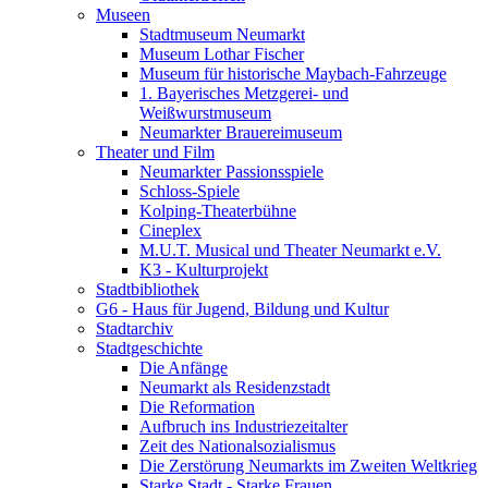
Museen
Stadtmuseum Neumarkt
Museum Lothar Fischer
Museum für historische Maybach-Fahrzeuge
1. Bayerisches Metzgerei- und
Weißwurstmuseum
Neumarkter Brauereimuseum
Theater und Film
Neumarkter Passionsspiele
Schloss-Spiele
Kolping-Theaterbühne
Cineplex
M.U.T. Musical und Theater Neumarkt e.V.
K3 - Kulturprojekt
Stadtbibliothek
G6 - Haus für Jugend, Bildung und Kultur
Stadtarchiv
Stadtgeschichte
Die Anfänge
Neumarkt als Residenzstadt
Die Reformation
Aufbruch ins Industriezeitalter
Zeit des Nationalsozialismus
Die Zerstörung Neumarkts im Zweiten Weltkrieg
Starke Stadt - Starke Frauen