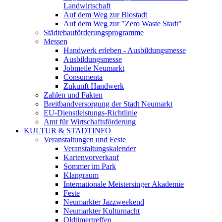
Landwirtschaft
Auf dem Weg zur Biostadt
Auf dem Weg zur "Zero Waste Stadt"
Städtebauförderungsprogramme
Messen
Handwerk erleben - Ausbildungsmesse
Ausbildungsmesse
Jobmeile Neumarkt
Consumenta
Zukunft Handwerk
Zahlen und Fakten
Breitbandversorgung der Stadt Neumarkt
EU-Dienstleistungs-Richtlinie
Amt für Wirtschaftsförderung
KULTUR & STADTINFO
Veranstaltungen und Feste
Veranstaltungskalender
Kartenvorverkauf
Sommer im Park
Klangraum
Internationale Meistersinger Akademie
Feste
Neumarkter Jazzweekend
Neumarkter Kulturnacht
Oldtimertreffen