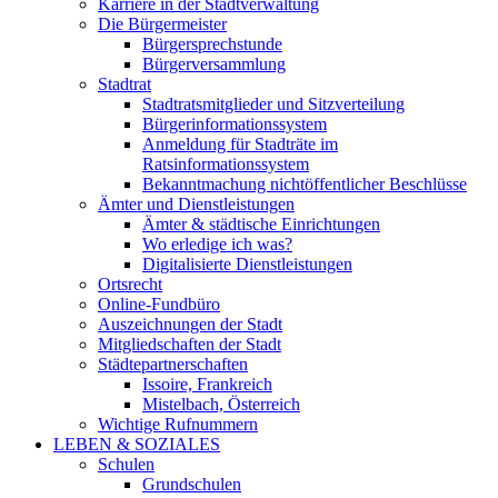
Karriere in der Stadtverwaltung
Die Bürgermeister
Bürgersprechstunde
Bürgerversammlung
Stadtrat
Stadtratsmitglieder und Sitzverteilung
Bürgerinformationssystem
Anmeldung für Stadträte im
Ratsinformationssystem
Bekanntmachung nichtöffentlicher Beschlüsse
Ämter und Dienstleistungen
Ämter & städtische Einrichtungen
Wo erledige ich was?
Digitalisierte Dienstleistungen
Ortsrecht
Online-Fundbüro
Auszeichnungen der Stadt
Mitgliedschaften der Stadt
Städtepartnerschaften
Issoire, Frankreich
Mistelbach, Österreich
Wichtige Rufnummern
LEBEN & SOZIALES
Schulen
Grundschulen