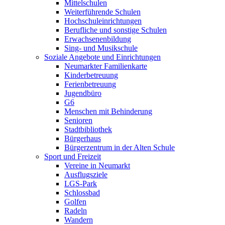
Mittelschulen
Weiterführende Schulen
Hochschuleinrichtungen
Berufliche und sonstige Schulen
Erwachsenenbildung
Sing- und Musikschule
Soziale Angebote und Einrichtungen
Neumarkter Familienkarte
Kinderbetreuung
Ferienbetreuung
Jugendbüro
G6
Menschen mit Behinderung
Senioren
Stadtbibliothek
Bürgerhaus
Bürgerzentrum in der Alten Schule
Sport und Freizeit
Vereine in Neumarkt
Ausflugsziele
LGS-Park
Schlossbad
Golfen
Radeln
Wandern