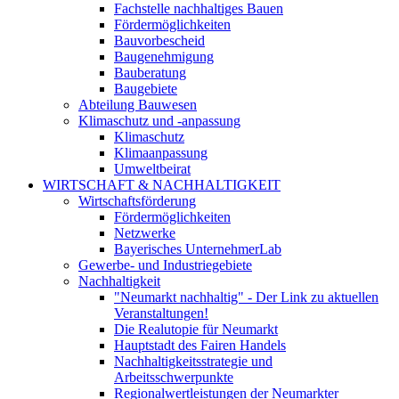
Fachstelle nachhaltiges Bauen
Fördermöglichkeiten
Bauvorbescheid
Baugenehmigung
Bauberatung
Baugebiete
Abteilung Bauwesen
Klimaschutz und -anpassung
Klimaschutz
Klimaanpassung
Umweltbeirat
WIRTSCHAFT & NACHHALTIGKEIT
Wirtschaftsförderung
Fördermöglichkeiten
Netzwerke
Bayerisches UnternehmerLab
Gewerbe- und Industriegebiete
Nachhaltigkeit
"Neumarkt nachhaltig" - Der Link zu aktuellen
Veranstaltungen!
Die Realutopie für Neumarkt
Hauptstadt des Fairen Handels
Nachhaltigkeitsstrategie und
Arbeitsschwerpunkte
Regionalwertleistungen der Neumarkter