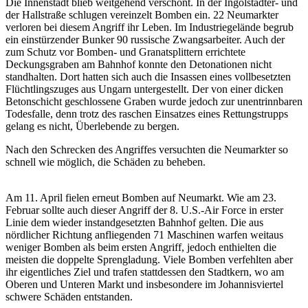
Die Innenstadt blieb weitgehend verschont. In der Ingolstädter- und
der Hallstraße schlugen vereinzelt Bomben ein. 22 Neumarkter
verloren bei diesem Angriff ihr Leben. Im Industriegelände begrub
ein einstürzender Bunker 90 russische Zwangsarbeiter. Auch der
zum Schutz vor Bomben- und Granatsplittern errichtete
Deckungsgraben am Bahnhof konnte den Detonationen nicht
standhalten. Dort hatten sich auch die Insassen eines vollbesetzten
Flüchtlingszuges aus Ungarn untergestellt. Der von einer dicken
Betonschicht geschlossene Graben wurde jedoch zur unentrinnbaren
Todesfalle, denn trotz des raschen Einsatzes eines Rettungstrupps
gelang es nicht, Überlebende zu bergen.
Nach den Schrecken des Angriffes versuchten die Neumarkter so
schnell wie möglich, die Schäden zu beheben.
Am 11. April fielen erneut Bomben auf Neumarkt. Wie am 23.
Februar sollte auch dieser Angriff der 8. U.S.-Air Force in erster
Linie dem wieder instandgesetzten Bahnhof gelten. Die aus
nördlicher Richtung anfliegenden 71 Maschinen warfen weitaus
weniger Bomben als beim ersten Angriff, jedoch enthielten die
meisten die doppelte Sprengladung. Viele Bomben verfehlten aber
ihr eigentliches Ziel und trafen stattdessen den Stadtkern, wo am
Oberen und Unteren Markt und insbesondere im Johannisviertel
schwere Schäden entstanden.