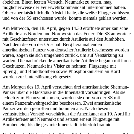
abziehen. Einen letzten Versuch, Neumarkt zu retten, mag
möglicherweise der Feuerwehrkommandant unternommen haben.
Ob er aber tatsächlich die Absicht hatte, die weiße Flagge zu hissen,
und von der SS erschossen wurde, konnte niemals geklärt werden.
Am Mittwoch, den 18. April, gegen 14.30 eröffnete amerikanische
Artillerie aus Norden und Nordwesten das Feuer. Die SS antwortete
mit Geschützfeuer, unterstützt durch Artillerie auf den Jurahöhen.
Nachdem die von der Ortschaft Berg herannahenden
amerikanischen Panzer von deutscher Artillerie beschossen worden
waren, zogen sie sich umgehend zurück, um auf Verstärkung zu
warten. Die nachrückende amerikanische Artillerie begann mit ihren
Geschützen, Neumarkt ins Visier zu nehmen. Flugzeuge mit
Spreng-, und Brandbomben sowie Phosphorkanistern an Bord
wurden zur Unterstützung eingesetzt.
Am Morgen des 19. April versuchten drei amerikanische Sherman-
Panzer über die Badstraße in die Innenstadt vorzudringen. Als sie
jedoch zum Finanzamt kamen, wurden sie dort von der SS mit
einem Panzerabwehrgeschütz beschossen. Zwei amerikanische
Panzer wurden getroffen und brannten aus. Nach diesem
verlustreichen Vorstoß verschärften die Amerikaner am 19. April ihr
Artilleriefeuer auf Neumarkt und setzten erneut Flugzeuge mit
Bomben ein, bis die gesamte Innenstadt lichterloh brannte.