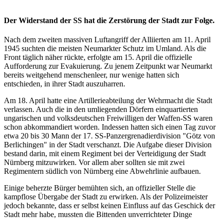
Der Widerstand der SS hat die Zerstörung der Stadt zur Folge.
Nach dem zweiten massiven Luftangriff der Alliierten am 11. April
1945 suchten die meisten Neumarkter Schutz im Umland. Als die
Front täglich näher rückte, erfolgte am 15. April die offizielle
Aufforderung zur Evakuierung. Zu jenem Zeitpunkt war Neumarkt
bereits weitgehend menschenleer, nur wenige hatten sich
entschieden, in ihrer Stadt auszuharren.
Am 18. April hatte eine Artillerieabteilung der Wehrmacht die Stadt
verlassen. Auch die in den umliegenden Dörfern einquartierten
ungarischen und volksdeutschen Freiwilligen der Waffen-SS waren
schon abkommandiert worden. Indessen hatten sich einen Tag zuvor
etwa 20 bis 30 Mann der 17. SS-Panzergrenadierdivision "Götz von
Berlichingen" in der Stadt verschanzt. Die Aufgabe dieser Division
bestand darin, mit einem Regiment bei der Verteidigung der Stadt
Nürnberg mitzuwirken. Vor allem aber sollten sie mit zwei
Regimentern südlich von Nürnberg eine Abwehrlinie aufbauen.
Einige beherzte Bürger bemühten sich, an offizieller Stelle die
kampflose Übergabe der Stadt zu erwirken. Als der Polizeimeister
jedoch bekannte, dass er selbst keinen Einfluss auf das Geschick der
Stadt mehr habe, mussten die Bittenden unverrichteter Dinge