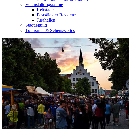
Veranstaltungsräume
Reitstadel
Festsäle der Residenz
Jurahallen
Stadtleitbild
Tourismus & Sehenswertes