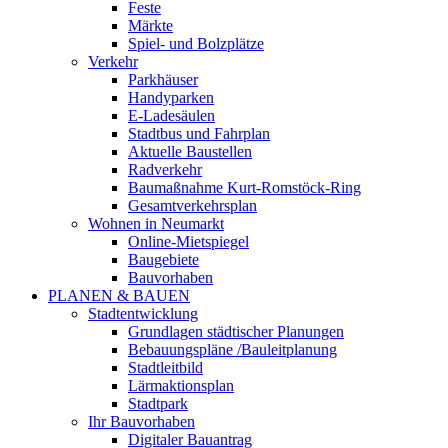
Feste
Märkte
Spiel- und Bolzplätze
Verkehr
Parkhäuser
Handyparken
E-Ladesäulen
Stadtbus und Fahrplan
Aktuelle Baustellen
Radverkehr
Baumaßnahme Kurt-Romstöck-Ring
Gesamtverkehrsplan
Wohnen in Neumarkt
Online-Mietspiegel
Baugebiete
Bauvorhaben
PLANEN & BAUEN
Stadtentwicklung
Grundlagen städtischer Planungen
Bebauungspläne /Bauleitplanung
Stadtleitbild
Lärmaktionsplan
Stadtpark
Ihr Bauvorhaben
Digitaler Bauantrag