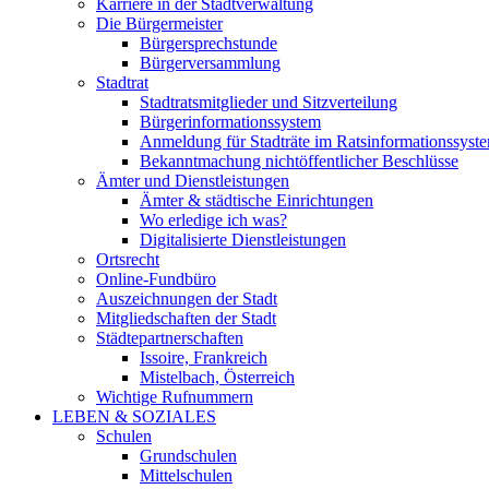
Karriere in der Stadtverwaltung
Die Bürgermeister
Bürgersprechstunde
Bürgerversammlung
Stadtrat
Stadtratsmitglieder und Sitzverteilung
Bürgerinformationssystem
Anmeldung für Stadträte im Ratsinformationssyst
Bekanntmachung nichtöffentlicher Beschlüsse
Ämter und Dienstleistungen
Ämter & städtische Einrichtungen
Wo erledige ich was?
Digitalisierte Dienstleistungen
Ortsrecht
Online-Fundbüro
Auszeichnungen der Stadt
Mitgliedschaften der Stadt
Städtepartnerschaften
Issoire, Frankreich
Mistelbach, Österreich
Wichtige Rufnummern
LEBEN & SOZIALES
Schulen
Grundschulen
Mittelschulen