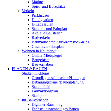
Märkte
Spiel- und Bolzplätze
Verkehr
Parkhäuser
Handyparken
E-Ladesäulen
Stadtbus und Fahrplan
Aktuelle Baustellen
Radverkehr
Baumaßnahme Kurt-Romstöck-Ring
Gesamtverkehrsplan
Wohnen in Neumarkt
Online-Mietspiegel
Baugebiete
Bauvorhaben
PLANEN & BAUEN
Stadtentwicklung
Grundlagen städtischer Planungen
Bebauungspläne /Bauleitplanung
Stadtleitbild
Lärmaktionsplan
Stadtpark
Ihr Bauvorhaben
Digitaler Bauantrag
Fachstelle nachhaltiges Bauen