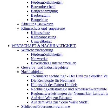
Fördermöglichkeiten
Bauvorbescheid
Baugenehmigung
Bauberatung
Baugebiete
Abteilung Bauwesen
Klimaschutz und -anpassung
Klimaschutz
Klimaanpassung
Umweltbeirat
WIRTSCHAFT & NACHHALTIGKEIT
Wirtschaftsförderung
Fördermöglichkeiten
Netzwerke
Bayerisches UnternehmerLab
Gewerbe- und Industriegebiete
Nachhaltigkeit
"Neumarkt nachhaltig" - Der Link zu aktuellen Ve
Die Realutopie für Neumarkt
Hauptstadt des Fairen Handels
Nachhaltigkeitsstrategie und Arbeitsschwerpunkte
Regionalwertleistungen der Neumarkter Landwirts
Auf dem Weg zur Biostadt
Auf dem Weg zur "Zero Waste Stadt"
Städtebauförderungsprogramme