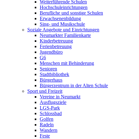
Weiterführende Schulen
Hochschuleinrichtungen
Berufliche und sonstige Schulen
Erwachsenenbildung
Sing- und Musikschule
Soziale Angebote und Einrichtungen
Neumarkter Familienkarte
Kinderbetreuung
Ferienbetreuung
Jugendbüro
G6
Menschen mit Behinderung
Senioren
Stadtbibliothek
Bürgerhaus
Bürgerzentrum in der Alten Schule
Sport und Freizeit
Vereine in Neumarkt
Ausflugsziele
LGS-Park
Schlossbad
Golfen
Radeln
Wandern
Feste