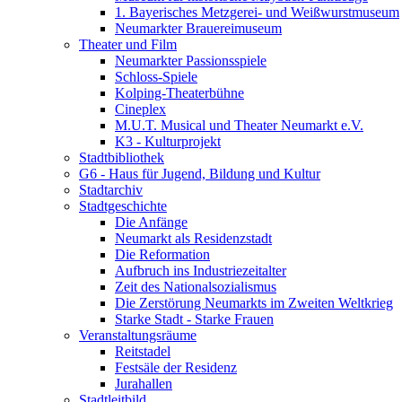
1. Bayerisches Metzgerei- und Weißwurstmuseum
Neumarkter Brauereimuseum
Theater und Film
Neumarkter Passionsspiele
Schloss-Spiele
Kolping-Theaterbühne
Cineplex
M.U.T. Musical und Theater Neumarkt e.V.
K3 - Kulturprojekt
Stadtbibliothek
G6 - Haus für Jugend, Bildung und Kultur
Stadtarchiv
Stadtgeschichte
Die Anfänge
Neumarkt als Residenzstadt
Die Reformation
Aufbruch ins Industriezeitalter
Zeit des Nationalsozialismus
Die Zerstörung Neumarkts im Zweiten Weltkrieg
Starke Stadt - Starke Frauen
Veranstaltungsräume
Reitstadel
Festsäle der Residenz
Jurahallen
Stadtleitbild