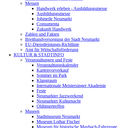
Messen
Handwerk erleben - Ausbildungsmesse
Ausbildungsmesse
Jobmeile Neumarkt
Consumenta
Zukunft Handwerk
Zahlen und Fakten
Breitbandversorgung der Stadt Neumarkt
EU-Dienstleistungs-Richtlinie
Amt für Wirtschaftsförderung
KULTUR & STADTINFO
Veranstaltungen und Feste
Veranstaltungskalender
Kartenvorverkauf
Sommer im Park
Klangraum
Internationale Meistersinger Akademie
Feste
Neumarkter Jazzweekend
Neumarkter Kulturnacht
Oldtimertreffen
Museen
Stadtmuseum Neumarkt
Museum Lothar Fischer
Museum für historische Maybach-Fahrzeuge