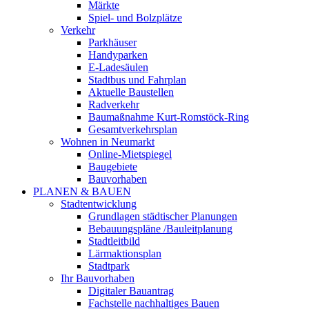
Märkte
Spiel- und Bolzplätze
Verkehr
Parkhäuser
Handyparken
E-Ladesäulen
Stadtbus und Fahrplan
Aktuelle Baustellen
Radverkehr
Baumaßnahme Kurt-Romstöck-Ring
Gesamtverkehrsplan
Wohnen in Neumarkt
Online-Mietspiegel
Baugebiete
Bauvorhaben
PLANEN & BAUEN
Stadtentwicklung
Grundlagen städtischer Planungen
Bebauungspläne /Bauleitplanung
Stadtleitbild
Lärmaktionsplan
Stadtpark
Ihr Bauvorhaben
Digitaler Bauantrag
Fachstelle nachhaltiges Bauen