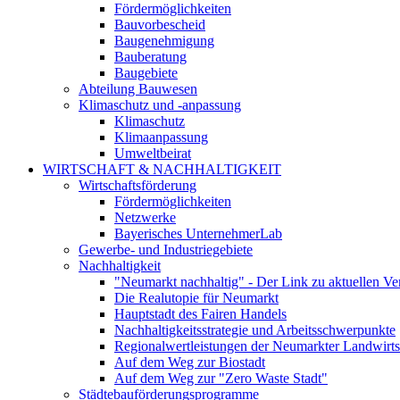
Fördermöglichkeiten
Bauvorbescheid
Baugenehmigung
Bauberatung
Baugebiete
Abteilung Bauwesen
Klimaschutz und -anpassung
Klimaschutz
Klimaanpassung
Umweltbeirat
WIRTSCHAFT & NACHHALTIGKEIT
Wirtschaftsförderung
Fördermöglichkeiten
Netzwerke
Bayerisches UnternehmerLab
Gewerbe- und Industriegebiete
Nachhaltigkeit
"Neumarkt nachhaltig" - Der Link zu aktuellen Ve
Die Realutopie für Neumarkt
Hauptstadt des Fairen Handels
Nachhaltigkeitsstrategie und Arbeitsschwerpunkte
Regionalwertleistungen der Neumarkter Landwirts
Auf dem Weg zur Biostadt
Auf dem Weg zur "Zero Waste Stadt"
Städtebauförderungsprogramme