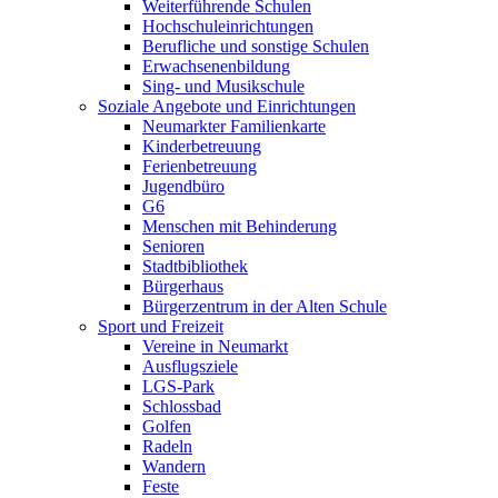
Weiterführende Schulen
Hochschuleinrichtungen
Berufliche und sonstige Schulen
Erwachsenenbildung
Sing- und Musikschule
Soziale Angebote und Einrichtungen
Neumarkter Familienkarte
Kinderbetreuung
Ferienbetreuung
Jugendbüro
G6
Menschen mit Behinderung
Senioren
Stadtbibliothek
Bürgerhaus
Bürgerzentrum in der Alten Schule
Sport und Freizeit
Vereine in Neumarkt
Ausflugsziele
LGS-Park
Schlossbad
Golfen
Radeln
Wandern
Feste