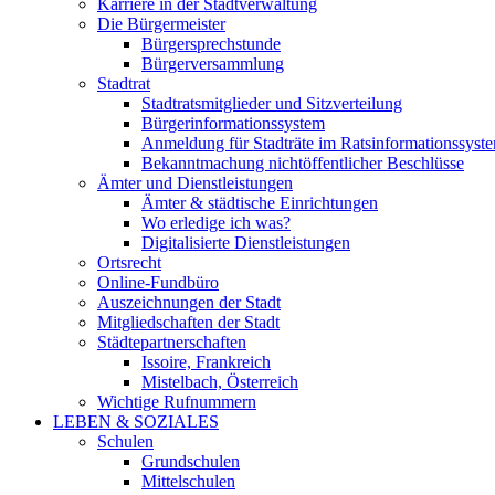
Karriere in der Stadtverwaltung
Die Bürgermeister
Bürgersprechstunde
Bürgerversammlung
Stadtrat
Stadtratsmitglieder und Sitzverteilung
Bürgerinformationssystem
Anmeldung für Stadträte im Ratsinformationssyst
Bekanntmachung nichtöffentlicher Beschlüsse
Ämter und Dienstleistungen
Ämter & städtische Einrichtungen
Wo erledige ich was?
Digitalisierte Dienstleistungen
Ortsrecht
Online-Fundbüro
Auszeichnungen der Stadt
Mitgliedschaften der Stadt
Städtepartnerschaften
Issoire, Frankreich
Mistelbach, Österreich
Wichtige Rufnummern
LEBEN & SOZIALES
Schulen
Grundschulen
Mittelschulen