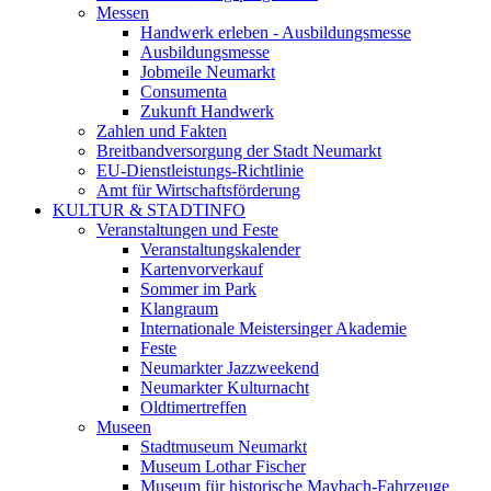
Messen
Handwerk erleben - Ausbildungsmesse
Ausbildungsmesse
Jobmeile Neumarkt
Consumenta
Zukunft Handwerk
Zahlen und Fakten
Breitbandversorgung der Stadt Neumarkt
EU-Dienstleistungs-Richtlinie
Amt für Wirtschaftsförderung
KULTUR & STADTINFO
Veranstaltungen und Feste
Veranstaltungskalender
Kartenvorverkauf
Sommer im Park
Klangraum
Internationale Meistersinger Akademie
Feste
Neumarkter Jazzweekend
Neumarkter Kulturnacht
Oldtimertreffen
Museen
Stadtmuseum Neumarkt
Museum Lothar Fischer
Museum für historische Maybach-Fahrzeuge