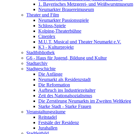
1. Bayerisches Metzgerei- und Weißwurstmuseum
Neumarkter Brauereimuseum
Theater und Film
Neumarkter Passionsspiele
Schloss-Spiele
Kolping-Theaterbühne
Cineplex
M.U.T. Musical und Theater Neumarkt e.V.
K3 - Kulturprojekt
Stadtbibliothek
G6 - Haus für Jugend, Bildung und Kultur
Stadtarchiv
Stadtgeschichte
Die Anfänge
Neumarkt als Residenzstadt
Die Reformation
Aufbruch ins Industriezeitalter
Zeit des Nationalsozialismus
Die Zerstörung Neumarkts im Zweiten Weltkrieg
Starke Stadt - Starke Frauen
Veranstaltungsräume
Reitstadel
Festsäle der Residenz
Jurahallen
Stadtleitbild