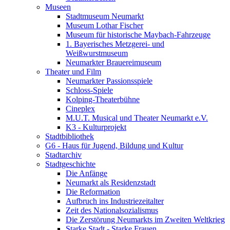
Museen
Stadtmuseum Neumarkt
Museum Lothar Fischer
Museum für historische Maybach-Fahrzeuge
1. Bayerisches Metzgerei- und
Weißwurstmuseum
Neumarkter Brauereimuseum
Theater und Film
Neumarkter Passionsspiele
Schloss-Spiele
Kolping-Theaterbühne
Cineplex
M.U.T. Musical und Theater Neumarkt e.V.
K3 - Kulturprojekt
Stadtbibliothek
G6 - Haus für Jugend, Bildung und Kultur
Stadtarchiv
Stadtgeschichte
Die Anfänge
Neumarkt als Residenzstadt
Die Reformation
Aufbruch ins Industriezeitalter
Zeit des Nationalsozialismus
Die Zerstörung Neumarkts im Zweiten Weltkrieg
Starke Stadt - Starke Frauen