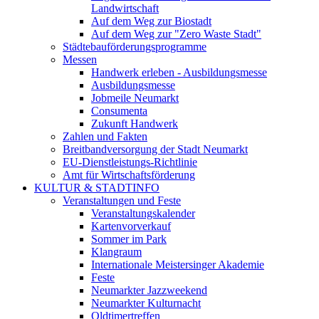
Landwirtschaft
Auf dem Weg zur Biostadt
Auf dem Weg zur "Zero Waste Stadt"
Städtebauförderungsprogramme
Messen
Handwerk erleben - Ausbildungsmesse
Ausbildungsmesse
Jobmeile Neumarkt
Consumenta
Zukunft Handwerk
Zahlen und Fakten
Breitbandversorgung der Stadt Neumarkt
EU-Dienstleistungs-Richtlinie
Amt für Wirtschaftsförderung
KULTUR & STADTINFO
Veranstaltungen und Feste
Veranstaltungskalender
Kartenvorverkauf
Sommer im Park
Klangraum
Internationale Meistersinger Akademie
Feste
Neumarkter Jazzweekend
Neumarkter Kulturnacht
Oldtimertreffen