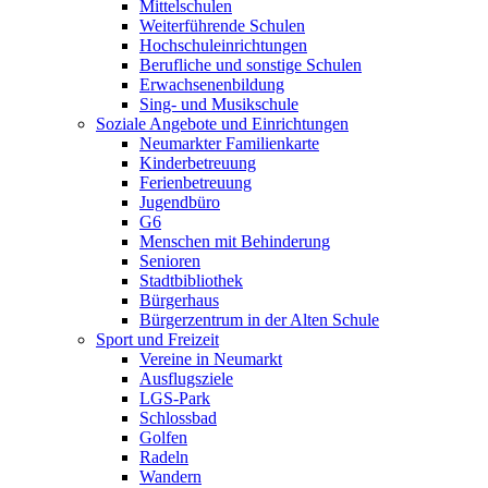
Mittelschulen
Weiterführende Schulen
Hochschuleinrichtungen
Berufliche und sonstige Schulen
Erwachsenenbildung
Sing- und Musikschule
Soziale Angebote und Einrichtungen
Neumarkter Familienkarte
Kinderbetreuung
Ferienbetreuung
Jugendbüro
G6
Menschen mit Behinderung
Senioren
Stadtbibliothek
Bürgerhaus
Bürgerzentrum in der Alten Schule
Sport und Freizeit
Vereine in Neumarkt
Ausflugsziele
LGS-Park
Schlossbad
Golfen
Radeln
Wandern