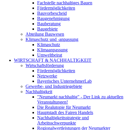
Fachstelle nachhaltiges Bauen
Fördermöglichkeiten
Bauvorbescheid
Baugenehmigung
Bauberatung
Baugebiete
Abteilung Bauwesen
Klimaschutz und -anpassung
Klimaschutz
Klimaanpassung
Umweltbeirat
WIRTSCHAFT & NACHHALTIGKEIT
Wirtschaftsförderung
Fördermöglichkeiten
Netzwerke
Bayerisches UnternehmerLab
Gewerbe- und Industriegebiete
Nachhaltigkeit
"Neumarkt nachhaltig" - Der Link zu aktuellen
Veranstaltungen!
Die Realutopie für Neumarkt
Hauptstadt des Fairen Handels
Nachhaltigkeitsstrategie und
Arbeitsschwerpunkte
Regionalwertleistungen der Neumarkter