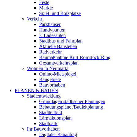
Feste
Märkte
Spiel- und Bolzplätze
Verkehr
Parkhäuser
Handyparken
E-Ladesäulen
Stadtbus und Fahrplan
Aktuelle Baustellen
Radverkehr
Baumaßnahme Kurt-Romstöck-Ring
Gesamtverkehrsplan
Wohnen in Neumarkt
Online-Mietspiegel
Baugebiete
Bauvorhaben
PLANEN & BAUEN
Stadtentwicklung
Grundlagen städtischer Planungen
Bebauungspläne /Bauleitplanung
Stadtleitbild
Lärmaktionsplan
Stadtpark
Ihr Bauvorhaben
Digitaler Bauantrag