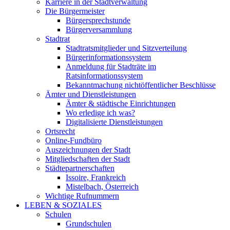
Karriere in der Stadtverwaltung
Die Bürgermeister
Bürgersprechstunde
Bürgerversammlung
Stadtrat
Stadtratsmitglieder und Sitzverteilung
Bürgerinformationssystem
Anmeldung für Stadträte im
Ratsinformationssystem
Bekanntmachung nichtöffentlicher Beschlüsse
Ämter und Dienstleistungen
Ämter & städtische Einrichtungen
Wo erledige ich was?
Digitalisierte Dienstleistungen
Ortsrecht
Online-Fundbüro
Auszeichnungen der Stadt
Mitgliedschaften der Stadt
Städtepartnerschaften
Issoire, Frankreich
Mistelbach, Österreich
Wichtige Rufnummern
LEBEN & SOZIALES
Schulen
Grundschulen