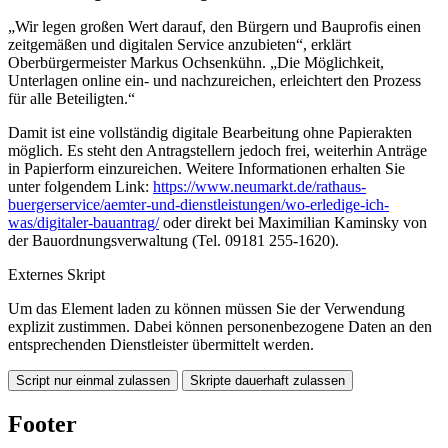
„Wir legen großen Wert darauf, den Bürgern und Bauprofis einen
zeitgemäßen und digitalen Service anzubieten“, erklärt
Oberbürgermeister Markus Ochsenkühn. „Die Möglichkeit,
Unterlagen online ein- und nachzureichen, erleichtert den Prozess
für alle Beteiligten.“
Damit ist eine vollständig digitale Bearbeitung ohne Papierakten
möglich. Es steht den Antragstellern jedoch frei, weiterhin Anträge
in Papierform einzureichen. Weitere Informationen erhalten Sie
unter folgendem Link:
https://www.neumarkt.de/rathaus-
buergerservice/aemter-und-dienstleistungen/wo-erledige-ich-
was/digitaler-bauantrag/
oder direkt bei Maximilian Kaminsky von
der Bauordnungsverwaltung (Tel. 09181 255-1620).
Externes Skript
Um das Element laden zu können müssen Sie der Verwendung
explizit zustimmen. Dabei können personenbezogene Daten an den
entsprechenden Dienstleister übermittelt werden.
Script nur einmal zulassen
Skripte dauerhaft zulassen
Footer