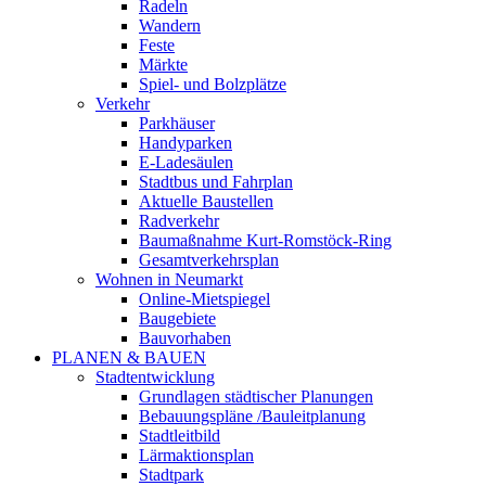
Radeln
Wandern
Feste
Märkte
Spiel- und Bolzplätze
Verkehr
Parkhäuser
Handyparken
E-Ladesäulen
Stadtbus und Fahrplan
Aktuelle Baustellen
Radverkehr
Baumaßnahme Kurt-Romstöck-Ring
Gesamtverkehrsplan
Wohnen in Neumarkt
Online-Mietspiegel
Baugebiete
Bauvorhaben
PLANEN & BAUEN
Stadtentwicklung
Grundlagen städtischer Planungen
Bebauungspläne /Bauleitplanung
Stadtleitbild
Lärmaktionsplan
Stadtpark