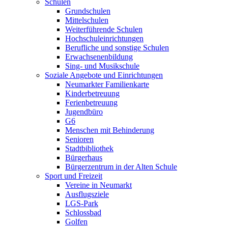
Schulen
Grundschulen
Mittelschulen
Weiterführende Schulen
Hochschuleinrichtungen
Berufliche und sonstige Schulen
Erwachsenenbildung
Sing- und Musikschule
Soziale Angebote und Einrichtungen
Neumarkter Familienkarte
Kinderbetreuung
Ferienbetreuung
Jugendbüro
G6
Menschen mit Behinderung
Senioren
Stadtbibliothek
Bürgerhaus
Bürgerzentrum in der Alten Schule
Sport und Freizeit
Vereine in Neumarkt
Ausflugsziele
LGS-Park
Schlossbad
Golfen