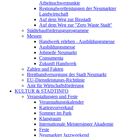
Arbeitsschwerpunkte
Regionalwertleistungen der Neumarkter
Landwirtschaft
Auf dem Weg zur Biostadt
Auf dem Weg zur "Zero Waste Stadt"
Städtebauförderungsprogramme
Messen
Handwerk erleben - Ausbildungsmesse
Ausbildungsmesse
Jobmeile Neumarkt
Consumenta
Zukunft Handwerk
Zahlen und Fakten
Breitbandversorgung der Stadt Neumarkt
EU-Dienstleistungs-Richtlinie
Amt für Wirtschaftsförderung
KULTUR & STADTINFO
Veranstaltungen und Feste
Veranstaltungskalender
Kartenvorverkauf
Sommer im Park
Klangraum
Internationale Meistersinger Akademie
Feste
Neumarkter Jazzweekend