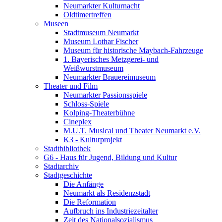
Neumarkter Kulturnacht
Oldtimertreffen
Museen
Stadtmuseum Neumarkt
Museum Lothar Fischer
Museum für historische Maybach-Fahrzeuge
1. Bayerisches Metzgerei- und
Weißwurstmuseum
Neumarkter Brauereimuseum
Theater und Film
Neumarkter Passionsspiele
Schloss-Spiele
Kolping-Theaterbühne
Cineplex
M.U.T. Musical und Theater Neumarkt e.V.
K3 - Kulturprojekt
Stadtbibliothek
G6 - Haus für Jugend, Bildung und Kultur
Stadtarchiv
Stadtgeschichte
Die Anfänge
Neumarkt als Residenzstadt
Die Reformation
Aufbruch ins Industriezeitalter
Zeit des Nationalsozialismus