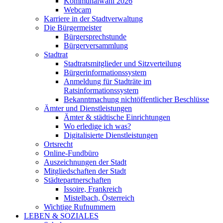
Kommunalwahl 2026
Webcam
Karriere in der Stadtverwaltung
Die Bürgermeister
Bürgersprechstunde
Bürgerversammlung
Stadtrat
Stadtratsmitglieder und Sitzverteilung
Bürgerinformationssystem
Anmeldung für Stadträte im
Ratsinformationssystem
Bekanntmachung nichtöffentlicher Beschlüsse
Ämter und Dienstleistungen
Ämter & städtische Einrichtungen
Wo erledige ich was?
Digitalisierte Dienstleistungen
Ortsrecht
Online-Fundbüro
Auszeichnungen der Stadt
Mitgliedschaften der Stadt
Städtepartnerschaften
Issoire, Frankreich
Mistelbach, Österreich
Wichtige Rufnummern
LEBEN & SOZIALES