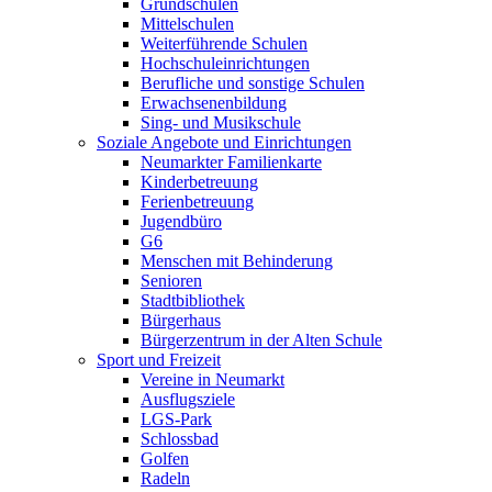
Grundschulen
Mittelschulen
Weiterführende Schulen
Hochschuleinrichtungen
Berufliche und sonstige Schulen
Erwachsenenbildung
Sing- und Musikschule
Soziale Angebote und Einrichtungen
Neumarkter Familienkarte
Kinderbetreuung
Ferienbetreuung
Jugendbüro
G6
Menschen mit Behinderung
Senioren
Stadtbibliothek
Bürgerhaus
Bürgerzentrum in der Alten Schule
Sport und Freizeit
Vereine in Neumarkt
Ausflugsziele
LGS-Park
Schlossbad
Golfen
Radeln