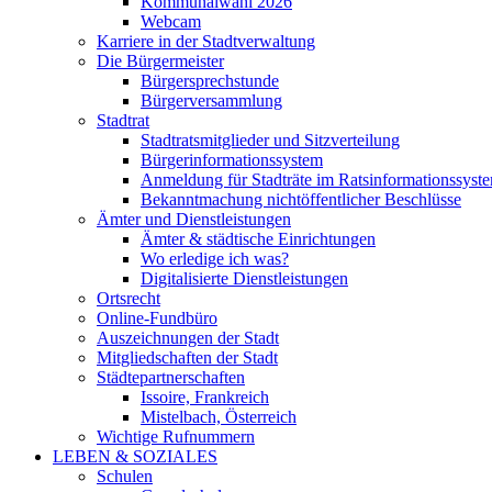
Kommunalwahl 2026
Webcam
Karriere in der Stadtverwaltung
Die Bürgermeister
Bürgersprechstunde
Bürgerversammlung
Stadtrat
Stadtratsmitglieder und Sitzverteilung
Bürgerinformationssystem
Anmeldung für Stadträte im Ratsinformationssyst
Bekanntmachung nichtöffentlicher Beschlüsse
Ämter und Dienstleistungen
Ämter & städtische Einrichtungen
Wo erledige ich was?
Digitalisierte Dienstleistungen
Ortsrecht
Online-Fundbüro
Auszeichnungen der Stadt
Mitgliedschaften der Stadt
Städtepartnerschaften
Issoire, Frankreich
Mistelbach, Österreich
Wichtige Rufnummern
LEBEN & SOZIALES
Schulen