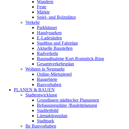
Wandern
Feste
Märkte
Spiel- und Bolzplätze
Verkehr
Parkhäuser
Handyparken
E-Ladesäulen
Stadtbus und Fahrplan
Aktuelle Baustellen
Radverkehr
Baumaßnahme Kurt-Romstöck-Ring
Gesamtverkehrsplan
Wohnen in Neumarkt
Online-Mietspiegel
Baugebiete
Bauvorhaben
PLANEN & BAUEN
Stadtentwicklung
Grundlagen städtischer Planungen
Bebauungspläne /Bauleitplanung
Stadtleitbild
Lärmaktionsplan
Stadtpark
Ihr Bauvorhaben