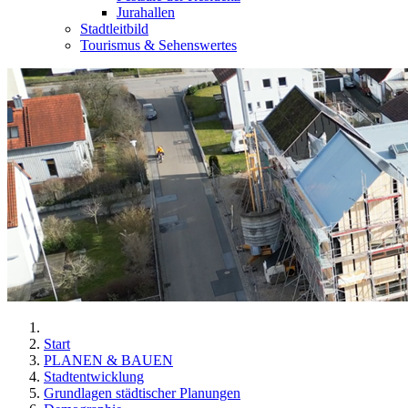
Jurahallen
Stadtleitbild
Tourismus & Sehenswertes
Start
PLANEN & BAUEN
Stadtentwicklung
Grundlagen städtischer Planungen