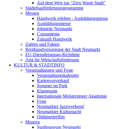
Auf dem Weg zur "Zero Waste Stadt"
Städtebauförderungsprogramme
Messen
Handwerk erleben - Ausbildungsmesse
Ausbildungsmesse
Jobmeile Neumarkt
Consumenta
Zukunft Handwerk
Zahlen und Fakten
Breitbandversorgung der Stadt Neumarkt
EU-Dienstleistungs-Richtlinie
Amt für Wirtschaftsförderung
KULTUR & STADTINFO
Veranstaltungen und Feste
Veranstaltungskalender
Kartenvorverkauf
Sommer im Park
Klangraum
Internationale Meistersinger Akademie
Feste
Neumarkter Jazzweekend
Neumarkter Kulturnacht
Oldtimertreffen
Museen
Stadtmuseum Neumarkt