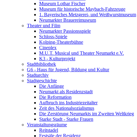
Museum Lothar Fischer
Museum für historische Maybach-Fahrzeuge
1. Bayerisches Metzgerei- und Weißwurstmuseum
Neumarkter Brauereimuseum
Theater und Film
Neumarkter Passionsspiele
Schloss-Spiele
Kolping-Theaterbühne
Cineplex
M.U.T. Musical und Theater Neumarkt e.V.
K3 - Kulturprojekt
Stadtbibliothek
G6 - Haus für Jugend, Bildung und Kultur
Stadtarchiv
Stadtgeschichte
Die Anfänge
Neumarkt als Residenzstadt
Die Reformation
Aufbruch ins Industriezeitalter
Zeit des Nationalsozialismus
Die Zerstörung Neumarkts im Zweiten Weltkrieg
Starke Stadt - Starke Frauen
Veranstaltungsräume
Reitstadel
Festsäle der Residenz