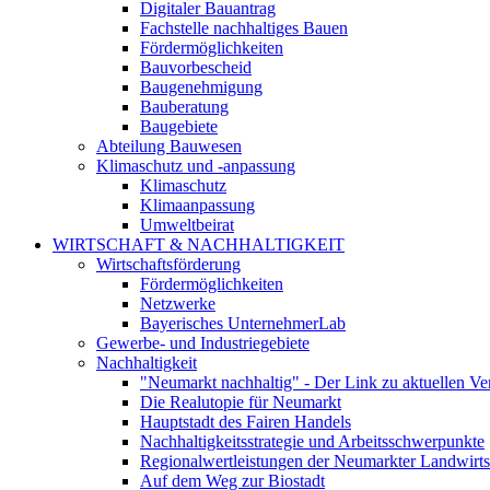
Digitaler Bauantrag
Fachstelle nachhaltiges Bauen
Fördermöglichkeiten
Bauvorbescheid
Baugenehmigung
Bauberatung
Baugebiete
Abteilung Bauwesen
Klimaschutz und -anpassung
Klimaschutz
Klimaanpassung
Umweltbeirat
WIRTSCHAFT & NACHHALTIGKEIT
Wirtschaftsförderung
Fördermöglichkeiten
Netzwerke
Bayerisches UnternehmerLab
Gewerbe- und Industriegebiete
Nachhaltigkeit
"Neumarkt nachhaltig" - Der Link zu aktuellen Ve
Die Realutopie für Neumarkt
Hauptstadt des Fairen Handels
Nachhaltigkeitsstrategie und Arbeitsschwerpunkte
Regionalwertleistungen der Neumarkter Landwirts
Auf dem Weg zur Biostadt