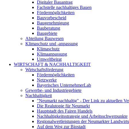
Digitaler Bauantrag
Fachstelle nachhaltiges Bauen
Fördermöglichkeiten
Bauvorbescheid
Baugenehmigung
Bauberatung
Baugebiete
Abteilung Bauwesen
Klimaschutz und -anpassung
Klimaschutz
Klimaanpassung
Umweltbeirat
WIRTSCHAFT & NACHHALTIGKEIT
Wirtschaftsförderung
Fördermöglichkeiten
Netzwerke
Bayerisches UnternehmerLab
Gewerbe- und Industriegebiete
Nachhaltigkeit
"Neumarkt nachhaltig" - Der Link zu aktuellen Ve
Die Realutopie für Neumarkt
Hauptstadt des Fairen Handels
Nachhaltigkeitsstrategie und Arbeitsschwerpunkte
Regionalwertleistungen der Neumarkter Landwirts
Auf dem Weg zur Biostadt