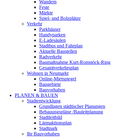
Wandern
Feste
Märkte
Spiel- und Bolzplätze
Verkehr
Parkhäuser
Handyparken
E-Ladesäulen
Stadtbus und Fahrplan
Aktuelle Baustellen
Radverkehr
Baumaßnahme Kurt-Romstöck-Ring
Gesamtverkehrsplan
Wohnen in Neumarkt
Online-Mietspiegel
Baugebiete
Bauvorhaben
PLANEN & BAUEN
Stadtentwicklung
Grundlagen städtischer Planungen
Bebauungspläne /Bauleitplanung
Stadtleitbild
Lärmaktionsplan
Stadtpark
Ihr Bauvorhaben