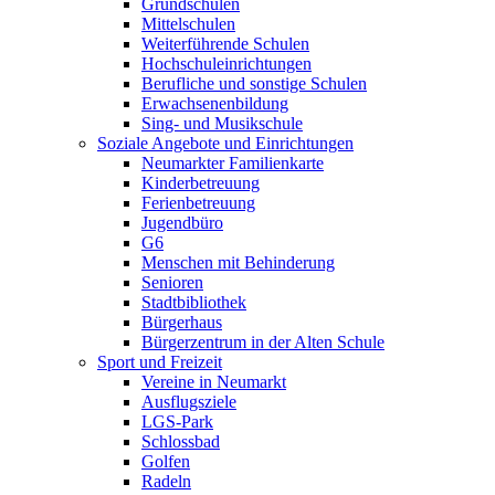
Grundschulen
Mittelschulen
Weiterführende Schulen
Hochschuleinrichtungen
Berufliche und sonstige Schulen
Erwachsenenbildung
Sing- und Musikschule
Soziale Angebote und Einrichtungen
Neumarkter Familienkarte
Kinderbetreuung
Ferienbetreuung
Jugendbüro
G6
Menschen mit Behinderung
Senioren
Stadtbibliothek
Bürgerhaus
Bürgerzentrum in der Alten Schule
Sport und Freizeit
Vereine in Neumarkt
Ausflugsziele
LGS-Park
Schlossbad
Golfen
Radeln