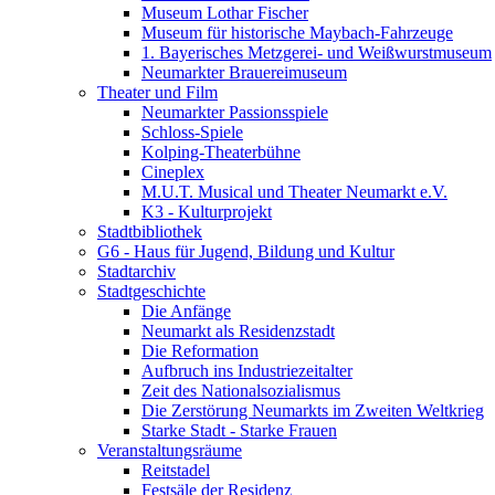
Museum Lothar Fischer
Museum für historische Maybach-Fahrzeuge
1. Bayerisches Metzgerei- und Weißwurstmuseum
Neumarkter Brauereimuseum
Theater und Film
Neumarkter Passionsspiele
Schloss-Spiele
Kolping-Theaterbühne
Cineplex
M.U.T. Musical und Theater Neumarkt e.V.
K3 - Kulturprojekt
Stadtbibliothek
G6 - Haus für Jugend, Bildung und Kultur
Stadtarchiv
Stadtgeschichte
Die Anfänge
Neumarkt als Residenzstadt
Die Reformation
Aufbruch ins Industriezeitalter
Zeit des Nationalsozialismus
Die Zerstörung Neumarkts im Zweiten Weltkrieg
Starke Stadt - Starke Frauen
Veranstaltungsräume
Reitstadel
Festsäle der Residenz