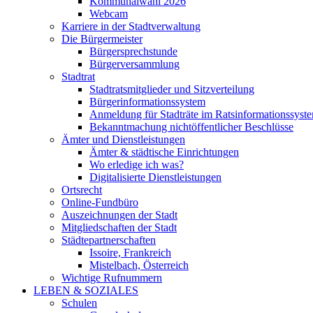
Kommunalwahl 2026
Webcam
Karriere in der Stadtverwaltung
Die Bürgermeister
Bürgersprechstunde
Bürgerversammlung
Stadtrat
Stadtratsmitglieder und Sitzverteilung
Bürgerinformationssystem
Anmeldung für Stadträte im Ratsinformationssyst
Bekanntmachung nichtöffentlicher Beschlüsse
Ämter und Dienstleistungen
Ämter & städtische Einrichtungen
Wo erledige ich was?
Digitalisierte Dienstleistungen
Ortsrecht
Online-Fundbüro
Auszeichnungen der Stadt
Mitgliedschaften der Stadt
Städtepartnerschaften
Issoire, Frankreich
Mistelbach, Österreich
Wichtige Rufnummern
LEBEN & SOZIALES
Schulen