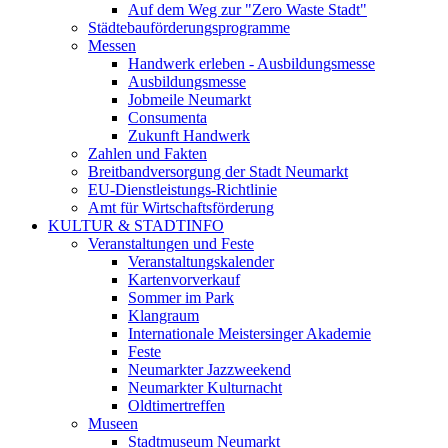
Auf dem Weg zur "Zero Waste Stadt"
Städtebauförderungsprogramme
Messen
Handwerk erleben - Ausbildungsmesse
Ausbildungsmesse
Jobmeile Neumarkt
Consumenta
Zukunft Handwerk
Zahlen und Fakten
Breitbandversorgung der Stadt Neumarkt
EU-Dienstleistungs-Richtlinie
Amt für Wirtschaftsförderung
KULTUR & STADTINFO
Veranstaltungen und Feste
Veranstaltungskalender
Kartenvorverkauf
Sommer im Park
Klangraum
Internationale Meistersinger Akademie
Feste
Neumarkter Jazzweekend
Neumarkter Kulturnacht
Oldtimertreffen
Museen
Stadtmuseum Neumarkt