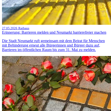
27.05.2026
Rathaus
Erinnerung: Barrieren melden und Neumarkt barrierefreier machen
Die Stadt Neumarkt ruft gemeinsam mit dem Beirat für Menschen
mit Behinderung erneut alle Bürgerinnen und Bürger dazu auf,
Barrieren im öffentlichen Raum bis zum 31. Mai zu melden.