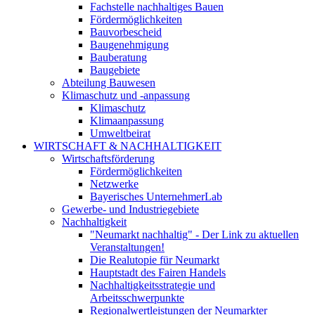
Fachstelle nachhaltiges Bauen
Fördermöglichkeiten
Bauvorbescheid
Baugenehmigung
Bauberatung
Baugebiete
Abteilung Bauwesen
Klimaschutz und -anpassung
Klimaschutz
Klimaanpassung
Umweltbeirat
WIRTSCHAFT & NACHHALTIGKEIT
Wirtschaftsförderung
Fördermöglichkeiten
Netzwerke
Bayerisches UnternehmerLab
Gewerbe- und Industriegebiete
Nachhaltigkeit
"Neumarkt nachhaltig" - Der Link zu aktuellen
Veranstaltungen!
Die Realutopie für Neumarkt
Hauptstadt des Fairen Handels
Nachhaltigkeitsstrategie und
Arbeitsschwerpunkte
Regionalwertleistungen der Neumarkter