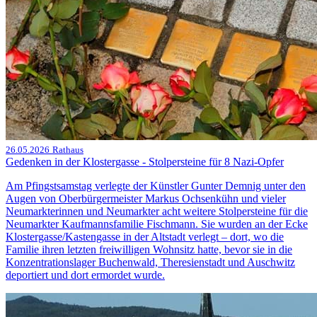
26.05.2026
Rathaus
Gedenken in der Klostergasse - Stolpersteine für 8 Nazi-Opfer
Am Pfingstsamstag verlegte der Künstler Gunter Demnig unter den
Augen von Oberbürgermeister Markus Ochsenkühn und vieler
Neumarkterinnen und Neumarkter acht weitere Stolpersteine für die
Neumarkter Kaufmannsfamilie Fischmann. Sie wurden an der Ecke
Klostergasse/Kastengasse in der Altstadt verlegt – dort, wo die
Familie ihren letzten freiwilligen Wohnsitz hatte, bevor sie in die
Konzentrationslager Buchenwald, Theresienstadt und Auschwitz
deportiert und dort ermordet wurde.