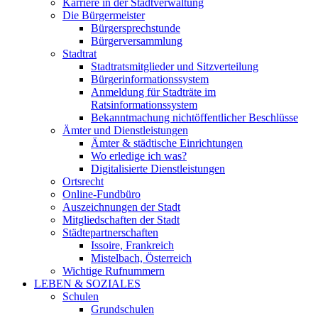
Karriere in der Stadtverwaltung
Die Bürgermeister
Bürgersprechstunde
Bürgerversammlung
Stadtrat
Stadtratsmitglieder und Sitzverteilung
Bürgerinformationssystem
Anmeldung für Stadträte im
Ratsinformationssystem
Bekanntmachung nichtöffentlicher Beschlüsse
Ämter und Dienstleistungen
Ämter & städtische Einrichtungen
Wo erledige ich was?
Digitalisierte Dienstleistungen
Ortsrecht
Online-Fundbüro
Auszeichnungen der Stadt
Mitgliedschaften der Stadt
Städtepartnerschaften
Issoire, Frankreich
Mistelbach, Österreich
Wichtige Rufnummern
LEBEN & SOZIALES
Schulen
Grundschulen