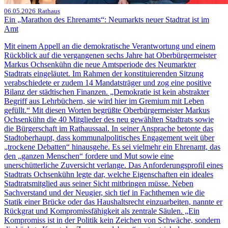
06.05.2026
Rathaus
Ein „Marathon des Ehrenamts“: Neumarkts neuer Stadtrat ist im
Amt
Mit einem Appell an die demokratische Verantwortung und einem
Rückblick auf die vergangenen sechs Jahre hat Oberbürgermeister
Markus Ochsenkühn die neue Amtsperiode des Neumarkter
Stadtrats eingeläutet. Im Rahmen der konstituierenden Sitzung
verabschiedete er zudem 14 Mandatsträger und zog eine positive
Bilanz der städtischen Finanzen. „Demokratie ist kein abstrakter
Begriff aus Lehrbüchern, sie wird hier im Gremium mit Leben
gefüllt.“ Mit diesen Worten begrüßte Oberbürgermeister Markus
Ochsenkühn die 40 Mitglieder des neu gewählten Stadtrats sowie
die Bürgerschaft im Rathaussaal. In seiner Ansprache betonte das
Stadtoberhaupt, dass kommunalpolitisches Engagement weit über
„trockene Debatten“ hinausgehe. Es sei vielmehr ein Ehrenamt, das
den „ganzen Menschen“ fordere und Mut sowie eine
unerschütterliche Zuversicht verlange. Das Anforderungsprofil eines
Stadtrats Ochsenkühn legte dar, welche Eigenschaften ein ideales
Stadtratsmitglied aus seiner Sicht mitbringen müsse. Neben
Sachverstand und der Neugier, sich tief in Fachthemen wie die
Statik einer Brücke oder das Haushaltsrecht einzuarbeiten, nannte er
Rückgrat und Kompromissfähigkeit als zentrale Säulen. „Ein
Kompromiss ist in der Politik kein Zeichen von Schwäche, sondern