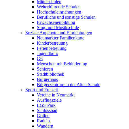
Mittelschulen
Weiterführende Schulen
Hochschuleinrichtungen
Berufliche und sonstige Schulen
Erwachsenenbildung
Sing- und Musikschule
Soziale Angebote und Einrichtungen
Neumarkter Familienkarte
Kinderbetreuung
Ferienbetreuung
Jugendbüro
G6
Menschen mit Behinderung
Senioren
Stadtbibliothek
Bürgerhaus
Bürgerzentrum in der Alten Schule
Sport und Freizeit
Vereine in Neumarkt
Ausflugsziele
LGS-Park
Schlossbad
Golfen
Radeln
Wandern