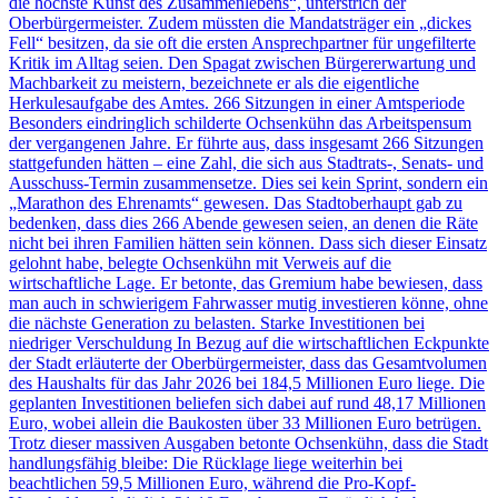
die höchste Kunst des Zusammenlebens“, unterstrich der
Oberbürgermeister. Zudem müssten die Mandatsträger ein „dickes
Fell“ besitzen, da sie oft die ersten Ansprechpartner für ungefilterte
Kritik im Alltag seien. Den Spagat zwischen Bürgererwartung und
Machbarkeit zu meistern, bezeichnete er als die eigentliche
Herkulesaufgabe des Amtes. 266 Sitzungen in einer Amtsperiode
Besonders eindringlich schilderte Ochsenkühn das Arbeitspensum
der vergangenen Jahre. Er führte aus, dass insgesamt 266 Sitzungen
stattgefunden hätten – eine Zahl, die sich aus Stadtrats-, Senats- und
Ausschuss-Termin zusammensetze. Dies sei kein Sprint, sondern ein
„Marathon des Ehrenamts“ gewesen. Das Stadtoberhaupt gab zu
bedenken, dass dies 266 Abende gewesen seien, an denen die Räte
nicht bei ihren Familien hätten sein können. Dass sich dieser Einsatz
gelohnt habe, belegte Ochsenkühn mit Verweis auf die
wirtschaftliche Lage. Er betonte, das Gremium habe bewiesen, dass
man auch in schwierigem Fahrwasser mutig investieren könne, ohne
die nächste Generation zu belasten. Starke Investitionen bei
niedriger Verschuldung In Bezug auf die wirtschaftlichen Eckpunkte
der Stadt erläuterte der Oberbürgermeister, dass das Gesamtvolumen
des Haushalts für das Jahr 2026 bei 184,5 Millionen Euro liege. Die
geplanten Investitionen beliefen sich dabei auf rund 48,17 Millionen
Euro, wobei allein die Baukosten über 33 Millionen Euro betrügen.
Trotz dieser massiven Ausgaben betonte Ochsenkühn, dass die Stadt
handlungsfähig bleibe: Die Rücklage liege weiterhin bei
beachtlichen 59,5 Millionen Euro, während die Pro-Kopf-