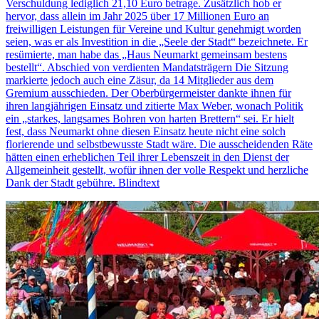
Verschuldung lediglich 21,10 Euro betrage. Zusätzlich hob er
hervor, dass allein im Jahr 2025 über 17 Millionen Euro an
freiwilligen Leistungen für Vereine und Kultur genehmigt worden
seien, was er als Investition in die „Seele der Stadt“ bezeichnete. Er
resümierte, man habe das „Haus Neumarkt gemeinsam bestens
bestellt“. Abschied von verdienten Mandatsträgern Die Sitzung
markierte jedoch auch eine Zäsur, da 14 Mitglieder aus dem
Gremium ausschieden. Der Oberbürgermeister dankte ihnen für
ihren langjährigen Einsatz und zitierte Max Weber, wonach Politik
ein „starkes, langsames Bohren von harten Brettern“ sei. Er hielt
fest, dass Neumarkt ohne diesen Einsatz heute nicht eine solch
florierende und selbstbewusste Stadt wäre. Die ausscheidenden Räte
hätten einen erheblichen Teil ihrer Lebenszeit in den Dienst der
Allgemeinheit gestellt, wofür ihnen der volle Respekt und herzliche
Dank der Stadt gebühre. Blindtext