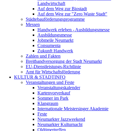
Landwirtschaft
Auf dem Weg zur Biostadt
Auf dem Weg zur "Zero Waste Stadt"
Städtebauförderungsprogramme
Messen
Handwerk erleben - Ausbildungsmesse
Ausbildungsmesse
Jobmeile Neumarkt
Consumenta
Zukunft Handwerk
Zahlen und Fakten
Breitbandversorgung der Stadt Neumarkt
EU-Dienstleistungs-Richtlinie
Amt für Wirtschaftsförderung
KULTUR & STADTINFO
Veranstaltungen und Feste
Veranstaltungskalender
Kartenvorverkauf
Sommer im Park
Klangraum
Internationale Meistersinger Akademie
Feste
Neumarkter Jazzweekend
Neumarkter Kulturnacht
Oldtimertreffen