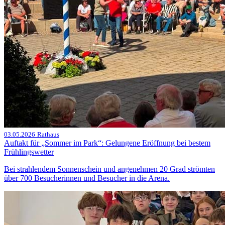
03.05.2026
Rathaus
Auftakt für „Sommer im Park“: Gelungene Eröffnung bei bestem
Frühlingswetter
Bei strahlendem Sonnenschein und angenehmen 20 Grad strömten
über 700 Besucherinnen und Besucher in die Arena.