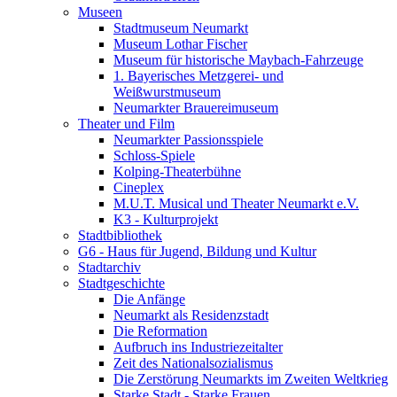
Museen
Stadtmuseum Neumarkt
Museum Lothar Fischer
Museum für historische Maybach-Fahrzeuge
1. Bayerisches Metzgerei- und
Weißwurstmuseum
Neumarkter Brauereimuseum
Theater und Film
Neumarkter Passionsspiele
Schloss-Spiele
Kolping-Theaterbühne
Cineplex
M.U.T. Musical und Theater Neumarkt e.V.
K3 - Kulturprojekt
Stadtbibliothek
G6 - Haus für Jugend, Bildung und Kultur
Stadtarchiv
Stadtgeschichte
Die Anfänge
Neumarkt als Residenzstadt
Die Reformation
Aufbruch ins Industriezeitalter
Zeit des Nationalsozialismus
Die Zerstörung Neumarkts im Zweiten Weltkrieg
Starke Stadt - Starke Frauen