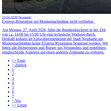
23.04.2026
Neumarkt
Express‑Reisepässe am Montagnachmittag nicht verfügbar
Am Montag, 27. April 2026, führt die Bundesdruckerei in der Zeit
von ca. 14:00 bis 15:00 Uhr eine technische Wartung durch.
Deshalb können im Einwohnermeldeamt der Stadt Neumarkt am
Montagnachmittag keine Express‑Reisepässe beantragt werden. Wir
bitten alle Bürgerinnen und Bürger um Verständnis und empfehlen,
entsprechende Anliegen auf einen anderen Zeitpunkt zu verlegen.
<<
Erste
<
Zurück
1
2
3
4
5
6
7
>
Vor
>>
Letzte