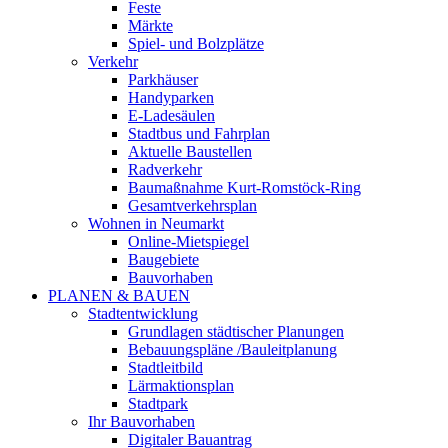
Feste
Märkte
Spiel- und Bolzplätze
Verkehr
Parkhäuser
Handyparken
E-Ladesäulen
Stadtbus und Fahrplan
Aktuelle Baustellen
Radverkehr
Baumaßnahme Kurt-Romstöck-Ring
Gesamtverkehrsplan
Wohnen in Neumarkt
Online-Mietspiegel
Baugebiete
Bauvorhaben
PLANEN & BAUEN
Stadtentwicklung
Grundlagen städtischer Planungen
Bebauungspläne /Bauleitplanung
Stadtleitbild
Lärmaktionsplan
Stadtpark
Ihr Bauvorhaben
Digitaler Bauantrag