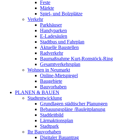
Feste
Märkte
Spiel- und Bolzplätze
Verkehr
Parkhäuser
Handyparken
E-Ladesäulen
Stadtbus und Fahrplan
Aktuelle Baustellen
Radverkehr
Baumaßnahme Kurt-Romstöck-Ring
Gesamtverkehrsplan
Wohnen in Neumarkt
Online-Mietspiegel
Baugebiete
Bauvorhaben
PLANEN & BAUEN
Stadtentwicklung
Grundlagen städtischer Planungen
Bebauungspläne /Bauleitplanung
Stadtleitbild
Lärmaktionsplan
Stadtpark
Ihr Bauvorhaben
Digitaler Bauantrag