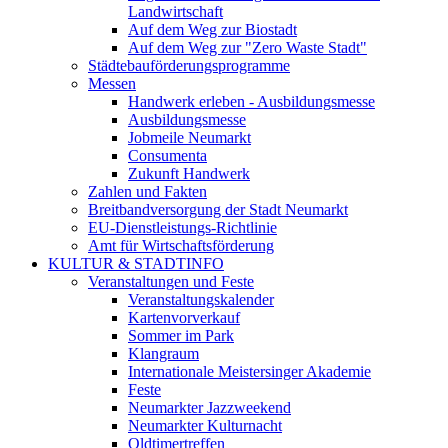
Landwirtschaft
Auf dem Weg zur Biostadt
Auf dem Weg zur "Zero Waste Stadt"
Städtebauförderungsprogramme
Messen
Handwerk erleben - Ausbildungsmesse
Ausbildungsmesse
Jobmeile Neumarkt
Consumenta
Zukunft Handwerk
Zahlen und Fakten
Breitbandversorgung der Stadt Neumarkt
EU-Dienstleistungs-Richtlinie
Amt für Wirtschaftsförderung
KULTUR & STADTINFO
Veranstaltungen und Feste
Veranstaltungskalender
Kartenvorverkauf
Sommer im Park
Klangraum
Internationale Meistersinger Akademie
Feste
Neumarkter Jazzweekend
Neumarkter Kulturnacht
Oldtimertreffen