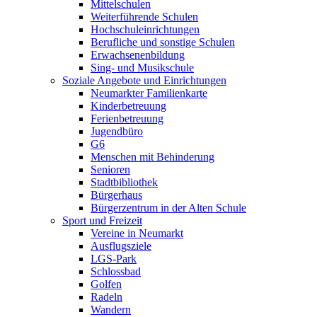
Mittelschulen
Weiterführende Schulen
Hochschuleinrichtungen
Berufliche und sonstige Schulen
Erwachsenenbildung
Sing- und Musikschule
Soziale Angebote und Einrichtungen
Neumarkter Familienkarte
Kinderbetreuung
Ferienbetreuung
Jugendbüro
G6
Menschen mit Behinderung
Senioren
Stadtbibliothek
Bürgerhaus
Bürgerzentrum in der Alten Schule
Sport und Freizeit
Vereine in Neumarkt
Ausflugsziele
LGS-Park
Schlossbad
Golfen
Radeln
Wandern