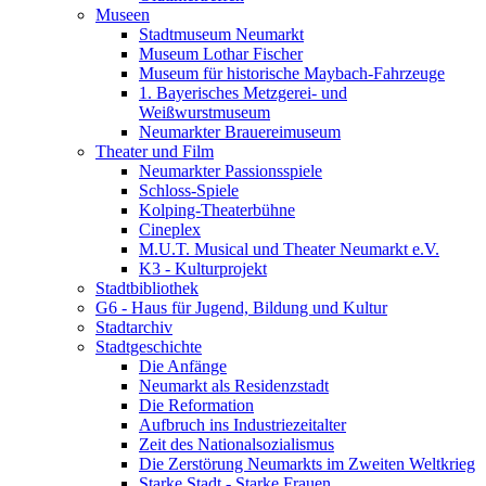
Museen
Stadtmuseum Neumarkt
Museum Lothar Fischer
Museum für historische Maybach-Fahrzeuge
1. Bayerisches Metzgerei- und
Weißwurstmuseum
Neumarkter Brauereimuseum
Theater und Film
Neumarkter Passionsspiele
Schloss-Spiele
Kolping-Theaterbühne
Cineplex
M.U.T. Musical und Theater Neumarkt e.V.
K3 - Kulturprojekt
Stadtbibliothek
G6 - Haus für Jugend, Bildung und Kultur
Stadtarchiv
Stadtgeschichte
Die Anfänge
Neumarkt als Residenzstadt
Die Reformation
Aufbruch ins Industriezeitalter
Zeit des Nationalsozialismus
Die Zerstörung Neumarkts im Zweiten Weltkrieg
Starke Stadt - Starke Frauen