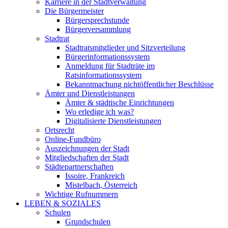
Karriere in der Stadtverwaltung
Die Bürgermeister
Bürgersprechstunde
Bürgerversammlung
Stadtrat
Stadtratsmitglieder und Sitzverteilung
Bürgerinformationssystem
Anmeldung für Stadträte im
Ratsinformationssystem
Bekanntmachung nichtöffentlicher Beschlüsse
Ämter und Dienstleistungen
Ämter & städtische Einrichtungen
Wo erledige ich was?
Digitalisierte Dienstleistungen
Ortsrecht
Online-Fundbüro
Auszeichnungen der Stadt
Mitgliedschaften der Stadt
Städtepartnerschaften
Issoire, Frankreich
Mistelbach, Österreich
Wichtige Rufnummern
LEBEN & SOZIALES
Schulen
Grundschulen