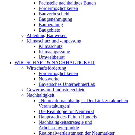
Fachstelle nachhaltiges Bauen
Fördermöglichkeiten
Bauvorbescheid
Baugenehmigung
Bauberatung
Baugebiete
Abteilung Bauwesen
Klimaschutz und -anpassung
Klimaschutz
Klimaanpassung
Umweltbeirat
WIRTSCHAFT & NACHHALTIGKEIT
Wirtschaftsförderung
Fördermöglichkeiten
Netzwerke
Bayerisches UnternehmerLab
Gewerbe- und Industriegebiete
Nachhaltigkeit
"Neumarkt nachhaltig" - Der Link zu aktuellen
Veranstaltungen!
Die Realutopie für Neumarkt
Hauptstadt des Fairen Handels
Nachhaltigkeitsstrategie und
Arbeitsschwerpunkte
Regionalwertleistungen der Neumarkter