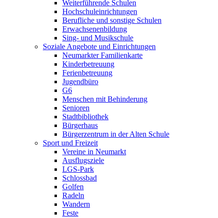
Weiterführende Schulen
Hochschuleinrichtungen
Berufliche und sonstige Schulen
Erwachsenenbildung
Sing- und Musikschule
Soziale Angebote und Einrichtungen
Neumarkter Familienkarte
Kinderbetreuung
Ferienbetreuung
Jugendbüro
G6
Menschen mit Behinderung
Senioren
Stadtbibliothek
Bürgerhaus
Bürgerzentrum in der Alten Schule
Sport und Freizeit
Vereine in Neumarkt
Ausflugsziele
LGS-Park
Schlossbad
Golfen
Radeln
Wandern
Feste