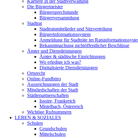
Karriere in der Stadtverwaltung
Die Bürgermeister
Bürgersprechstunde
Bürgerversammlung
Stadtrat
Stadtratsmitglieder und Sitzverteilung
Bürgerinformationssystem
Anmeldung für Stadträte im Ratsinformationssyst
Bekanntmachung nichtöffentlicher Beschlüsse
Ämter und Dienstleistungen
Ämter & städtische Einrichtungen
Wo erledige ich was?
Digitalisierte Dienstleistungen
Ortsrecht
Online-Fundbüro
Auszeichnungen der Stadt
Mitgliedschaften der Stadt
Städtepartnerschaften
Issoire, Frankreich
Mistelbach, Österreich
Wichtige Rufnummern
LEBEN & SOZIALES
Schulen
Grundschulen
Mittelschulen