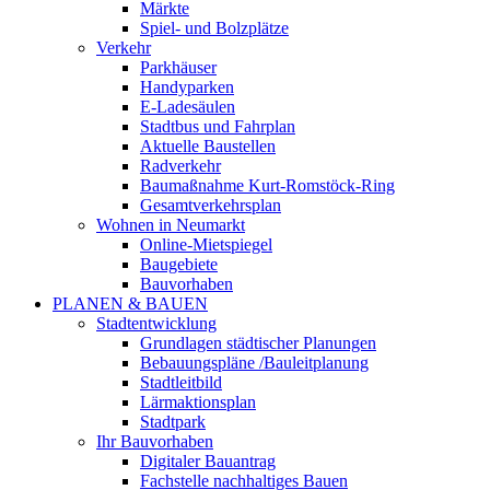
Märkte
Spiel- und Bolzplätze
Verkehr
Parkhäuser
Handyparken
E-Ladesäulen
Stadtbus und Fahrplan
Aktuelle Baustellen
Radverkehr
Baumaßnahme Kurt-Romstöck-Ring
Gesamtverkehrsplan
Wohnen in Neumarkt
Online-Mietspiegel
Baugebiete
Bauvorhaben
PLANEN & BAUEN
Stadtentwicklung
Grundlagen städtischer Planungen
Bebauungspläne /Bauleitplanung
Stadtleitbild
Lärmaktionsplan
Stadtpark
Ihr Bauvorhaben
Digitaler Bauantrag
Fachstelle nachhaltiges Bauen