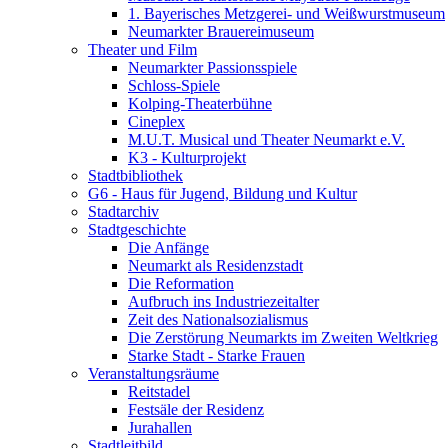
1. Bayerisches Metzgerei- und Weißwurstmuseum
Neumarkter Brauereimuseum
Theater und Film
Neumarkter Passionsspiele
Schloss-Spiele
Kolping-Theaterbühne
Cineplex
M.U.T. Musical und Theater Neumarkt e.V.
K3 - Kulturprojekt
Stadtbibliothek
G6 - Haus für Jugend, Bildung und Kultur
Stadtarchiv
Stadtgeschichte
Die Anfänge
Neumarkt als Residenzstadt
Die Reformation
Aufbruch ins Industriezeitalter
Zeit des Nationalsozialismus
Die Zerstörung Neumarkts im Zweiten Weltkrieg
Starke Stadt - Starke Frauen
Veranstaltungsräume
Reitstadel
Festsäle der Residenz
Jurahallen
Stadtleitbild