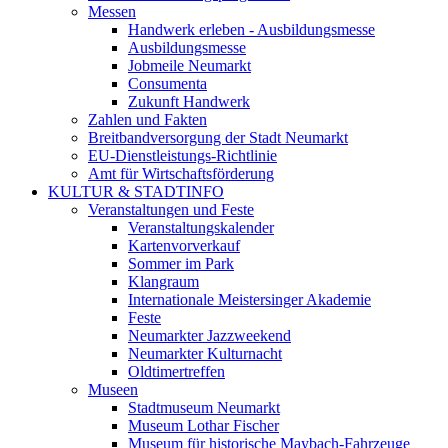
Messen
Handwerk erleben - Ausbildungsmesse
Ausbildungsmesse
Jobmeile Neumarkt
Consumenta
Zukunft Handwerk
Zahlen und Fakten
Breitbandversorgung der Stadt Neumarkt
EU-Dienstleistungs-Richtlinie
Amt für Wirtschaftsförderung
KULTUR & STADTINFO
Veranstaltungen und Feste
Veranstaltungskalender
Kartenvorverkauf
Sommer im Park
Klangraum
Internationale Meistersinger Akademie
Feste
Neumarkter Jazzweekend
Neumarkter Kulturnacht
Oldtimertreffen
Museen
Stadtmuseum Neumarkt
Museum Lothar Fischer
Museum für historische Maybach-Fahrzeuge