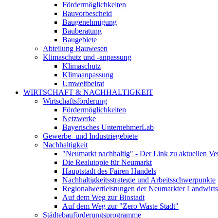
Fördermöglichkeiten
Bauvorbescheid
Baugenehmigung
Bauberatung
Baugebiete
Abteilung Bauwesen
Klimaschutz und -anpassung
Klimaschutz
Klimaanpassung
Umweltbeirat
WIRTSCHAFT & NACHHALTIGKEIT
Wirtschaftsförderung
Fördermöglichkeiten
Netzwerke
Bayerisches UnternehmerLab
Gewerbe- und Industriegebiete
Nachhaltigkeit
"Neumarkt nachhaltig" - Der Link zu aktuellen Ve
Die Realutopie für Neumarkt
Hauptstadt des Fairen Handels
Nachhaltigkeitsstrategie und Arbeitsschwerpunkte
Regionalwertleistungen der Neumarkter Landwirts
Auf dem Weg zur Biostadt
Auf dem Weg zur "Zero Waste Stadt"
Städtebauförderungsprogramme