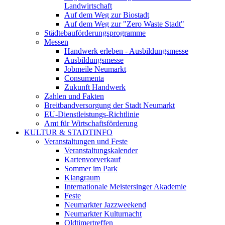
Landwirtschaft
Auf dem Weg zur Biostadt
Auf dem Weg zur "Zero Waste Stadt"
Städtebauförderungsprogramme
Messen
Handwerk erleben - Ausbildungsmesse
Ausbildungsmesse
Jobmeile Neumarkt
Consumenta
Zukunft Handwerk
Zahlen und Fakten
Breitbandversorgung der Stadt Neumarkt
EU-Dienstleistungs-Richtlinie
Amt für Wirtschaftsförderung
KULTUR & STADTINFO
Veranstaltungen und Feste
Veranstaltungskalender
Kartenvorverkauf
Sommer im Park
Klangraum
Internationale Meistersinger Akademie
Feste
Neumarkter Jazzweekend
Neumarkter Kulturnacht
Oldtimertreffen