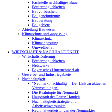
Fachstelle nachhaltiges Bauen
Fördermöglichkeiten
Bauvorbescheid
Baugenehmigung
Bauberatung
Baugebiete
Abteilung Bauwesen
Klimaschutz und -anpassung
Klimaschutz
Klimaanpassung
Umweltbeirat
WIRTSCHAFT & NACHHALTIGKEIT
Wirtschaftsförderung
Fördermöglichkeiten
Netzwerke
Bayerisches UnternehmerLab
Gewerbe- und Industriegebiete
Nachhaltigkeit
"Neumarkt nachhaltig" - Der Link zu aktuellen
Veranstaltungen!
Die Realutopie für Neumarkt
Hauptstadt des Fairen Handels
Nachhaltigkeitsstrategie und
Arbeitsschwerpunkte
Regionalwertleistungen der Neumarkter