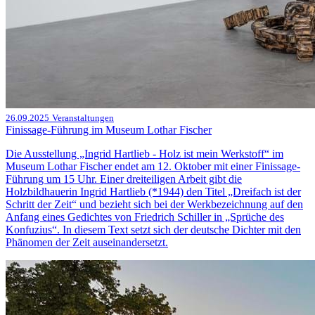
26.09.2025
Veranstaltungen
Finissage-Führung im Museum Lothar Fischer
Die Ausstellung „Ingrid Hartlieb - Holz ist mein Werkstoff“ im
Museum Lothar Fischer endet am 12. Oktober mit einer Finissage-
Führung um 15 Uhr. Einer dreiteiligen Arbeit gibt die
Holzbildhauerin Ingrid Hartlieb (*1944) den Titel „Dreifach ist der
Schritt der Zeit“ und bezieht sich bei der Werkbezeichnung auf den
Anfang eines Gedichtes von Friedrich Schiller in „Sprüche des
Konfuzius“. In diesem Text setzt sich der deutsche Dichter mit den
Phänomen der Zeit auseinandersetzt.