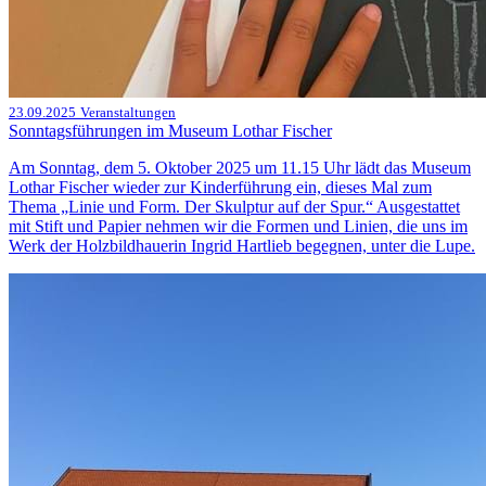
23.09.2025
Veranstaltungen
Sonntagsführungen im Museum Lothar Fischer
Am Sonntag, dem 5. Oktober 2025 um 11.15 Uhr lädt das Museum
Lothar Fischer wieder zur Kinderführung ein, dieses Mal zum
Thema „Linie und Form. Der Skulptur auf der Spur.“ Ausgestattet
mit Stift und Papier nehmen wir die Formen und Linien, die uns im
Werk der Holzbildhauerin Ingrid Hartlieb begegnen, unter die Lupe.