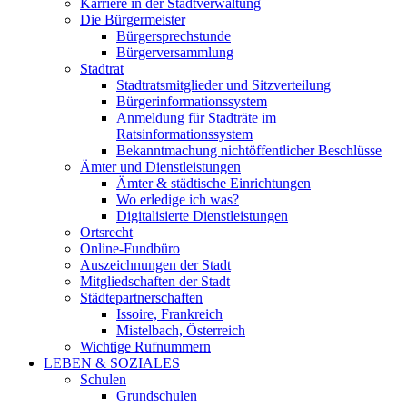
Karriere in der Stadtverwaltung
Die Bürgermeister
Bürgersprechstunde
Bürgerversammlung
Stadtrat
Stadtratsmitglieder und Sitzverteilung
Bürgerinformationssystem
Anmeldung für Stadträte im
Ratsinformationssystem
Bekanntmachung nichtöffentlicher Beschlüsse
Ämter und Dienstleistungen
Ämter & städtische Einrichtungen
Wo erledige ich was?
Digitalisierte Dienstleistungen
Ortsrecht
Online-Fundbüro
Auszeichnungen der Stadt
Mitgliedschaften der Stadt
Städtepartnerschaften
Issoire, Frankreich
Mistelbach, Österreich
Wichtige Rufnummern
LEBEN & SOZIALES
Schulen
Grundschulen