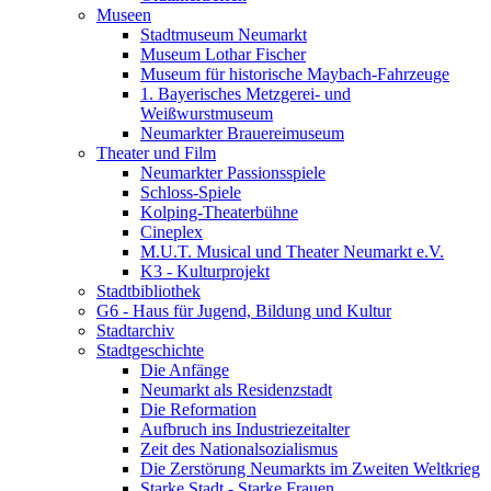
Museen
Stadtmuseum Neumarkt
Museum Lothar Fischer
Museum für historische Maybach-Fahrzeuge
1. Bayerisches Metzgerei- und
Weißwurstmuseum
Neumarkter Brauereimuseum
Theater und Film
Neumarkter Passionsspiele
Schloss-Spiele
Kolping-Theaterbühne
Cineplex
M.U.T. Musical und Theater Neumarkt e.V.
K3 - Kulturprojekt
Stadtbibliothek
G6 - Haus für Jugend, Bildung und Kultur
Stadtarchiv
Stadtgeschichte
Die Anfänge
Neumarkt als Residenzstadt
Die Reformation
Aufbruch ins Industriezeitalter
Zeit des Nationalsozialismus
Die Zerstörung Neumarkts im Zweiten Weltkrieg
Starke Stadt - Starke Frauen