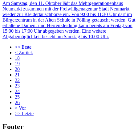
Am Samstag, den 11. Oktober lädt das Mehrgenerationenhaus
Neumarkt zusammen mit der Freiwilligenagentur Stadt Neumarkt
wieder zur Kleidertauschbörse ein. Von 9:00 bis 11:30 Uhr darf im
Bürgerzentrum in der Alten Schule in Pölling getauscht werden. Gut
erhaltene Damen- und Herrenkleidung kann bereits am Freitag von
15:00 bis 17:00 Uhr abgegeben werden. Eine weitere
Abgabemöglichkeit besteht am Samstag bis 10:00 Uhr.
<<
Erste
<
Zurück
18
19
20
21
22
23
24
25
26
>
Vor
>>
Letzte
Footer