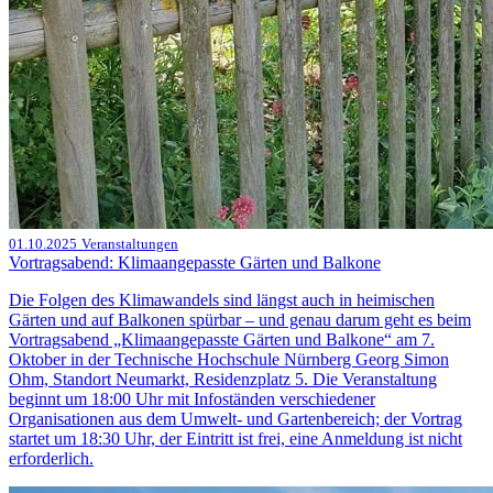
01.10.2025
Veranstaltungen
Vortragsabend: Klimaangepasste Gärten und Balkone
Die Folgen des Klimawandels sind längst auch in heimischen
Gärten und auf Balkonen spürbar – und genau darum geht es beim
Vortragsabend „Klimaangepasste Gärten und Balkone“ am 7.
Oktober in der Technische Hochschule Nürnberg Georg Simon
Ohm, Standort Neumarkt, Residenzplatz 5. Die Veranstaltung
beginnt um 18:00 Uhr mit Infoständen verschiedener
Organisationen aus dem Umwelt- und Gartenbereich; der Vortrag
startet um 18:30 Uhr, der Eintritt ist frei, eine Anmeldung ist nicht
erforderlich.