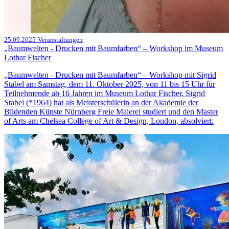
25.09.2025
Veranstaltungen
„Baumwelten - Drucken mit Baumfarben“ – Workshop im Museum
Lothar Fischer
„Baumwelten - Drucken mit Baumfarben“ – Workshop mit Sigrid
Stabel am Samstag, dem 11. Oktober 2025, von 11 bis 15 Uhr für
Teilnehmende ab 16 Jahren im Museum Lothar Fischer. Sigrid
Stabel (*1964) hat als Meisterschülerin an der Akademie der
Bildenden Künste Nürnberg Freie Malerei studiert und den Master
of Arts am Chelsea College of Art & Design, London, absolviert.