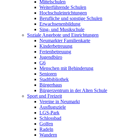
Mittelschulen
Weiterführende Schulen
Hochschuleinrichtungen
Berufliche und sonstige Schulen
Erwachsenenbildung
Sing- und Musikschule
Soziale Angebote und Einrichtungen
Neumarkter Familienkarte
Kinderbetreuung
Ferienbetreuung
Jugendbüro
G6
Menschen mit Behinderung
Senioren
Stadtbibliothek
Bürgerhaus
Bürgerzentrum in der Alten Schule
Sport und Freizeit
Vereine in Neumarkt
Ausflugsziele
LGS-Park
Schlossbad
Golfen
Radeln
Wandern