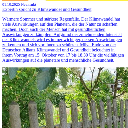
01.10.2025
Neumarkt
Expertin spricht zu Klimawandel und Gesundheit
Wärmere Sommer und stärkere Regenfälle. Der Klimawandel hat
viele Auswirkungen auf den Planeten, die der Natur zu schaffen
machen. Doch auch der Mensch hat mit gesundheitlichen
Auswirkungen zu kämpfen. Aufgrund der zunehmenden Intensität
des Klimawandels wird es immer wichtiger, dessen Auswirkungen
zu kennen und sich vor ihnen zu schützen. Milva Ende von der
Deutschen Allianz Klimawandel und Gesundheit beleuchtet in
ihrem Vortrag am 15. Oktober von 17 bis 18.30 Uhr die vielfältigen
Auswirkungen auf die planetare und menschliche Gesundheit.