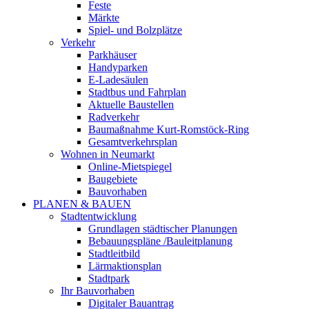
Feste
Märkte
Spiel- und Bolzplätze
Verkehr
Parkhäuser
Handyparken
E-Ladesäulen
Stadtbus und Fahrplan
Aktuelle Baustellen
Radverkehr
Baumaßnahme Kurt-Romstöck-Ring
Gesamtverkehrsplan
Wohnen in Neumarkt
Online-Mietspiegel
Baugebiete
Bauvorhaben
PLANEN & BAUEN
Stadtentwicklung
Grundlagen städtischer Planungen
Bebauungspläne /Bauleitplanung
Stadtleitbild
Lärmaktionsplan
Stadtpark
Ihr Bauvorhaben
Digitaler Bauantrag