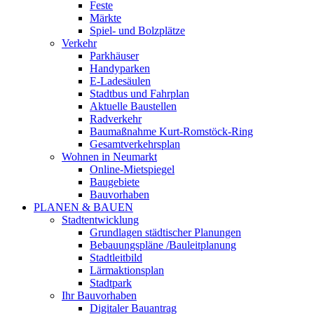
Feste
Märkte
Spiel- und Bolzplätze
Verkehr
Parkhäuser
Handyparken
E-Ladesäulen
Stadtbus und Fahrplan
Aktuelle Baustellen
Radverkehr
Baumaßnahme Kurt-Romstöck-Ring
Gesamtverkehrsplan
Wohnen in Neumarkt
Online-Mietspiegel
Baugebiete
Bauvorhaben
PLANEN & BAUEN
Stadtentwicklung
Grundlagen städtischer Planungen
Bebauungspläne /Bauleitplanung
Stadtleitbild
Lärmaktionsplan
Stadtpark
Ihr Bauvorhaben
Digitaler Bauantrag