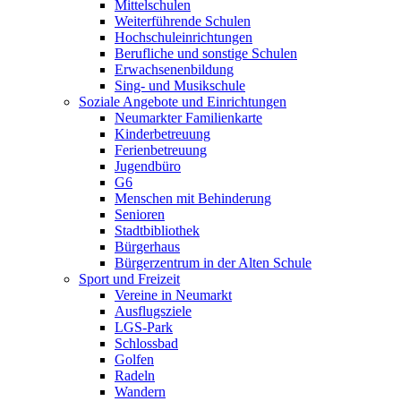
Mittelschulen
Weiterführende Schulen
Hochschuleinrichtungen
Berufliche und sonstige Schulen
Erwachsenenbildung
Sing- und Musikschule
Soziale Angebote und Einrichtungen
Neumarkter Familienkarte
Kinderbetreuung
Ferienbetreuung
Jugendbüro
G6
Menschen mit Behinderung
Senioren
Stadtbibliothek
Bürgerhaus
Bürgerzentrum in der Alten Schule
Sport und Freizeit
Vereine in Neumarkt
Ausflugsziele
LGS-Park
Schlossbad
Golfen
Radeln
Wandern