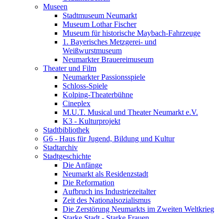
Museen
Stadtmuseum Neumarkt
Museum Lothar Fischer
Museum für historische Maybach-Fahrzeuge
1. Bayerisches Metzgerei- und
Weißwurstmuseum
Neumarkter Brauereimuseum
Theater und Film
Neumarkter Passionsspiele
Schloss-Spiele
Kolping-Theaterbühne
Cineplex
M.U.T. Musical und Theater Neumarkt e.V.
K3 - Kulturprojekt
Stadtbibliothek
G6 - Haus für Jugend, Bildung und Kultur
Stadtarchiv
Stadtgeschichte
Die Anfänge
Neumarkt als Residenzstadt
Die Reformation
Aufbruch ins Industriezeitalter
Zeit des Nationalsozialismus
Die Zerstörung Neumarkts im Zweiten Weltkrieg
Starke Stadt - Starke Frauen