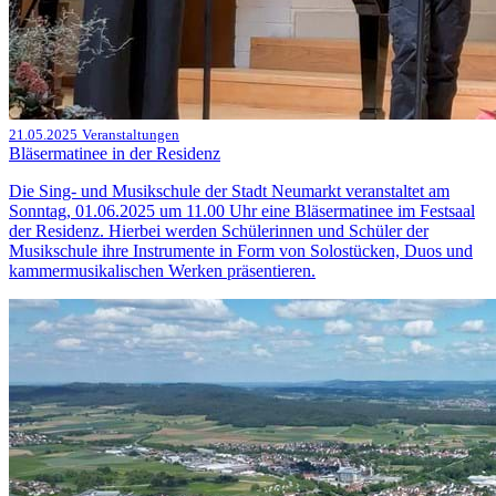
21.05.2025
Veranstaltungen
Bläsermatinee in der Residenz
Die Sing- und Musikschule der Stadt Neumarkt veranstaltet am
Sonntag, 01.06.2025 um 11.00 Uhr eine Bläsermatinee im Festsaal
der Residenz. Hierbei werden Schülerinnen und Schüler der
Musikschule ihre Instrumente in Form von Solostücken, Duos und
kammermusikalischen Werken präsentieren.