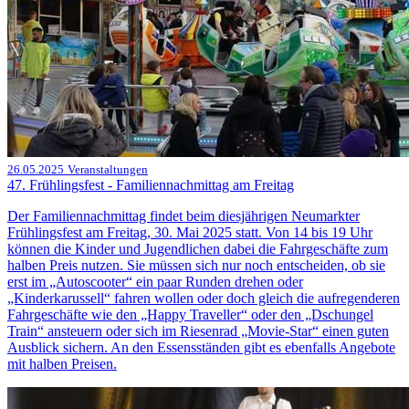
26.05.2025
Veranstaltungen
47. Frühlingsfest - Familiennachmittag am Freitag
Der Familiennachmittag findet beim diesjährigen Neumarkter
Frühlingsfest am Freitag, 30. Mai 2025 statt. Von 14 bis 19 Uhr
können die Kinder und Jugendlichen dabei die Fahrgeschäfte zum
halben Preis nutzen. Sie müssen sich nur noch entscheiden, ob sie
erst im „Autoscooter“ ein paar Runden drehen oder
„Kinderkarussell“ fahren wollen oder doch gleich die aufregenderen
Fahrgeschäfte wie den „Happy Traveller“ oder den „Dschungel
Train“ ansteuern oder sich im Riesenrad „Movie-Star“ einen guten
Ausblick sichern. An den Essensständen gibt es ebenfalls Angebote
mit halben Preisen.