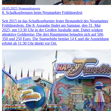
26.05.2025
Veranstaltungen
8. Schafkopfrennen beim Neumarkter Frühlingsfest
Seit 2015 ist das Schafkopfturnier fester Bestandteil des Neumarkter
Frühlingsfests. Die 8. Ausgabe findet am Samstag, den 31. Mai
2025, um 13:30 Uhr in der Großen Jurahalle statt. Dabei winken
attraktive Geldpreise: Die drei Hauptpreise belaufen sich auf 500,
350 und 250 Euro. Die Startgebühr beträgt 14 € und die Anmeldung
erfolgt ab 11:30 Uhr direkt vor Ort.