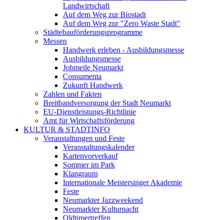
Landwirtschaft
Auf dem Weg zur Biostadt
Auf dem Weg zur "Zero Waste Stadt"
Städtebauförderungsprogramme
Messen
Handwerk erleben - Ausbildungsmesse
Ausbildungsmesse
Jobmeile Neumarkt
Consumenta
Zukunft Handwerk
Zahlen und Fakten
Breitbandversorgung der Stadt Neumarkt
EU-Dienstleistungs-Richtlinie
Amt für Wirtschaftsförderung
KULTUR & STADTINFO
Veranstaltungen und Feste
Veranstaltungskalender
Kartenvorverkauf
Sommer im Park
Klangraum
Internationale Meistersinger Akademie
Feste
Neumarkter Jazzweekend
Neumarkter Kulturnacht
Oldtimertreffen