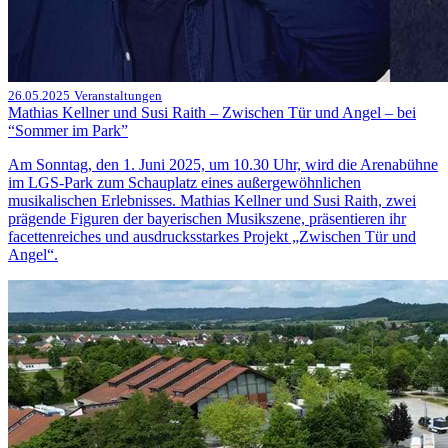
26.05.2025
Veranstaltungen
Mathias Kellner und Susi Raith – Zwischen Tür und Angel – bei
“Sommer im Park”
Am Sonntag, den 1. Juni 2025, um 10.30 Uhr, wird die Arenabühne
im LGS-Park zum Schauplatz eines außergewöhnlichen
musikalischen Erlebnisses. Mathias Kellner und Susi Raith, zwei
prägende Figuren der bayerischen Musikszene, präsentieren ihr
facettenreiches und ausdrucksstarkes Projekt „Zwischen Tür und
Angel“.