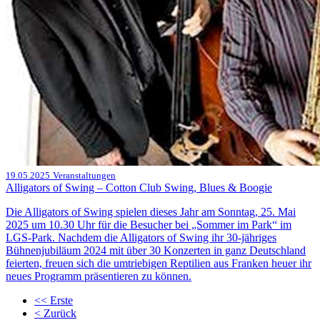
19.05.2025
Veranstaltungen
Alligators of Swing – Cotton Club Swing, Blues & Boogie
Die Alligators of Swing spielen dieses Jahr am Sonntag, 25. Mai
2025 um 10.30 Uhr für die Besucher bei „Sommer im Park“ im
LGS-Park. Nachdem die Alligators of Swing ihr 30-jähriges
Bühnenjubiläum 2024 mit über 30 Konzerten in ganz Deutschland
feierten, freuen sich die umtriebigen Reptilien aus Franken heuer ihr
neues Programm präsentieren zu können.
<<
Erste
<
Zurück