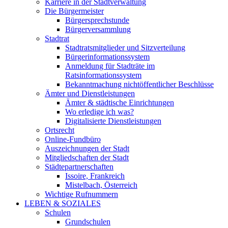
Karriere in der Stadtverwaltung
Die Bürgermeister
Bürgersprechstunde
Bürgerversammlung
Stadtrat
Stadtratsmitglieder und Sitzverteilung
Bürgerinformationssystem
Anmeldung für Stadträte im
Ratsinformationssystem
Bekanntmachung nichtöffentlicher Beschlüsse
Ämter und Dienstleistungen
Ämter & städtische Einrichtungen
Wo erledige ich was?
Digitalisierte Dienstleistungen
Ortsrecht
Online-Fundbüro
Auszeichnungen der Stadt
Mitgliedschaften der Stadt
Städtepartnerschaften
Issoire, Frankreich
Mistelbach, Österreich
Wichtige Rufnummern
LEBEN & SOZIALES
Schulen
Grundschulen