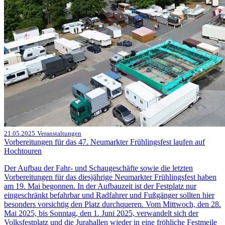
21.05.2025
Veranstaltungen
Vorbereitungen für das 47. Neumarkter Frühlingsfest laufen auf
Hochtouren
Der Aufbau der Fahr- und Schaugeschäfte sowie die letzten
Vorbereitungen für das diesjährige Neumarkter Frühlingsfest haben
am 19. Mai begonnen. In der Aufbauzeit ist der Festplatz nur
eingeschränkt befahrbar und Radfahrer und Fußgänger sollten hier
besonders vorsichtig den Platz durchqueren. Vom Mittwoch, den 28.
Mai 2025, bis Sonntag, den 1. Juni 2025, verwandelt sich der
Volksfestplatz und die Jurahallen wieder in eine fröhliche Festmeile