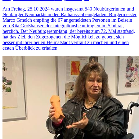
Am Freitag, 25.10.2024 waren insgesamt 540 Neubürgerinnen und
Neubürger Neumarkts in den Rathaussaal eingeladen. Bürgermeister
Marco Gmelch empfing die 67 angemeldeten Personen im Beisein
von Rita Großhauser, der Integrationsbeauftragten im Stadtrat,
herzlich. Der Neubürgerempfang, der bereits zum 72. Mal stattfand,
hat das Ziel, den Zugezogenen die Möglichkeit zu geben, sich
besser mit ihrer neuen Heimatstadt vertraut zu machen und einen
ersten Überblick zu erhalten.