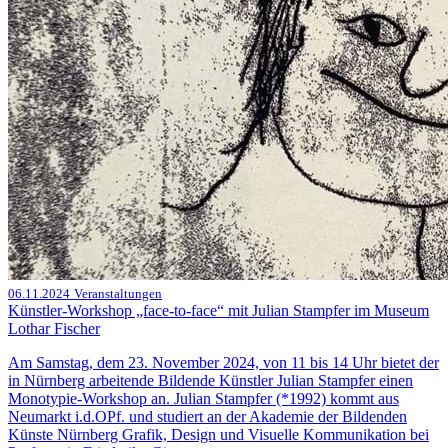
06.11.2024
Veranstaltungen
Künstler-Workshop „face-to-face“ mit Julian Stampfer im Museum
Lothar Fischer
Am Samstag, dem 23. November 2024, von 11 bis 14 Uhr bietet der
in Nürnberg arbeitende Bildende Künstler Julian Stampfer einen
Monotypie-Workshop an. Julian Stampfer (*1992) kommt aus
Neumarkt i.d.OPf. und studiert an der Akademie der Bildenden
Künste Nürnberg Grafik, Design und Visuelle Kommunikation bei