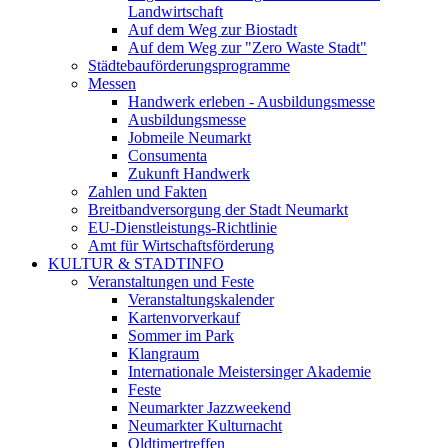
Landwirtschaft
Auf dem Weg zur Biostadt
Auf dem Weg zur "Zero Waste Stadt"
Städtebauförderungsprogramme
Messen
Handwerk erleben - Ausbildungsmesse
Ausbildungsmesse
Jobmeile Neumarkt
Consumenta
Zukunft Handwerk
Zahlen und Fakten
Breitbandversorgung der Stadt Neumarkt
EU-Dienstleistungs-Richtlinie
Amt für Wirtschaftsförderung
KULTUR & STADTINFO
Veranstaltungen und Feste
Veranstaltungskalender
Kartenvorverkauf
Sommer im Park
Klangraum
Internationale Meistersinger Akademie
Feste
Neumarkter Jazzweekend
Neumarkter Kulturnacht
Oldtimertreffen