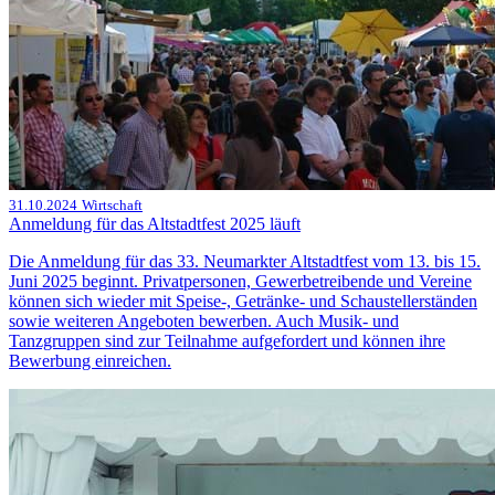
31.10.2024
Wirtschaft
Anmeldung für das Altstadtfest 2025 läuft
Die Anmeldung für das 33. Neumarkter Altstadtfest vom 13. bis 15.
Juni 2025 beginnt. Privatpersonen, Gewerbetreibende und Vereine
können sich wieder mit Speise-, Getränke- und Schaustellerständen
sowie weiteren Angeboten bewerben. Auch Musik- und
Tanzgruppen sind zur Teilnahme aufgefordert und können ihre
Bewerbung einreichen.