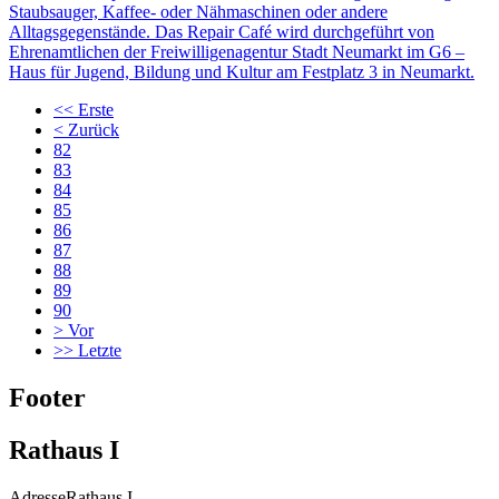
Staubsauger, Kaffee- oder Nähmaschinen oder andere
Alltagsgegenstände. Das Repair Café wird durchgeführt von
Ehrenamtlichen der Freiwilligenagentur Stadt Neumarkt im G6 –
Haus für Jugend, Bildung und Kultur am Festplatz 3 in Neumarkt.
<<
Erste
<
Zurück
82
83
84
85
86
87
88
89
90
>
Vor
>>
Letzte
Footer
Rathaus I
Adresse
Rathaus I