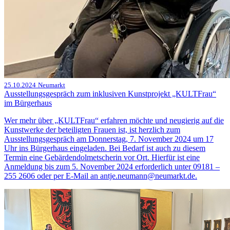
25.10.2024
Neumarkt
Ausstellungsgespräch zum inklusiven Kunstprojekt „KULTFrau“
im Bürgerhaus
Wer mehr über „KULTFrau“ erfahren möchte und neugierig auf die
Kunstwerke der beteiligten Frauen ist, ist herzlich zum
Ausstellungsgespräch am Donnerstag, 7. November 2024 um 17
Uhr ins Bürgerhaus eingeladen. Bei Bedarf ist auch zu diesem
Termin eine Gebärdendolmetscherin vor Ort. Hierfür ist eine
Anmeldung bis zum 5. November 2024 erforderlich unter 09181 –
255 2606 oder per E-Mail an antje.neumann@neumarkt.de.