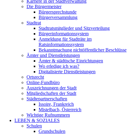
Karriere in der Stadtverwaltung
Die Bürgermeister
Bürgersprechstunde
Bürgerversammlung
Stadtrat
Stadtratsmitglieder und Sitzverteilung
Bürgerinformationssystem
Anmeldung für Stadträte im
Ratsinformationssystem
Bekanntmachung nichtöffentlicher Beschlüsse
Ämter und Dienstleistungen
Ämter & städtische Einrichtungen
Wo erledige ich was?
Digitalisierte Dienstleistungen
Ortsrecht
Online-Fundbüro
Auszeichnungen der Stadt
Mitgliedschaften der Stadt
Städtepartnerschaften
Issoire, Frankreich
Mistelbach, Österreich
Wichtige Rufnummern
LEBEN & SOZIALES
Schulen
Grundschulen