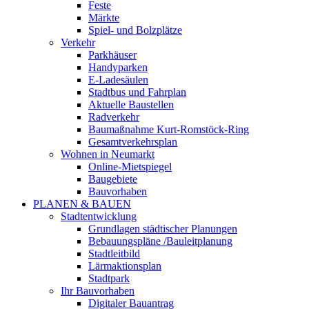
Feste
Märkte
Spiel- und Bolzplätze
Verkehr
Parkhäuser
Handyparken
E-Ladesäulen
Stadtbus und Fahrplan
Aktuelle Baustellen
Radverkehr
Baumaßnahme Kurt-Romstöck-Ring
Gesamtverkehrsplan
Wohnen in Neumarkt
Online-Mietspiegel
Baugebiete
Bauvorhaben
PLANEN & BAUEN
Stadtentwicklung
Grundlagen städtischer Planungen
Bebauungspläne /Bauleitplanung
Stadtleitbild
Lärmaktionsplan
Stadtpark
Ihr Bauvorhaben
Digitaler Bauantrag