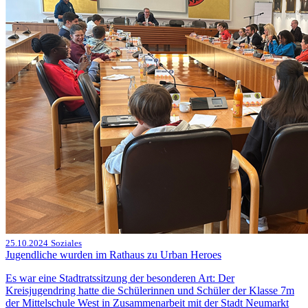
25.10.2024
Soziales
Jugendliche wurden im Rathaus zu Urban Heroes
Es war eine Stadtratssitzung der besonderen Art: Der
Kreisjugendring hatte die Schülerinnen und Schüler der Klasse 7m
der Mittelschule West in Zusammenarbeit mit der Stadt Neumarkt