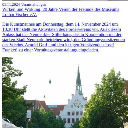
05.11.2024
Veranstaltungen
Wirken und Wirkung. 20 Jahre Verein der Freunde des Museums
Lothar Fischer e.V.
Die Kunstmatinee am Donnerstag, dem 14. November 2024 um
10.30 Uhr stellt die Aktivitäten des Fördervereins vor. Aus diesem
Anlass hat das Neumarkter Stifterhaus, das in Kooperation mit der
starken Stadt Neumarkt betrieben wird, den Gründungsvorsitzenden
des Vereins, Arnold Graf, und den jetzigen Vorsitzenden Josef
Frankerl zu einer Vormittagsveranstaltung eingeladen.