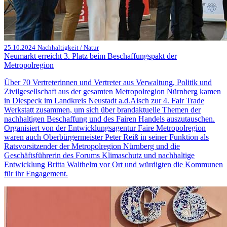
25.10.2024
Nachhaltigkeit / Natur
Neumarkt erreicht 3. Platz beim Beschaffungspakt der
Metropolregion
Über 70 Vertreterinnen und Vertreter aus Verwaltung, Politik und
Zivilgesellschaft aus der gesamten Metropolregion Nürnberg kamen
in Diespeck im Landkreis Neustadt a.d.Aisch zur 4. Fair Trade
Werkstatt zusammen, um sich über brandaktuelle Themen der
nachhaltigen Beschaffung und des Fairen Handels auszutauschen.
Organisiert von der Entwicklungsagentur Faire Metropolregion
waren auch Oberbürgermeister Peter Reiß in seiner Funktion als
Ratsvorsitzender der Metropolregion Nürnberg und die
Geschäftsführerin des Forums Klimaschutz und nachhaltige
Entwicklung Britta Walthelm vor Ort und würdigten die Kommunen
für ihr Engagement.