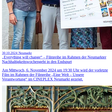
30.10.2024
Neumarkt
„Everything will change“ – Filmreihe im Rahmen der Neumarkter
Nachhaltigkeitswochengeht in den Endspurt
Am Mittwoch, 6. November 2024 um 19:30 Uhr wird der vorletzte
Film im Rahmen der Filmreihe „Eine Welt – Unsere
Verantwortung“ im CINEPLEX Neumarkt gezeigt.