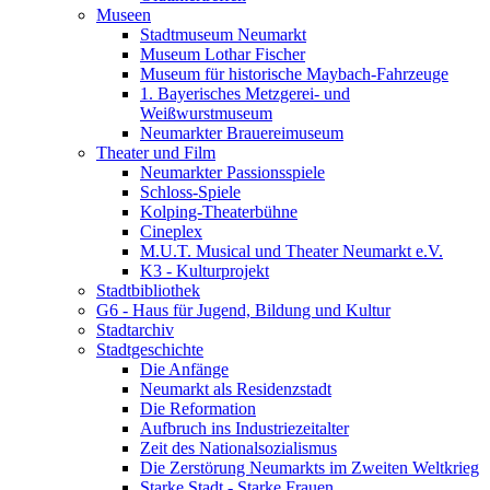
Museen
Stadtmuseum Neumarkt
Museum Lothar Fischer
Museum für historische Maybach-Fahrzeuge
1. Bayerisches Metzgerei- und
Weißwurstmuseum
Neumarkter Brauereimuseum
Theater und Film
Neumarkter Passionsspiele
Schloss-Spiele
Kolping-Theaterbühne
Cineplex
M.U.T. Musical und Theater Neumarkt e.V.
K3 - Kulturprojekt
Stadtbibliothek
G6 - Haus für Jugend, Bildung und Kultur
Stadtarchiv
Stadtgeschichte
Die Anfänge
Neumarkt als Residenzstadt
Die Reformation
Aufbruch ins Industriezeitalter
Zeit des Nationalsozialismus
Die Zerstörung Neumarkts im Zweiten Weltkrieg
Starke Stadt - Starke Frauen