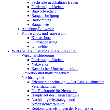
Fachstelle nachhaltiges Bauen
Fördermöglichkeiten
Bauvorbescheid
Baugenehmigung
Bauberatung
Baugebiete
Abteilung Bauwesen
Klimaschutz und -anpassung
Klimaschutz
Klimaanpassung
Umweltbeirat
WIRTSCHAFT & NACHHALTIGKEIT
Wirtschaftsförderung
Fördermöglichkeiten
Netzwerke
Bayerisches UnternehmerLab
Gewerbe- und Industriegebiete
Nachhaltigkeit
"Neumarkt nachhaltig" - Der Link zu aktuellen
Veranstaltungen!
Die Realutopie für Neumarkt
Hauptstadt des Fairen Handels
Nachhaltigkeitsstrategie und
Arbeitsschwerpunkte
Regionalwertleistungen der Neumarkter