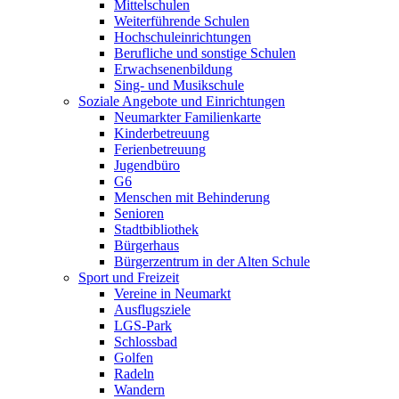
Mittelschulen
Weiterführende Schulen
Hochschuleinrichtungen
Berufliche und sonstige Schulen
Erwachsenenbildung
Sing- und Musikschule
Soziale Angebote und Einrichtungen
Neumarkter Familienkarte
Kinderbetreuung
Ferienbetreuung
Jugendbüro
G6
Menschen mit Behinderung
Senioren
Stadtbibliothek
Bürgerhaus
Bürgerzentrum in der Alten Schule
Sport und Freizeit
Vereine in Neumarkt
Ausflugsziele
LGS-Park
Schlossbad
Golfen
Radeln
Wandern