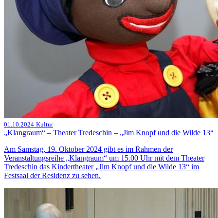
01.10.2024
Kultur
„Klangraum“ – Theater Tredeschin – „Jim Knopf und die Wilde 13“
Am Samstag, 19. Oktober 2024 gibt es im Rahmen der
Veranstaltungsreihe „Klangraum“ um 15.00 Uhr mit dem Theater
Tredeschin das Kindertheater „Jim Knopf und die Wilde 13“ im
Festsaal der Residenz zu sehen.