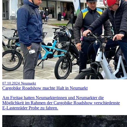
07.10.2024
Neumarkt
Cargobike Roadshow machte Halt in Neumarkt
Am Freitag hatten Neumarkterinnen und Neumarkter die
Möglichkeit im Rahmen der Cargobike Roadshow verschiedenste
E-Lastenräder Probe zu fahren.