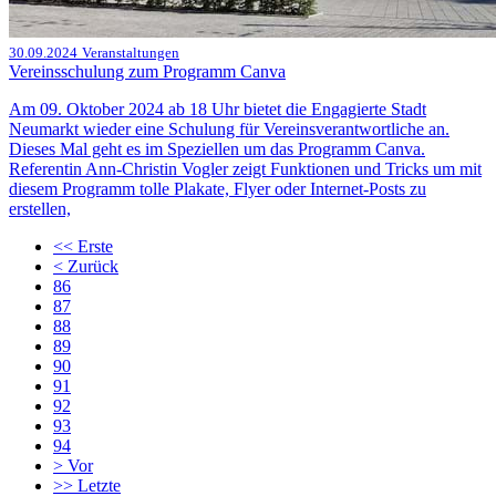
30.09.2024
Veranstaltungen
Vereinsschulung zum Programm Canva
Am 09. Oktober 2024 ab 18 Uhr bietet die Engagierte Stadt
Neumarkt wieder eine Schulung für Vereinsverantwortliche an.
Dieses Mal geht es im Speziellen um das Programm Canva.
Referentin Ann-Christin Vogler zeigt Funktionen und Tricks um mit
diesem Programm tolle Plakate, Flyer oder Internet-Posts zu
erstellen,
<<
Erste
<
Zurück
86
87
88
89
90
91
92
93
94
>
Vor
>>
Letzte