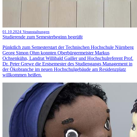
01.10.2024
Veranstaltungen
Studierende zum Semesterbeginn begrüßt
Pünktlich zum Semesterstart der Technischen Hochschule Nürnberg
Georg Simon Ohm konnten Oberbürgermeister Markus
Ochsenkühn, Landrat Willibald Gailler und Hochschulreferent Prof.
Dr. Peter Grewe die Erstsemester des Studiengangs Management in
der Ökobranche im neuen Hochschulgebäude am Residenzplatz
willkommen heißen.