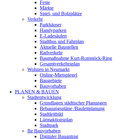
Feste
Märkte
Spiel- und Bolzplätze
Verkehr
Parkhäuser
Handyparken
E-Ladesäulen
Stadtbus und Fahrplan
Aktuelle Baustellen
Radverkehr
Baumaßnahme Kurt-Romstöck-Ring
Gesamtverkehrsplan
Wohnen in Neumarkt
Online-Mietspiegel
Baugebiete
Bauvorhaben
PLANEN & BAUEN
Stadtentwicklung
Grundlagen städtischer Planungen
Bebauungspläne /Bauleitplanung
Stadtleitbild
Lärmaktionsplan
Stadtpark
Ihr Bauvorhaben
Digitaler Bauantrag