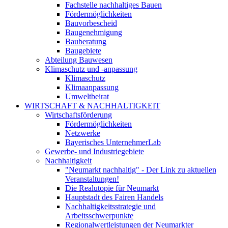
Fachstelle nachhaltiges Bauen
Fördermöglichkeiten
Bauvorbescheid
Baugenehmigung
Bauberatung
Baugebiete
Abteilung Bauwesen
Klimaschutz und -anpassung
Klimaschutz
Klimaanpassung
Umweltbeirat
WIRTSCHAFT & NACHHALTIGKEIT
Wirtschaftsförderung
Fördermöglichkeiten
Netzwerke
Bayerisches UnternehmerLab
Gewerbe- und Industriegebiete
Nachhaltigkeit
"Neumarkt nachhaltig" - Der Link zu aktuellen
Veranstaltungen!
Die Realutopie für Neumarkt
Hauptstadt des Fairen Handels
Nachhaltigkeitsstrategie und
Arbeitsschwerpunkte
Regionalwertleistungen der Neumarkter