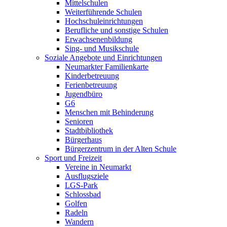
Mittelschulen
Weiterführende Schulen
Hochschuleinrichtungen
Berufliche und sonstige Schulen
Erwachsenenbildung
Sing- und Musikschule
Soziale Angebote und Einrichtungen
Neumarkter Familienkarte
Kinderbetreuung
Ferienbetreuung
Jugendbüro
G6
Menschen mit Behinderung
Senioren
Stadtbibliothek
Bürgerhaus
Bürgerzentrum in der Alten Schule
Sport und Freizeit
Vereine in Neumarkt
Ausflugsziele
LGS-Park
Schlossbad
Golfen
Radeln
Wandern