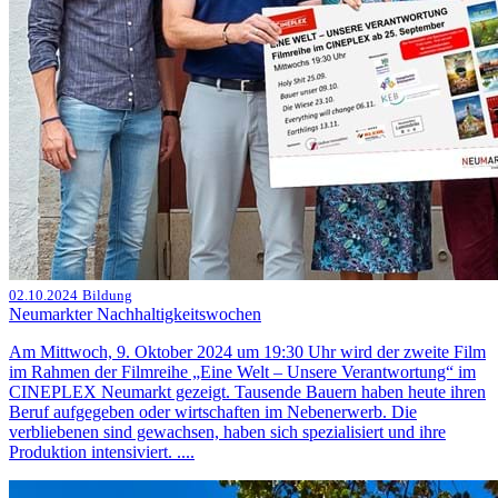
02.10.2024
Bildung
Neumarkter Nachhaltigkeitswochen
Am Mittwoch, 9. Oktober 2024 um 19:30 Uhr wird der zweite Film
im Rahmen der Filmreihe „Eine Welt – Unsere Verantwortung“ im
CINEPLEX Neumarkt gezeigt. Tausende Bauern haben heute ihren
Beruf aufgegeben oder wirtschaften im Nebenerwerb. Die
verbliebenen sind gewachsen, haben sich spezialisiert und ihre
Produktion intensiviert. ....