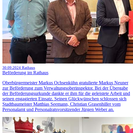
30.09.2024
Rathaus
Beförderung im Rathaus
Oberbürgermeister Markus Ochsenkühn gratulierte Markus Neuner
zur Beförderung zum Verwaltungsoberinspektor. Bei der Übergabe
der Beförderungsurkunde dankte er ihm für die geleistete Arbeit und
seinen engagierten Einsatz. Seinen Glückwünschen schlossen sich
Stadtbaumeister Matthias Seemann, Christian Grasenhiller vom
Personalamt und Personalratsvorsitzender Jürgen Weber an.