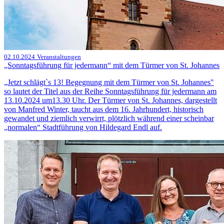
02.10.2024
Veranstaltungen
„Sonntagsführung für jedermann“ mit dem Türmer von St. Johannes
„Jetzt schlägt`s 13! Begegnung mit dem Türmer von St. Johannes"
so lautet der Titel aus der Reihe Sonntagsführung für jedermann am
13.10.2024 um13.30 Uhr. Der Türmer von St. Johannes, dargestellt
von Manfred Winter, taucht aus dem 16. Jahrhundert, historisch
gewandet und ziemlich verwirrt, plötzlich während einer scheinbar
„normalen“ Stadtführung von Hildegard Endl auf.