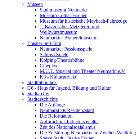
Museen
Stadtmuseum Neumarkt
Museum Lothar Fischer
Museum für historische Maybach-Fahrzeuge
1. Bayerisches Metzgerei- und
Weißwurstmuseum
Neumarkter Brauereimuseum
Theater und Film
Neumarkter Passionsspiele
Schloss-Spiele
Kolping-Theaterbühne
Cineplex
M.U.T. Musical und Theater Neumarkt e.V.
K3 - Kulturprojekt
Stadtbibliothek
G6 - Haus für Jugend, Bildung und Kultur
Stadtarchiv
Stadtgeschichte
Die Anfänge
Neumarkt als Residenzstadt
Die Reformation
Aufbruch ins Industriezeitalter
Zeit des Nationalsozialismus
Die Zerstörung Neumarkts im Zweiten Weltkrieg
Starke Stadt - Starke Frauen