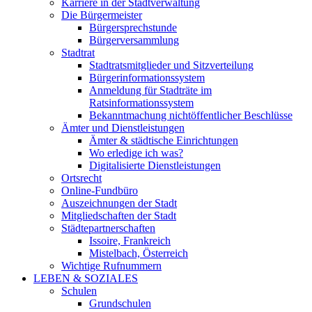
Karriere in der Stadtverwaltung
Die Bürgermeister
Bürgersprechstunde
Bürgerversammlung
Stadtrat
Stadtratsmitglieder und Sitzverteilung
Bürgerinformationssystem
Anmeldung für Stadträte im
Ratsinformationssystem
Bekanntmachung nichtöffentlicher Beschlüsse
Ämter und Dienstleistungen
Ämter & städtische Einrichtungen
Wo erledige ich was?
Digitalisierte Dienstleistungen
Ortsrecht
Online-Fundbüro
Auszeichnungen der Stadt
Mitgliedschaften der Stadt
Städtepartnerschaften
Issoire, Frankreich
Mistelbach, Österreich
Wichtige Rufnummern
LEBEN & SOZIALES
Schulen
Grundschulen