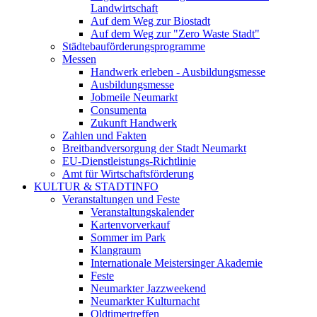
Landwirtschaft
Auf dem Weg zur Biostadt
Auf dem Weg zur "Zero Waste Stadt"
Städtebauförderungsprogramme
Messen
Handwerk erleben - Ausbildungsmesse
Ausbildungsmesse
Jobmeile Neumarkt
Consumenta
Zukunft Handwerk
Zahlen und Fakten
Breitbandversorgung der Stadt Neumarkt
EU-Dienstleistungs-Richtlinie
Amt für Wirtschaftsförderung
KULTUR & STADTINFO
Veranstaltungen und Feste
Veranstaltungskalender
Kartenvorverkauf
Sommer im Park
Klangraum
Internationale Meistersinger Akademie
Feste
Neumarkter Jazzweekend
Neumarkter Kulturnacht
Oldtimertreffen