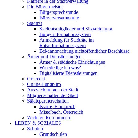
Karriere in der Stadtverwaltung
Die Bürgermeister
Bürgersprechstunde
Bürgerversammlung
Stadtrat
Stadtratsmitglieder und Sitzverteilung
Bürgerinformationssystem
Anmeldung für Stadträte im
Ratsinformationssystem
Bekanntmachung nichtöffentlicher Beschlüsse
Ämter und Dienstleistungen
Ämter & städtische Einrichtungen
Wo erledige ich was?
Digitalisierte Dienstleistungen
Ortsrecht
Online-Fundbüro
Auszeichnungen der Stadt
Mitgliedschaften der Stadt
Städtepartnerschaften
Issoire, Frankreich
Mistelbach, Österreich
Wichtige Rufnummern
LEBEN & SOZIALES
Schulen
Grundschulen