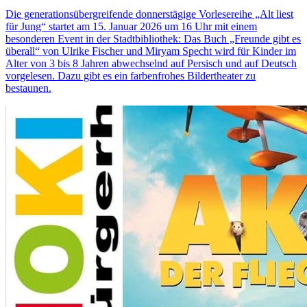
Die generationsübergreifende donnerstägige Vorlesereihe „Alt liest
für Jung“ startet am 15. Januar 2026 um 16 Uhr mit einem
besonderen Event in der Stadtbibliothek: Das Buch „Freunde gibt es
überall“ von Ulrike Fischer und Miryam Specht wird für Kinder im
Alter von 3 bis 8 Jahren abwechselnd auf Persisch und auf Deutsch
vorgelesen. Dazu gibt es ein farbenfrohes Bildertheater zu
bestaunen.