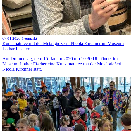
07.01.2026
Neumarkt
Kunstmatinee mit der Metallgießerin Nicola Kirchner im Museum
Lothar Fischer
Am Donnerstag, dem 15. Januar 2026 um 10.30 Uhr findet im
Museum Lothar Fischer eine Kunstmatinee mit der Metallgießerin
Nicola Kirchner statt.