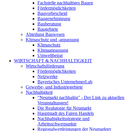
Fachstelle nachhaltiges Bauen
Fördermöglichkeiten
Bauvorbescheid
Baugenehmigung
Bauberatung
Baugebiete
Abteilung Bauwesen
Klimaschutz und -anpassung
Klimaschutz
Klimaanpassung
Umweltbeirat
WIRTSCHAFT & NACHHALTIGKEIT
Wirtschaftsförderung
Fördermöglichkeiten
Netzwerke
Bayerisches UnternehmerLab
Gewerbe- und Industriegebiete
Nachhaltigkeit
"Neumarkt nachhaltig" - Der Link zu aktuellen
Veranstaltungen!
Die Realutopie für Neumarkt
Hauptstadt des Fairen Handels
Nachhaltigkeitsstrategie und
Arbeitsschwerpunkte
Regionalwertleistungen der Neumarkter