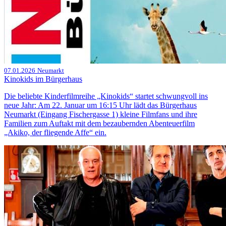
07.01.2026
Neumarkt
Kinokids im Bürgerhaus
Die beliebte Kinderfilmreihe „Kinokids“ startet schwungvoll ins
neue Jahr: Am 22. Januar um 16:15 Uhr lädt das Bürgerhaus
Neumarkt (Eingang Fischergasse 1) kleine Filmfans und ihre
Familien zum Auftakt mit dem bezaubernden Abenteuerfilm
„Akiko, der fliegende Affe“ ein.