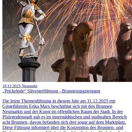
18.12.2025
Neumarkt
„Prickelnde“ Silvesterführung - Brunnenspaziergang
Die letzte Themenführung in diesem Jahr am 31.12.2025 mit
Gästeführerin Erika Marx beschäftigt sich mit den Brunnen
Neumarkts und der Kunst im öffentlichen Raum der Stadt. In der
Pfalzgrafenstadt gab es im innerstädtischen und stadtnahen Bereich
acht Brunnen, davon befanden sich drei sogar auf dem Marktplatz.
Diese Führung informiert über die Konzeption des Brunnen- und