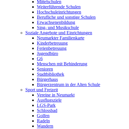
Mittelschulen
Weiterführende Schulen
Hochschuleinrichtungen
Berufliche und sonstige Schulen
Erwachsenenbildung
Sing- und Musikschule
Soziale Angebote und Einrichtungen
Neumarkter Familienkarte
Kinderbetreuung
Ferienbetreuung
Jugendbüro
G6
Menschen mit Behinderung
Senioren
Stadtbibliothek
Bürgerhaus
Bürgerzentrum in der Alten Schule
Sport und Freizeit
Vereine in Neumarkt
Ausflugsziele
LGS-Park
Schlossbad
Golfen
Radeln
Wandern