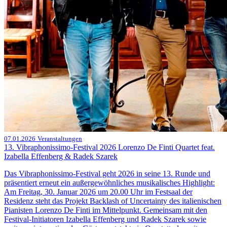
07.01.2026
Veranstaltungen
13. Vibraphonissimo-Festival 2026 Lorenzo De Finti Quartet feat.
Izabella Effenberg & Radek Szarek
Das Vibraphonissimo-Festival geht 2026 in seine 13. Runde und
präsentiert erneut ein außergewöhnliches musikalisches Highlight:
Am Freitag, 30. Januar 2026 um 20.00 Uhr im Festsaal der
Residenz steht das Projekt Backlash of Uncertainty des italienischen
Pianisten Lorenzo De Finti im Mittelpunkt. Gemeinsam mit den
Festival-Initiatoren Izabella Effenberg und Radek Szarek sowie