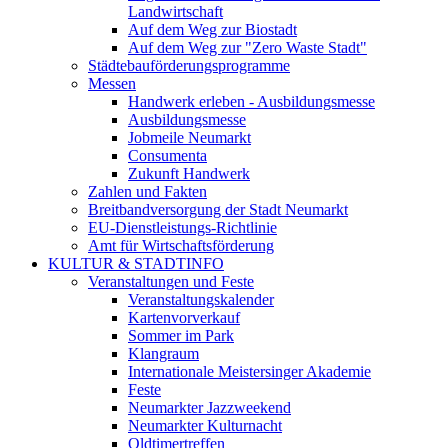
Landwirtschaft
Auf dem Weg zur Biostadt
Auf dem Weg zur "Zero Waste Stadt"
Städtebauförderungsprogramme
Messen
Handwerk erleben - Ausbildungsmesse
Ausbildungsmesse
Jobmeile Neumarkt
Consumenta
Zukunft Handwerk
Zahlen und Fakten
Breitbandversorgung der Stadt Neumarkt
EU-Dienstleistungs-Richtlinie
Amt für Wirtschaftsförderung
KULTUR & STADTINFO
Veranstaltungen und Feste
Veranstaltungskalender
Kartenvorverkauf
Sommer im Park
Klangraum
Internationale Meistersinger Akademie
Feste
Neumarkter Jazzweekend
Neumarkter Kulturnacht
Oldtimertreffen