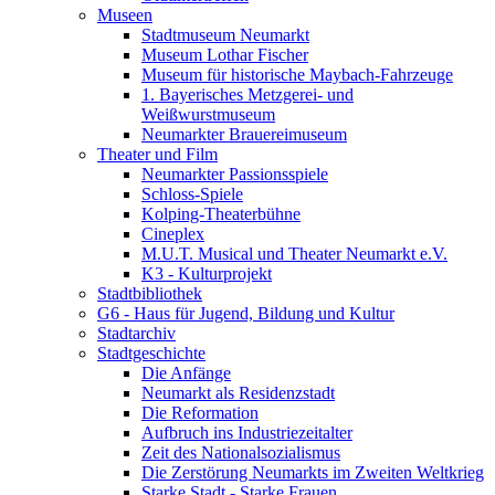
Museen
Stadtmuseum Neumarkt
Museum Lothar Fischer
Museum für historische Maybach-Fahrzeuge
1. Bayerisches Metzgerei- und
Weißwurstmuseum
Neumarkter Brauereimuseum
Theater und Film
Neumarkter Passionsspiele
Schloss-Spiele
Kolping-Theaterbühne
Cineplex
M.U.T. Musical und Theater Neumarkt e.V.
K3 - Kulturprojekt
Stadtbibliothek
G6 - Haus für Jugend, Bildung und Kultur
Stadtarchiv
Stadtgeschichte
Die Anfänge
Neumarkt als Residenzstadt
Die Reformation
Aufbruch ins Industriezeitalter
Zeit des Nationalsozialismus
Die Zerstörung Neumarkts im Zweiten Weltkrieg
Starke Stadt - Starke Frauen