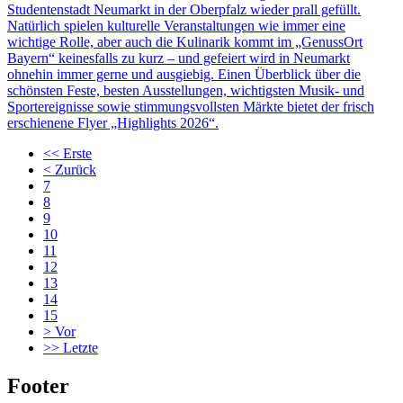
Studentenstadt Neumarkt in der Oberpfalz wieder prall gefüllt.
Natürlich spielen kulturelle Veranstaltungen wie immer eine
wichtige Rolle, aber auch die Kulinarik kommt im „GenussOrt
Bayern“ keinesfalls zu kurz – und gefeiert wird in Neumarkt
ohnehin immer gerne und ausgiebig. Einen Überblick über die
schönsten Feste, besten Ausstellungen, wichtigsten Musik- und
Sportereignisse sowie stimmungsvollsten Märkte bietet der frisch
erschienene Flyer „Highlights 2026“.
<<
Erste
<
Zurück
7
8
9
10
11
12
13
14
15
>
Vor
>>
Letzte
Footer