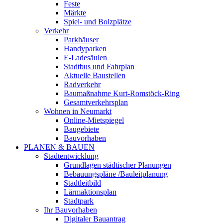
Feste
Märkte
Spiel- und Bolzplätze
Verkehr
Parkhäuser
Handyparken
E-Ladesäulen
Stadtbus und Fahrplan
Aktuelle Baustellen
Radverkehr
Baumaßnahme Kurt-Romstöck-Ring
Gesamtverkehrsplan
Wohnen in Neumarkt
Online-Mietspiegel
Baugebiete
Bauvorhaben
PLANEN & BAUEN
Stadtentwicklung
Grundlagen städtischer Planungen
Bebauungspläne /Bauleitplanung
Stadtleitbild
Lärmaktionsplan
Stadtpark
Ihr Bauvorhaben
Digitaler Bauantrag