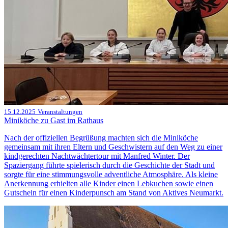
15.12.2025
Veranstaltungen
Miniköche zu Gast im Rathaus
Nach der offiziellen Begrüßung machten sich die Miniköche
gemeinsam mit ihren Eltern und Geschwistern auf den Weg zu einer
kindgerechten Nachtwächtertour mit Manfred Winter. Der
Spaziergang führte spielerisch durch die Geschichte der Stadt und
sorgte für eine stimmungsvolle adventliche Atmosphäre. Als kleine
Anerkennung erhielten alle Kinder einen Lebkuchen sowie einen
Gutschein für einen Kinderpunsch am Stand von Aktives Neumarkt.