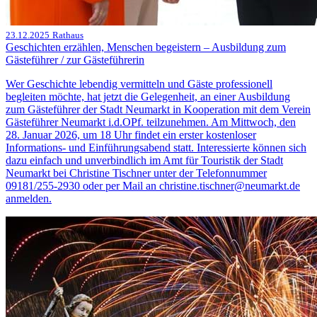
23.12.2025
Rathaus
Geschichten erzählen, Menschen begeistern – Ausbildung zum
Gästeführer / zur Gästeführerin
Wer Geschichte lebendig vermitteln und Gäste professionell
begleiten möchte, hat jetzt die Gelegenheit, an einer Ausbildung
zum Gästeführer der Stadt Neumarkt in Kooperation mit dem Verein
Gästeführer Neumarkt i.d.OPf. teilzunehmen. Am Mittwoch, den
28. Januar 2026, um 18 Uhr findet ein erster kostenloser
Informations- und Einführungsabend statt. Interessierte können sich
dazu einfach und unverbindlich im Amt für Touristik der Stadt
Neumarkt bei Christine Tischner unter der Telefonnummer
09181/255-2930 oder per Mail an christine.tischner@neumarkt.de
anmelden.