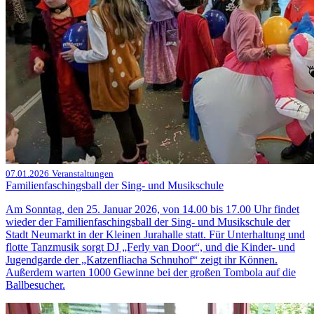
07.01.2026
Veranstaltungen
Familienfaschingsball der Sing- und Musikschule
Am Sonntag, den 25. Januar 2026, von 14.00 bis 17.00 Uhr findet
wieder der Familienfaschingsball der Sing- und Musikschule der
Stadt Neumarkt in der Kleinen Jurahalle statt. Für Unterhaltung und
flotte Tanzmusik sorgt DJ „Ferly van Door“, und die Kinder- und
Jugendgarde der „Katzenfliacha Schnuhof“ zeigt ihr Können.
Außerdem warten 1000 Gewinne bei der großen Tombola auf die
Ballbesucher.