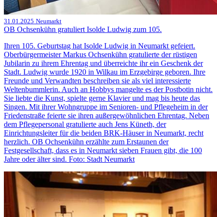
31.01.2025
Neumarkt
OB Ochsenkühn gratuliert Isolde Ludwig zum 105.
Ihren 105. Geburtstag hat Isolde Ludwig in Neumarkt gefeiert.
Oberbürgermeister Markus Ochsenkühn gratulierte der rüstigen
Jubilarin zu ihrem Ehrentag und überreichte ihr ein Geschenk der
Stadt. Ludwig wurde 1920 in Wilkau im Erzgebirge geboren. Ihre
Freunde und Verwandten beschreiben sie als viel interessierte
Weltenbummlerin. Auch an Hobbys mangelte es der Postbotin nicht.
Sie liebte die Kunst, spielte gerne Klavier und mag bis heute das
Singen. Mit ihrer Wohngruppe im Senioren- und Pflegeheim in der
Friedenstraße feierte sie ihren außergewöhnlichen Ehrentag. Neben
dem Pflegepersonal gratulierte auch Jens Küneth, der
Einrichtungsleiter für die beiden BRK-Häuser in Neumarkt, recht
herzlich. OB Ochsenkühn erzählte zum Erstaunen der
Festgesellschaft, dass es in Neumarkt sieben Frauen gibt, die 100
Jahre oder älter sind. Foto: Stadt Neumarkt