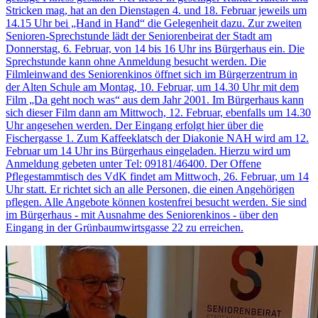
Stricken mag, hat an den Dienstagen 4. und 18. Februar jeweils um
14.15 Uhr bei „Hand in Hand“ die Gelegenheit dazu. Zur zweiten
Senioren-Sprechstunde lädt der Seniorenbeirat der Stadt am
Donnerstag, 6. Februar, von 14 bis 16 Uhr ins Bürgerhaus ein. Die
Sprechstunde kann ohne Anmeldung besucht werden. Die
Filmleinwand des Seniorenkinos öffnet sich im Bürgerzentrum in
der Alten Schule am Montag, 10. Februar, um 14.30 Uhr mit dem
Film „Da geht noch was“ aus dem Jahr 2001. Im Bürgerhaus kann
sich dieser Film dann am Mittwoch, 12. Februar, ebenfalls um 14.30
Uhr angesehen werden. Der Eingang erfolgt hier über die
Fischergasse 1. Zum Kaffeeklatsch der Diakonie NAH wird am 12.
Februar um 14 Uhr ins Bürgerhaus eingeladen. Hierzu wird um
Anmeldung gebeten unter Tel: 09181/46400. Der Offene
Pflegestammtisch des VdK findet am Mittwoch, 26. Februar, um 14
Uhr statt. Er richtet sich an alle Personen, die einen Angehörigen
pflegen. Alle Angebote können kostenfrei besucht werden. Sie sind
im Bürgerhaus - mit Ausnahme des Seniorenkinos - über den
Eingang in der Grünbaumwirtsgasse 22 zu erreichen.