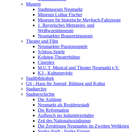
Museen
Stadtmuseum Neumarkt
Museum Lothar Fischer
Museum für historische Maybach-Fahrzeuge
1. Bayerisches Metzgerei- und
Weißwurstmuseum
Neumarkter Brauereimuseum
Theater und Film
Neumarkter Passionsspiele
Schloss-Spiele
Kolping-Theaterbühne
Cineplex
M.U.T. Musical und Theater Neumarkt e.V.
K3 - Kulturprojekt
Stadtbibliothek
G6 - Haus für Jugend, Bildung und Kultur
Stadtarchiv
Stadtgeschichte
Die Anfänge
Neumarkt als Residenzstadt
Die Reformation
Aufbruch ins Industriezeitalter
Zeit des Nationalsozialismus
Die Zerstörung Neumarkts im Zweiten Weltkrieg
Starke Stadt - Starke Frauen