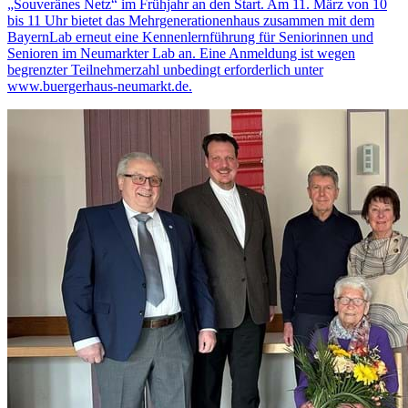
„Souveränes Netz“ im Frühjahr an den Start. Am 11. März von 10
bis 11 Uhr bietet das Mehrgenerationenhaus zusammen mit dem
BayernLab erneut eine Kennenlernführung für Seniorinnen und
Senioren im Neumarkter Lab an. Eine Anmeldung ist wegen
begrenzter Teilnehmerzahl unbedingt erforderlich unter
www.buergerhaus-neumarkt.de.