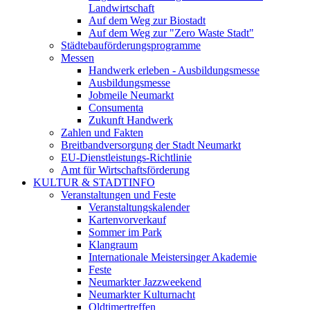
Landwirtschaft
Auf dem Weg zur Biostadt
Auf dem Weg zur "Zero Waste Stadt"
Städtebauförderungsprogramme
Messen
Handwerk erleben - Ausbildungsmesse
Ausbildungsmesse
Jobmeile Neumarkt
Consumenta
Zukunft Handwerk
Zahlen und Fakten
Breitbandversorgung der Stadt Neumarkt
EU-Dienstleistungs-Richtlinie
Amt für Wirtschaftsförderung
KULTUR & STADTINFO
Veranstaltungen und Feste
Veranstaltungskalender
Kartenvorverkauf
Sommer im Park
Klangraum
Internationale Meistersinger Akademie
Feste
Neumarkter Jazzweekend
Neumarkter Kulturnacht
Oldtimertreffen