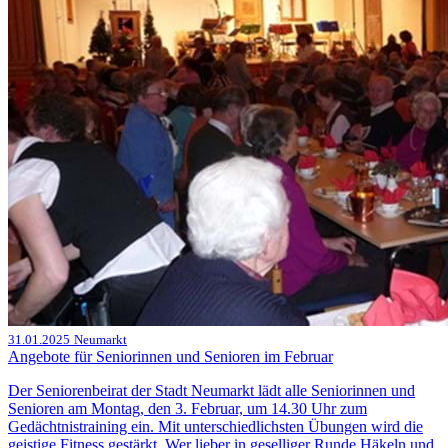
31.01.2025
Neumarkt
Angebote für Seniorinnen und Senioren im Februar
Der Seniorenbeirat der Stadt Neumarkt lädt alle Seniorinnen und
Senioren am Montag, den 3. Februar, um 14.30 Uhr zum
Gedächtnistraining ein. Mit unterschiedlichsten Übungen wird die
geistige Fitness gestärkt. Wer lieber in geselliger Runde Häkeln und