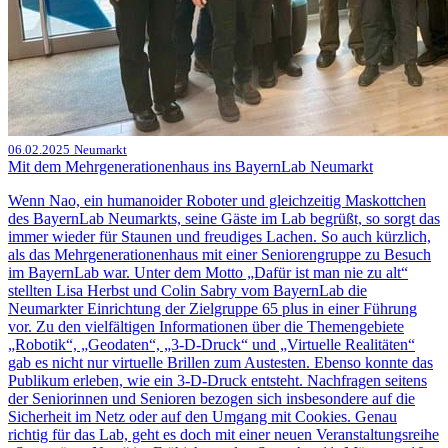
06.02.2025
Neumarkt
Mit dem Mehrgenerationenhaus ins BayernLab Neumarkt
Wenn Nao, ein humanoider Roboter und gleichzeitig Maskottchen
des BayernLab Neumarkts, seine Gäste im Lab begrüßt, so sorgt das
immer wieder für Staunen und freudiges Lachen. So auch kürzlich,
als das Mehrgenerationenhaus mit einer Seniorengruppe zu Besuch
im BayernLab war. Unter dem Motto „Dafür ist man nie zu alt“
stellten Lisa Herbst und Colin Sabry vom BayernLab die
Neumarkter Einrichtung der Zielgruppe 65 plus in einer Führung
vor. Zu den vielfältigen Informationen über die Themengebiete
„Robotik“, „Geodaten“, „3-D-Druck“ und „Virtuelle Realitäten“
gab es nicht nur virtuelle Brillen zum Austesten. Ebenso konnte das
Publikum erleben, wie ein 3-D-Druck entsteht. Nachfragen seitens
der Seniorinnen und Senioren bezogen sich insbesondere auf die
Sicherheit im Netz oder auf den Umgang mit Cookies. Genau
richtig für das Lab, geht es doch mit einer neuen Veranstaltungsreihe