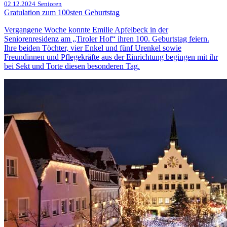
02.12.2024
Senioren
Gratulation zum 100sten Geburtstag
Vergangene Woche konnte Emilie Apfelbeck in der
Seniorenresidenz am „Tiroler Hof“ ihren 100. Geburtstag feiern.
Ihre beiden Töchter, vier Enkel und fünf Urenkel sowie
Freundinnen und Pflegekräfte aus der Einrichtung begingen mit ihr
bei Sekt und Torte diesen besonderen Tag.