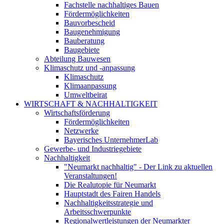
Fachstelle nachhaltiges Bauen
Fördermöglichkeiten
Bauvorbescheid
Baugenehmigung
Bauberatung
Baugebiete
Abteilung Bauwesen
Klimaschutz und -anpassung
Klimaschutz
Klimaanpassung
Umweltbeirat
WIRTSCHAFT & NACHHALTIGKEIT
Wirtschaftsförderung
Fördermöglichkeiten
Netzwerke
Bayerisches UnternehmerLab
Gewerbe- und Industriegebiete
Nachhaltigkeit
"Neumarkt nachhaltig" - Der Link zu aktuellen
Veranstaltungen!
Die Realutopie für Neumarkt
Hauptstadt des Fairen Handels
Nachhaltigkeitsstrategie und
Arbeitsschwerpunkte
Regionalwertleistungen der Neumarkter