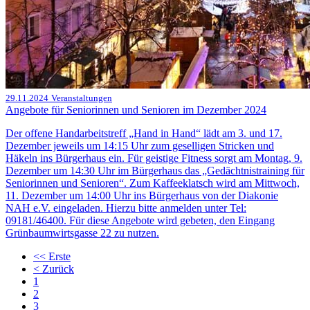
29.11.2024
Veranstaltungen
Angebote für Seniorinnen und Senioren im Dezember 2024
Der offene Handarbeitstreff „Hand in Hand“ lädt am 3. und 17.
Dezember jeweils um 14:15 Uhr zum geselligen Stricken und
Häkeln ins Bürgerhaus ein. Für geistige Fitness sorgt am Montag, 9.
Dezember um 14:30 Uhr im Bürgerhaus das „Gedächtnistraining für
Seniorinnen und Senioren“. Zum Kaffeeklatsch wird am Mittwoch,
11. Dezember um 14:00 Uhr ins Bürgerhaus von der Diakonie
NAH e.V. eingeladen. Hierzu bitte anmelden unter Tel:
09181/46400. Für diese Angebote wird gebeten, den Eingang
Grünbaumwirtsgasse 22 zu nutzen.
<<
Erste
<
Zurück
1
2
3