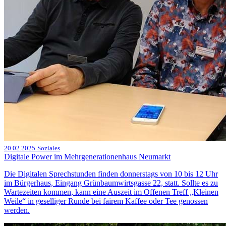
20.02.2025
Soziales
Digitale Power im Mehrgenerationenhaus Neumarkt
Die Digitalen Sprechstunden finden donnerstags von 10 bis 12 Uhr
im Bürgerhaus, Eingang Grünbaumwirtsgasse 22, statt. Sollte es zu
Wartezeiten kommen, kann eine Auszeit im Offenen Treff „Kleinen
Weile“ in geselliger Runde bei fairem Kaffee oder Tee genossen
werden.