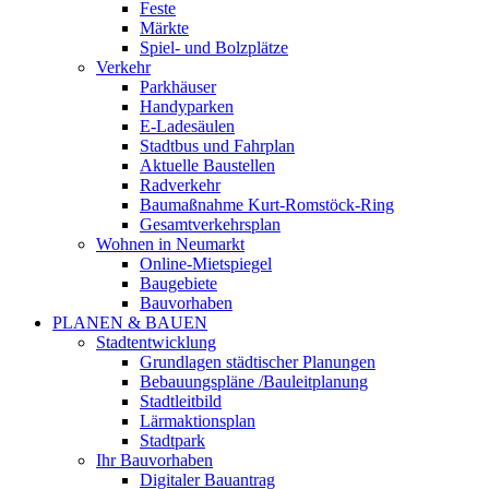
Feste
Märkte
Spiel- und Bolzplätze
Verkehr
Parkhäuser
Handyparken
E-Ladesäulen
Stadtbus und Fahrplan
Aktuelle Baustellen
Radverkehr
Baumaßnahme Kurt-Romstöck-Ring
Gesamtverkehrsplan
Wohnen in Neumarkt
Online-Mietspiegel
Baugebiete
Bauvorhaben
PLANEN & BAUEN
Stadtentwicklung
Grundlagen städtischer Planungen
Bebauungspläne /Bauleitplanung
Stadtleitbild
Lärmaktionsplan
Stadtpark
Ihr Bauvorhaben
Digitaler Bauantrag