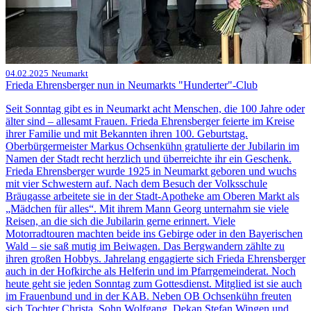
04.02.2025
Neumarkt
Frieda Ehrensberger nun in Neumarkts "Hunderter"-Club
Seit Sonntag gibt es in Neumarkt acht Menschen, die 100 Jahre oder
älter sind – allesamt Frauen. Frieda Ehrensberger feierte im Kreise
ihrer Familie und mit Bekannten ihren 100. Geburtstag.
Oberbürgermeister Markus Ochsenkühn gratulierte der Jubilarin im
Namen der Stadt recht herzlich und überreichte ihr ein Geschenk.
Frieda Ehrensberger wurde 1925 in Neumarkt geboren und wuchs
mit vier Schwestern auf. Nach dem Besuch der Volksschule
Bräugasse arbeitete sie in der Stadt-Apotheke am Oberen Markt als
„Mädchen für alles“. Mit ihrem Mann Georg unternahm sie viele
Reisen, an die sich die Jubilarin gerne erinnert. Viele
Motorradtouren machten beide ins Gebirge oder in den Bayerischen
Wald – sie saß mutig im Beiwagen. Das Bergwandern zählte zu
ihren großen Hobbys. Jahrelang engagierte sich Frieda Ehrensberger
auch in der Hofkirche als Helferin und im Pfarrgemeinderat. Noch
heute geht sie jeden Sonntag zum Gottesdienst. Mitglied ist sie auch
im Frauenbund und in der KAB. Neben OB Ochsenkühn freuten
sich Tochter Christa, Sohn Wolfgang, Dekan Stefan Wingen und