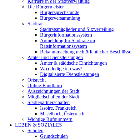
Karriere in der Stadtverwaltung
Die Bürgermeister
Bürgersprechstunde
Bürgerversammlung
Stadtrat
Stadtratsmitglieder und Sitzverteilung
Bürgerinformationssystem
Anmeldung für Stadträte im
Ratsinformationssystem
Bekanntmachung nichtöffentlicher Beschlüsse
Ämter und Dienstleistungen
Ämter & städtische Einrichtungen
Wo erledige ich was?
Digitalisierte Dienstleistungen
Ortsrecht
Online-Fundbüro
Auszeichnungen der Stadt
Mitgliedschaften der Stadt
Städtepartnerschaften
Issoire, Frankreich
Mistelbach, Österreich
Wichtige Rufnummern
LEBEN & SOZIALES
Schulen
Grundschulen