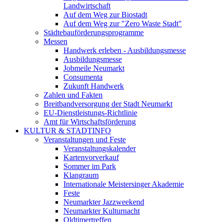
Landwirtschaft
Auf dem Weg zur Biostadt
Auf dem Weg zur "Zero Waste Stadt"
Städtebauförderungsprogramme
Messen
Handwerk erleben - Ausbildungsmesse
Ausbildungsmesse
Jobmeile Neumarkt
Consumenta
Zukunft Handwerk
Zahlen und Fakten
Breitbandversorgung der Stadt Neumarkt
EU-Dienstleistungs-Richtlinie
Amt für Wirtschaftsförderung
KULTUR & STADTINFO
Veranstaltungen und Feste
Veranstaltungskalender
Kartenvorverkauf
Sommer im Park
Klangraum
Internationale Meistersinger Akademie
Feste
Neumarkter Jazzweekend
Neumarkter Kulturnacht
Oldtimertreffen