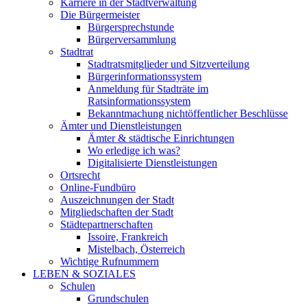
Karriere in der Stadtverwaltung
Die Bürgermeister
Bürgersprechstunde
Bürgerversammlung
Stadtrat
Stadtratsmitglieder und Sitzverteilung
Bürgerinformationssystem
Anmeldung für Stadträte im
Ratsinformationssystem
Bekanntmachung nichtöffentlicher Beschlüsse
Ämter und Dienstleistungen
Ämter & städtische Einrichtungen
Wo erledige ich was?
Digitalisierte Dienstleistungen
Ortsrecht
Online-Fundbüro
Auszeichnungen der Stadt
Mitgliedschaften der Stadt
Städtepartnerschaften
Issoire, Frankreich
Mistelbach, Österreich
Wichtige Rufnummern
LEBEN & SOZIALES
Schulen
Grundschulen