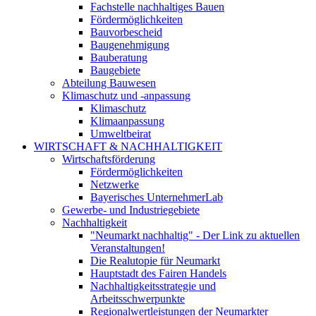
Fachstelle nachhaltiges Bauen
Fördermöglichkeiten
Bauvorbescheid
Baugenehmigung
Bauberatung
Baugebiete
Abteilung Bauwesen
Klimaschutz und -anpassung
Klimaschutz
Klimaanpassung
Umweltbeirat
WIRTSCHAFT & NACHHALTIGKEIT
Wirtschaftsförderung
Fördermöglichkeiten
Netzwerke
Bayerisches UnternehmerLab
Gewerbe- und Industriegebiete
Nachhaltigkeit
"Neumarkt nachhaltig" - Der Link zu aktuellen
Veranstaltungen!
Die Realutopie für Neumarkt
Hauptstadt des Fairen Handels
Nachhaltigkeitsstrategie und
Arbeitsschwerpunkte
Regionalwertleistungen der Neumarkter