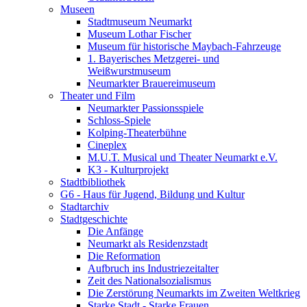
Museen
Stadtmuseum Neumarkt
Museum Lothar Fischer
Museum für historische Maybach-Fahrzeuge
1. Bayerisches Metzgerei- und
Weißwurstmuseum
Neumarkter Brauereimuseum
Theater und Film
Neumarkter Passionsspiele
Schloss-Spiele
Kolping-Theaterbühne
Cineplex
M.U.T. Musical und Theater Neumarkt e.V.
K3 - Kulturprojekt
Stadtbibliothek
G6 - Haus für Jugend, Bildung und Kultur
Stadtarchiv
Stadtgeschichte
Die Anfänge
Neumarkt als Residenzstadt
Die Reformation
Aufbruch ins Industriezeitalter
Zeit des Nationalsozialismus
Die Zerstörung Neumarkts im Zweiten Weltkrieg
Starke Stadt - Starke Frauen