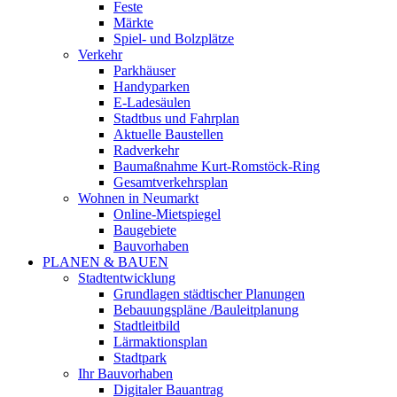
Feste
Märkte
Spiel- und Bolzplätze
Verkehr
Parkhäuser
Handyparken
E-Ladesäulen
Stadtbus und Fahrplan
Aktuelle Baustellen
Radverkehr
Baumaßnahme Kurt-Romstöck-Ring
Gesamtverkehrsplan
Wohnen in Neumarkt
Online-Mietspiegel
Baugebiete
Bauvorhaben
PLANEN & BAUEN
Stadtentwicklung
Grundlagen städtischer Planungen
Bebauungspläne /Bauleitplanung
Stadtleitbild
Lärmaktionsplan
Stadtpark
Ihr Bauvorhaben
Digitaler Bauantrag