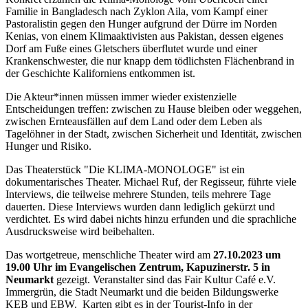
Familie in Bangladesch nach Zyklon Aila, vom Kampf einer
Pastoralistin gegen den Hunger aufgrund der Dürre im Norden
Kenias, von einem Klimaaktivisten aus Pakistan, dessen eigenes
Dorf am Fuße eines Gletschers überflutet wurde und einer
Krankenschwester, die nur knapp dem tödlichsten Flächenbrand in
der Geschichte Kaliforniens entkommen ist.
Die Akteur*innen müssen immer wieder existenzielle
Entscheidungen treffen: zwischen zu Hause bleiben oder weggehen,
zwischen Ernteausfällen auf dem Land oder dem Leben als
Tagelöhner in der Stadt, zwischen Sicherheit und Identität, zwischen
Hunger und Risiko.
Das Theaterstück "Die KLIMA-MONOLOGE" ist ein
dokumentarisches Theater. Michael Ruf, der Regisseur, führte viele
Interviews, die teilweise mehrere Stunden, teils mehrere Tage
dauerten. Diese Interviews wurden dann lediglich gekürzt und
verdichtet. Es wird dabei nichts hinzu erfunden und die sprachliche
Ausdrucksweise wird beibehalten.
Das wortgetreue, menschliche Theater wird am
27.10.2023 um
19.00 Uhr im Evangelischen Zentrum, Kapuzinerstr. 5 in
Neumarkt
gezeigt. Veranstalter sind das Fair Kultur Café e.V.
Immergrün, die Stadt Neumarkt und die beiden Bildungswerke
KEB und EBW. Karten gibt es in der Tourist-Info in der