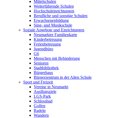
Mittelschulen
Weiterführende Schulen
Hochschuleinrichtungen
Berufliche und sonstige Schulen
Erwachsenenbildung
Sing- und Musikschule
Soziale Angebote und Einrichtungen
Neumarkter Familienkarte
Kinderbetreuung
Ferienbetreuung
Jugendbüro
G6
Menschen mit Behinderung
Senioren
Stadtbibliothek
Bürgerhaus
Bürgerzentrum in der Alten Schule
Sport und Freizeit
Vereine in Neumarkt
Ausflugsziele
LGS-Park
Schlossbad
Golfen
Radeln
Wandern