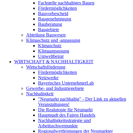
Fachstelle nachhaltiges Bauen
Fördermöglichkeiten
Bauvorbescheid
Baugenehmigung
Bauberatung
Baugebiete
Abteilung Bauwesen
Klimaschutz und -anpassung
Klimaschutz
Klimaanpassung
Umweltbeirat
WIRTSCHAFT & NACHHALTIGKEIT
Wirtschaftsförderung
Fördermöglichkeiten
Netzwerke
Bayerisches UnternehmerLab
Gewerbe- und Industriegebiete
Nachhaltigkeit
"Neumarkt nachhaltig" - Der Link zu aktuellen
Veranstaltungen!
Die Realutopie für Neumarkt
Hauptstadt des Fairen Handels
Nachhaltigkeitsstrategie und
Arbeitsschwerpunkte
Regionalwertleistungen der Neumarkter