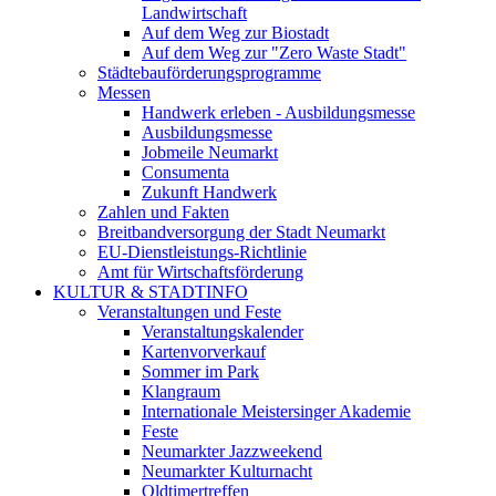
Landwirtschaft
Auf dem Weg zur Biostadt
Auf dem Weg zur "Zero Waste Stadt"
Städtebauförderungsprogramme
Messen
Handwerk erleben - Ausbildungsmesse
Ausbildungsmesse
Jobmeile Neumarkt
Consumenta
Zukunft Handwerk
Zahlen und Fakten
Breitbandversorgung der Stadt Neumarkt
EU-Dienstleistungs-Richtlinie
Amt für Wirtschaftsförderung
KULTUR & STADTINFO
Veranstaltungen und Feste
Veranstaltungskalender
Kartenvorverkauf
Sommer im Park
Klangraum
Internationale Meistersinger Akademie
Feste
Neumarkter Jazzweekend
Neumarkter Kulturnacht
Oldtimertreffen