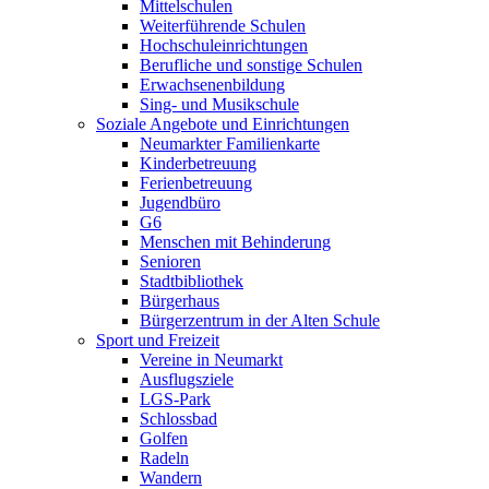
Mittelschulen
Weiterführende Schulen
Hochschuleinrichtungen
Berufliche und sonstige Schulen
Erwachsenenbildung
Sing- und Musikschule
Soziale Angebote und Einrichtungen
Neumarkter Familienkarte
Kinderbetreuung
Ferienbetreuung
Jugendbüro
G6
Menschen mit Behinderung
Senioren
Stadtbibliothek
Bürgerhaus
Bürgerzentrum in der Alten Schule
Sport und Freizeit
Vereine in Neumarkt
Ausflugsziele
LGS-Park
Schlossbad
Golfen
Radeln
Wandern