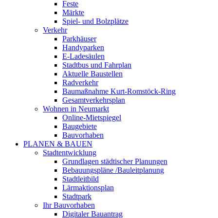
Feste
Märkte
Spiel- und Bolzplätze
Verkehr
Parkhäuser
Handyparken
E-Ladesäulen
Stadtbus und Fahrplan
Aktuelle Baustellen
Radverkehr
Baumaßnahme Kurt-Romstöck-Ring
Gesamtverkehrsplan
Wohnen in Neumarkt
Online-Mietspiegel
Baugebiete
Bauvorhaben
PLANEN & BAUEN
Stadtentwicklung
Grundlagen städtischer Planungen
Bebauungspläne /Bauleitplanung
Stadtleitbild
Lärmaktionsplan
Stadtpark
Ihr Bauvorhaben
Digitaler Bauantrag