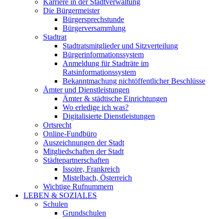
Karriere in der Stadtverwaltung
Die Bürgermeister
Bürgersprechstunde
Bürgerversammlung
Stadtrat
Stadtratsmitglieder und Sitzverteilung
Bürgerinformationssystem
Anmeldung für Stadträte im
Ratsinformationssystem
Bekanntmachung nichtöffentlicher Beschlüsse
Ämter und Dienstleistungen
Ämter & städtische Einrichtungen
Wo erledige ich was?
Digitalisierte Dienstleistungen
Ortsrecht
Online-Fundbüro
Auszeichnungen der Stadt
Mitgliedschaften der Stadt
Städtepartnerschaften
Issoire, Frankreich
Mistelbach, Österreich
Wichtige Rufnummern
LEBEN & SOZIALES
Schulen
Grundschulen