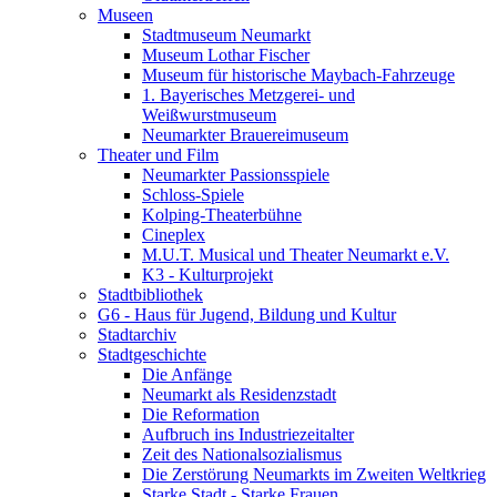
Museen
Stadtmuseum Neumarkt
Museum Lothar Fischer
Museum für historische Maybach-Fahrzeuge
1. Bayerisches Metzgerei- und
Weißwurstmuseum
Neumarkter Brauereimuseum
Theater und Film
Neumarkter Passionsspiele
Schloss-Spiele
Kolping-Theaterbühne
Cineplex
M.U.T. Musical und Theater Neumarkt e.V.
K3 - Kulturprojekt
Stadtbibliothek
G6 - Haus für Jugend, Bildung und Kultur
Stadtarchiv
Stadtgeschichte
Die Anfänge
Neumarkt als Residenzstadt
Die Reformation
Aufbruch ins Industriezeitalter
Zeit des Nationalsozialismus
Die Zerstörung Neumarkts im Zweiten Weltkrieg
Starke Stadt - Starke Frauen