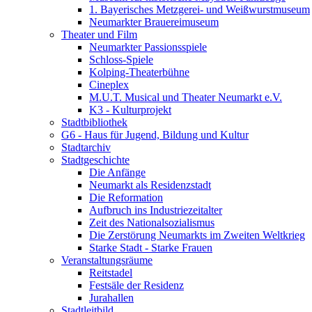
1. Bayerisches Metzgerei- und Weißwurstmuseum
Neumarkter Brauereimuseum
Theater und Film
Neumarkter Passionsspiele
Schloss-Spiele
Kolping-Theaterbühne
Cineplex
M.U.T. Musical und Theater Neumarkt e.V.
K3 - Kulturprojekt
Stadtbibliothek
G6 - Haus für Jugend, Bildung und Kultur
Stadtarchiv
Stadtgeschichte
Die Anfänge
Neumarkt als Residenzstadt
Die Reformation
Aufbruch ins Industriezeitalter
Zeit des Nationalsozialismus
Die Zerstörung Neumarkts im Zweiten Weltkrieg
Starke Stadt - Starke Frauen
Veranstaltungsräume
Reitstadel
Festsäle der Residenz
Jurahallen
Stadtleitbild