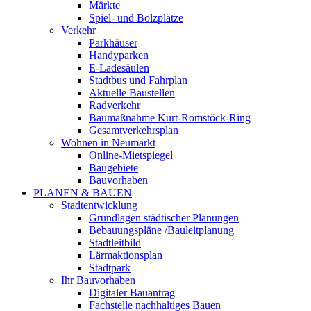
Märkte
Spiel- und Bolzplätze
Verkehr
Parkhäuser
Handyparken
E-Ladesäulen
Stadtbus und Fahrplan
Aktuelle Baustellen
Radverkehr
Baumaßnahme Kurt-Romstöck-Ring
Gesamtverkehrsplan
Wohnen in Neumarkt
Online-Mietspiegel
Baugebiete
Bauvorhaben
PLANEN & BAUEN
Stadtentwicklung
Grundlagen städtischer Planungen
Bebauungspläne /Bauleitplanung
Stadtleitbild
Lärmaktionsplan
Stadtpark
Ihr Bauvorhaben
Digitaler Bauantrag
Fachstelle nachhaltiges Bauen