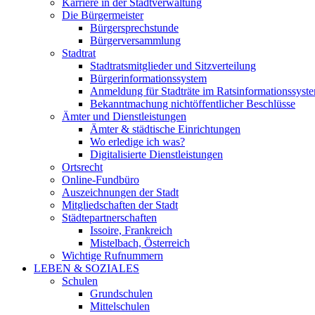
Karriere in der Stadtverwaltung
Die Bürgermeister
Bürgersprechstunde
Bürgerversammlung
Stadtrat
Stadtratsmitglieder und Sitzverteilung
Bürgerinformationssystem
Anmeldung für Stadträte im Ratsinformationssyst
Bekanntmachung nichtöffentlicher Beschlüsse
Ämter und Dienstleistungen
Ämter & städtische Einrichtungen
Wo erledige ich was?
Digitalisierte Dienstleistungen
Ortsrecht
Online-Fundbüro
Auszeichnungen der Stadt
Mitgliedschaften der Stadt
Städtepartnerschaften
Issoire, Frankreich
Mistelbach, Österreich
Wichtige Rufnummern
LEBEN & SOZIALES
Schulen
Grundschulen
Mittelschulen