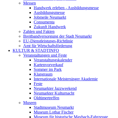
Messen
Handwerk erleben - Ausbildungsmesse
Ausbildungsmesse
Jobmeile Neumarkt
Consumenta
Zukunft Handwerk
Zahlen und Fakten
Breitbandversorgung der Stadt Neumarkt
EU-Dienstleistungs-Richtlinie
Amt für Wirtschaftsförderung
KULTUR & STADTINFO
Veranstaltungen und Feste
Veranstaltungskalender
Kartenvorverkauf
Sommer im Park
Klangraum
Internationale Meistersinger Akademie
Feste
Neumarkter Jazzweekend
Neumarkter Kulturnacht
Oldtimertreffen
Museen
Stadtmuseum Neumarkt
Museum Lothar Fischer
Museum für historische Maybach-Fahrzeuge