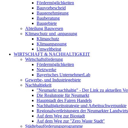
Fördermöglichkeiten
Bauvorbescheid
Baugenehmigung
Bauberatung
Baugebiete
Abteilung Bauwesen
Klimaschutz und -anpassung
Klimaschutz
Klimaanpassung
Umweltbeirat
WIRTSCHAFT & NACHHALTIGKEIT
Wirtschaftsförderung
Fördermöglichkeiten
Netzwerke
Bayerisches UnternehmerLab
Gewerbe- und Industriegebiete
Nachhaltigkeit
"Neumarkt nachhaltig" - Der Link zu aktuellen Ve
Die Realutopie für Neumarkt
Hauptstadt des Fairen Handels
Nachhaltigkeitsstrategie und Arbeitsschwerpunkte
Regionalwertleistungen der Neumarkter Landwirts
Auf dem Weg zur Biostadt
Auf dem Weg zur "Zero Waste Stadt"
Städtebauförderungsprogramme