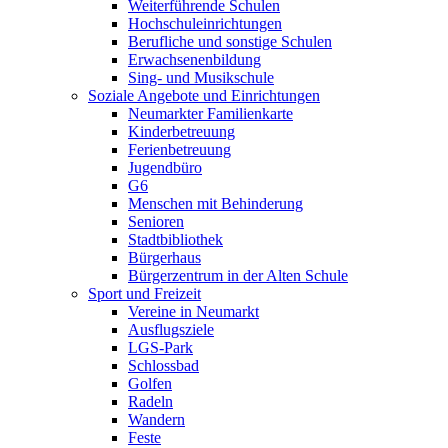
Weiterführende Schulen
Hochschuleinrichtungen
Berufliche und sonstige Schulen
Erwachsenenbildung
Sing- und Musikschule
Soziale Angebote und Einrichtungen
Neumarkter Familienkarte
Kinderbetreuung
Ferienbetreuung
Jugendbüro
G6
Menschen mit Behinderung
Senioren
Stadtbibliothek
Bürgerhaus
Bürgerzentrum in der Alten Schule
Sport und Freizeit
Vereine in Neumarkt
Ausflugsziele
LGS-Park
Schlossbad
Golfen
Radeln
Wandern
Feste