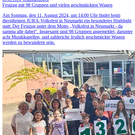
Festzug mit 98 Gruppen und vielen geschmückten Wagen
Am Sonntag, den 11. August 2024, um 14:00 Uhr findet beim
diesjährigen JURA-Volksfest in Neumarkt ein besonderes Highlight
statt: Der Festzug unter dem Motto „Volksfest in Neumarkt - da
samma alle dabei“. Insgesamt sind 98 Gruppen angemeldet, darunter
acht Musikkapellen, und zahlreiche festlich geschmückte Wagen
werden zu bewundern sein.