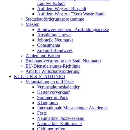
Landwirtschaft
Auf dem Weg zur Biostadt
Auf dem Weg zur "Zero Waste Stadt"
Städtebauförderungsprogramme
Messen
Handwerk erleben - Ausbildungsmesse
Ausbildungsmesse
Jobmeile Neumarkt
Consumenta
Zukunft Handwerk
Zahlen und Fakten
Breitbandversorgung der Stadt Neumarkt
EU-Dienstleistungs-Richtlinie
Amt für Wirtschaftsförderung
KULTUR & STADTINFO
Veranstaltungen und Feste
Veranstaltungskalender
Kartenvorverkauf
Sommer im Park
Klangraum
Internationale Meistersinger Akademie
Feste
Neumarkter Jazzweekend
Neumarkter Kulturnacht
Oldtimertreffen