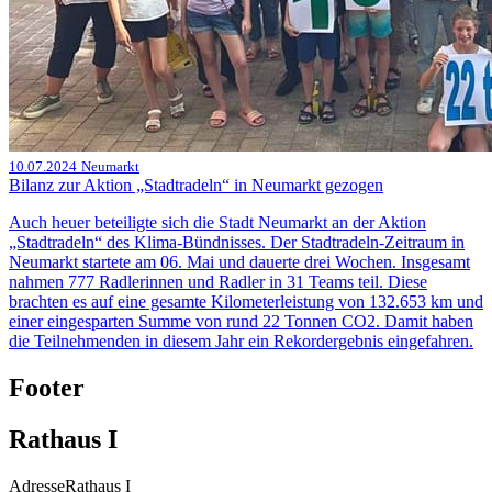
10.07.2024
Neumarkt
Bilanz zur Aktion „Stadtradeln“ in Neumarkt gezogen
Auch heuer beteiligte sich die Stadt Neumarkt an der Aktion
„Stadtradeln“ des Klima-Bündnisses. Der Stadtradeln-Zeitraum in
Neumarkt startete am 06. Mai und dauerte drei Wochen. Insgesamt
nahmen 777 Radlerinnen und Radler in 31 Teams teil. Diese
brachten es auf eine gesamte Kilometerleistung von 132.653 km und
einer eingesparten Summe von rund 22 Tonnen CO2. Damit haben
die Teilnehmenden in diesem Jahr ein Rekordergebnis eingefahren.
Footer
Rathaus I
Adresse
Rathaus I