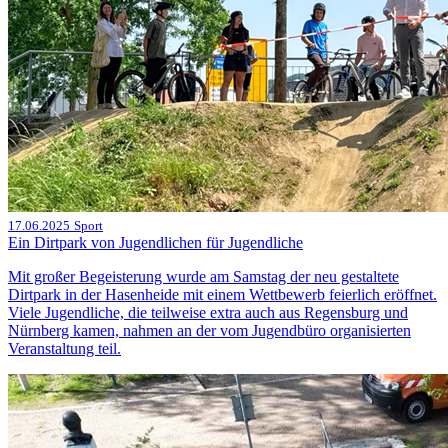
17.06.2025
Sport
Ein Dirtpark von Jugendlichen für Jugendliche
Mit großer Begeisterung wurde am Samstag der neu gestaltete
Dirtpark in der Hasenheide mit einem Wettbewerb feierlich eröffnet.
Viele Jugendliche, die teilweise extra auch aus Regensburg und
Nürnberg kamen, nahmen an der vom Jugendbüro organisierten
Veranstaltung teil.