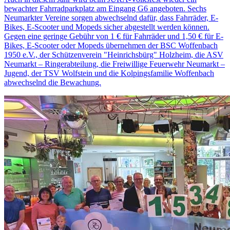
bewachter Fahrradparkplatz am Eingang G6 angeboten. Sechs
Neumarkter Vereine sorgen abwechselnd dafür, dass Fahrräder, E-
Bikes, E-Scooter und Mopeds sicher abgestellt werden können.
Gegen eine geringe Gebühr von 1 € für Fahrräder und 1,50 € für E-
Bikes, E-Scooter oder Mopeds übernehmen der BSC Woffenbach
1950 e.V., der Schützenverein "Heinrichsbürg" Holzheim, die ASV
Neumarkt – Ringerabteilung, die Freiwillige Feuerwehr Neumarkt –
Jugend, der TSV Wolfstein und die Kolpingsfamilie Woffenbach
abwechselnd die Bewachung.