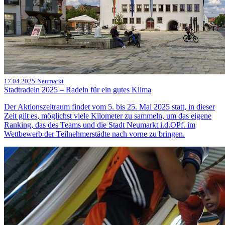
17.04.2025
Neumarkt
Stadtradeln 2025 – Radeln für ein gutes Klima
Der Aktionszeitraum findet vom 5. bis 25. Mai 2025 statt, in dieser
Zeit gilt es, möglichst viele Kilometer zu sammeln, um das eigene
Ranking, das des Teams und die Stadt Neumarkt i.d.OPf. im
Wettbewerb der Teilnehmerstädte nach vorne zu bringen.