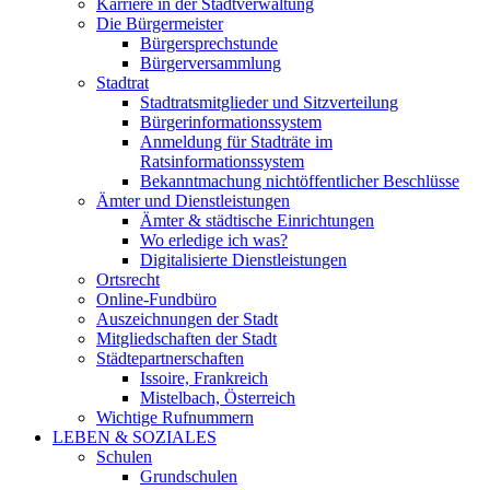
Karriere in der Stadtverwaltung
Die Bürgermeister
Bürgersprechstunde
Bürgerversammlung
Stadtrat
Stadtratsmitglieder und Sitzverteilung
Bürgerinformationssystem
Anmeldung für Stadträte im
Ratsinformationssystem
Bekanntmachung nichtöffentlicher Beschlüsse
Ämter und Dienstleistungen
Ämter & städtische Einrichtungen
Wo erledige ich was?
Digitalisierte Dienstleistungen
Ortsrecht
Online-Fundbüro
Auszeichnungen der Stadt
Mitgliedschaften der Stadt
Städtepartnerschaften
Issoire, Frankreich
Mistelbach, Österreich
Wichtige Rufnummern
LEBEN & SOZIALES
Schulen
Grundschulen