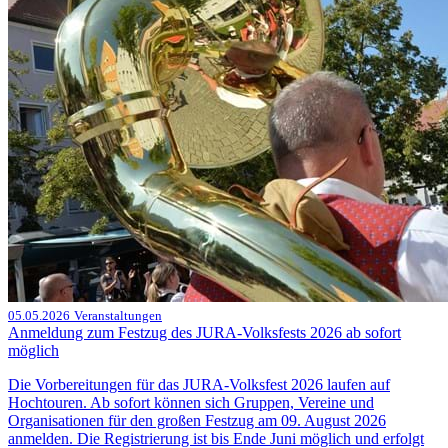
05.05.2026
Veranstaltungen
Anmeldung zum Festzug des JURA-Volksfests 2026 ab sofort
möglich
Die Vorbereitungen für das JURA-Volksfest 2026 laufen auf
Hochtouren. Ab sofort können sich Gruppen, Vereine und
Organisationen für den großen Festzug am 09. August 2026
anmelden. Die Registrierung ist bis Ende Juni möglich und erfolgt