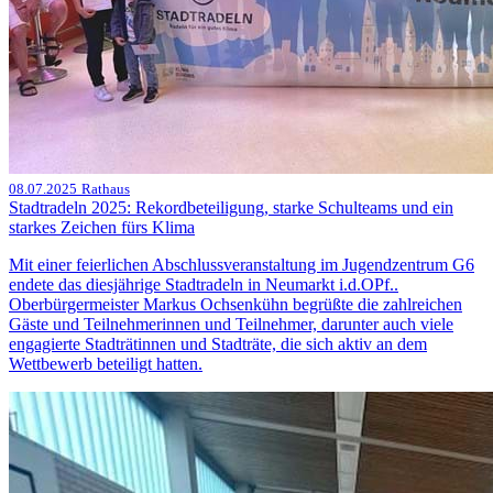
08.07.2025
Rathaus
Stadtradeln 2025: Rekordbeteiligung, starke Schulteams und ein
starkes Zeichen fürs Klima
Mit einer feierlichen Abschlussveranstaltung im Jugendzentrum G6
endete das diesjährige Stadtradeln in Neumarkt i.d.OPf..
Oberbürgermeister Markus Ochsenkühn begrüßte die zahlreichen
Gäste und Teilnehmerinnen und Teilnehmer, darunter auch viele
engagierte Stadträtinnen und Stadträte, die sich aktiv an dem
Wettbewerb beteiligt hatten.