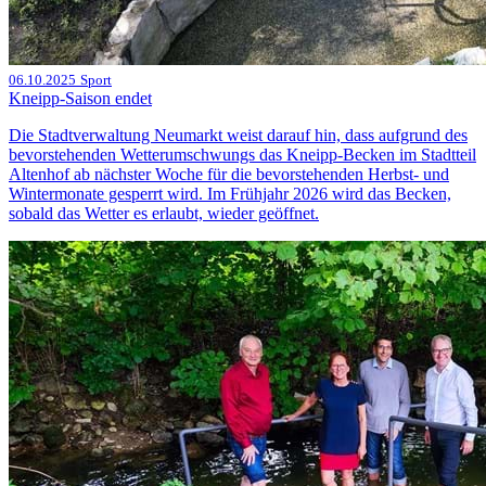
06.10.2025
Sport
Kneipp-Saison endet
Die Stadtverwaltung Neumarkt weist darauf hin, dass aufgrund des
bevorstehenden Wetterumschwungs das Kneipp-Becken im Stadtteil
Altenhof ab nächster Woche für die bevorstehenden Herbst- und
Wintermonate gesperrt wird. Im Frühjahr 2026 wird das Becken,
sobald das Wetter es erlaubt, wieder geöffnet.