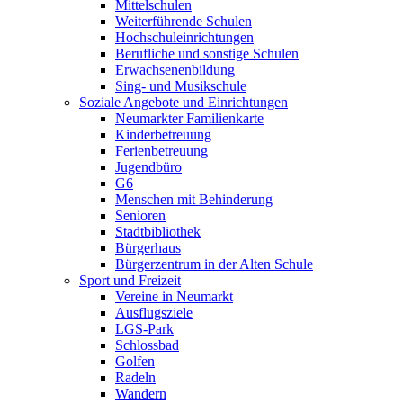
Mittelschulen
Weiterführende Schulen
Hochschuleinrichtungen
Berufliche und sonstige Schulen
Erwachsenenbildung
Sing- und Musikschule
Soziale Angebote und Einrichtungen
Neumarkter Familienkarte
Kinderbetreuung
Ferienbetreuung
Jugendbüro
G6
Menschen mit Behinderung
Senioren
Stadtbibliothek
Bürgerhaus
Bürgerzentrum in der Alten Schule
Sport und Freizeit
Vereine in Neumarkt
Ausflugsziele
LGS-Park
Schlossbad
Golfen
Radeln
Wandern