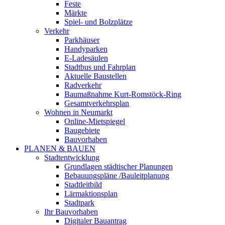
Feste
Märkte
Spiel- und Bolzplätze
Verkehr
Parkhäuser
Handyparken
E-Ladesäulen
Stadtbus und Fahrplan
Aktuelle Baustellen
Radverkehr
Baumaßnahme Kurt-Romstöck-Ring
Gesamtverkehrsplan
Wohnen in Neumarkt
Online-Mietspiegel
Baugebiete
Bauvorhaben
PLANEN & BAUEN
Stadtentwicklung
Grundlagen städtischer Planungen
Bebauungspläne /Bauleitplanung
Stadtleitbild
Lärmaktionsplan
Stadtpark
Ihr Bauvorhaben
Digitaler Bauantrag