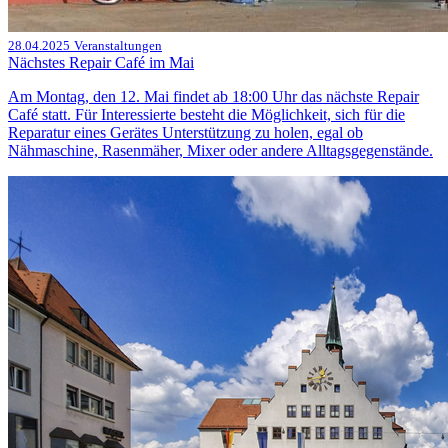
28.04.2025
Veranstaltungen
Nächstes Repair Café im Mai
Am Montag, den 12. Mai findet ab 18:00 Uhr das nächste Repair
Café statt. Für Interessierte besteht die Möglichkeit, sich für die
Reparatur eines Gerätes Unterstützung zu holen, egal ob
Nähmaschine, Rasenmäher, Mixer oder andere Alltagsgegenstände.