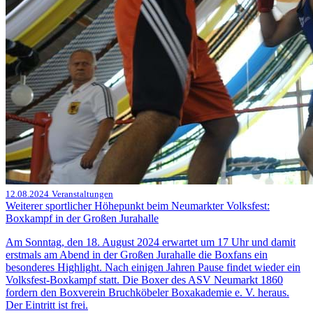
12.08.2024
Veranstaltungen
Weiterer sportlicher Höhepunkt beim Neumarkter Volksfest:
Boxkampf in der Großen Jurahalle
Am Sonntag, den 18. August 2024 erwartet um 17 Uhr und damit
erstmals am Abend in der Großen Jurahalle die Boxfans ein
besonderes Highlight. Nach einigen Jahren Pause findet wieder ein
Volksfest-Boxkampf statt. Die Boxer des ASV Neumarkt 1860
fordern den Boxverein Bruchköbeler Boxakademie e. V. heraus.
Der Eintritt ist frei.