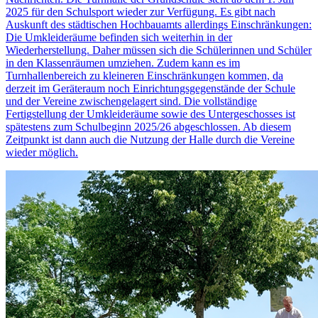
2025 für den Schulsport wieder zur Verfügung. Es gibt nach
Auskunft des städtischen Hochbauamts allerdings Einschränkungen:
Die Umkleideräume befinden sich weiterhin in der
Wiederherstellung. Daher müssen sich die Schülerinnen und Schüler
in den Klassenräumen umziehen. Zudem kann es im
Turnhallenbereich zu kleineren Einschränkungen kommen, da
derzeit im Geräteraum noch Einrichtungsgegenstände der Schule
und der Vereine zwischengelagert sind. Die vollständige
Fertigstellung der Umkleideräume sowie des Untergeschosses ist
spätestens zum Schulbeginn 2025/26 abgeschlossen. Ab diesem
Zeitpunkt ist dann auch die Nutzung der Halle durch die Vereine
wieder möglich.