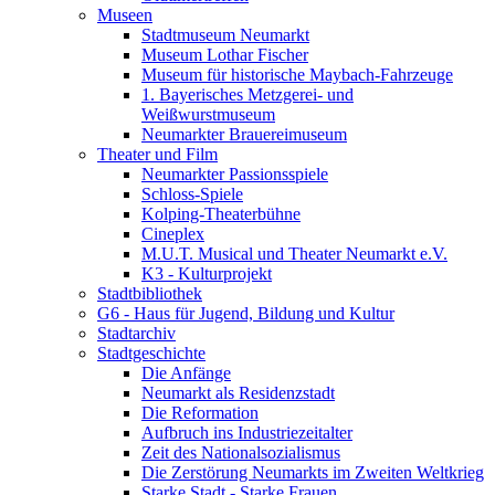
Museen
Stadtmuseum Neumarkt
Museum Lothar Fischer
Museum für historische Maybach-Fahrzeuge
1. Bayerisches Metzgerei- und
Weißwurstmuseum
Neumarkter Brauereimuseum
Theater und Film
Neumarkter Passionsspiele
Schloss-Spiele
Kolping-Theaterbühne
Cineplex
M.U.T. Musical und Theater Neumarkt e.V.
K3 - Kulturprojekt
Stadtbibliothek
G6 - Haus für Jugend, Bildung und Kultur
Stadtarchiv
Stadtgeschichte
Die Anfänge
Neumarkt als Residenzstadt
Die Reformation
Aufbruch ins Industriezeitalter
Zeit des Nationalsozialismus
Die Zerstörung Neumarkts im Zweiten Weltkrieg
Starke Stadt - Starke Frauen