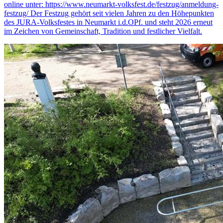
online unter: https://www.neumarkt-volksfest.de/festzug/anmeldung-
festzug/ Der Festzug gehört seit vielen Jahren zu den Höhepunkten
des JURA-Volksfestes in Neumarkt i.d.OPf. und steht 2026 erneut
im Zeichen von Gemeinschaft, Tradition und festlicher Vielfalt.