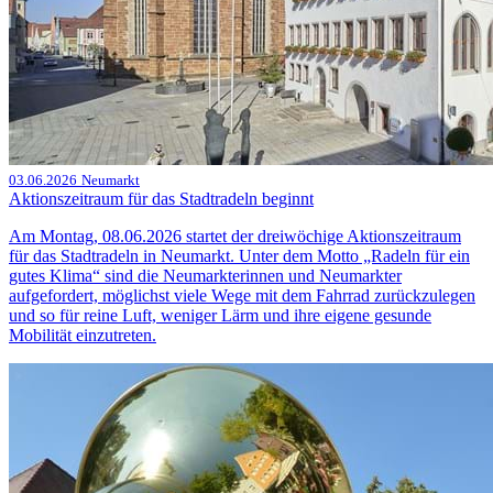
03.06.2026
Neumarkt
Aktionszeitraum für das Stadtradeln beginnt
Am Montag, 08.06.2026 startet der dreiwöchige Aktionszeitraum
für das Stadtradeln in Neumarkt. Unter dem Motto „Radeln für ein
gutes Klima“ sind die Neumarkterinnen und Neumarkter
aufgefordert, möglichst viele Wege mit dem Fahrrad zurückzulegen
und so für reine Luft, weniger Lärm und ihre eigene gesunde
Mobilität einzutreten.