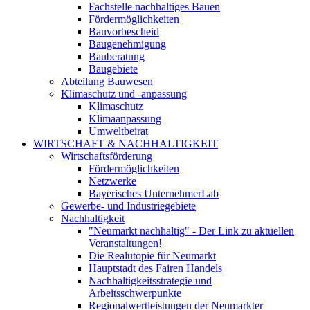
Fachstelle nachhaltiges Bauen
Fördermöglichkeiten
Bauvorbescheid
Baugenehmigung
Bauberatung
Baugebiete
Abteilung Bauwesen
Klimaschutz und -anpassung
Klimaschutz
Klimaanpassung
Umweltbeirat
WIRTSCHAFT & NACHHALTIGKEIT
Wirtschaftsförderung
Fördermöglichkeiten
Netzwerke
Bayerisches UnternehmerLab
Gewerbe- und Industriegebiete
Nachhaltigkeit
"Neumarkt nachhaltig" - Der Link zu aktuellen
Veranstaltungen!
Die Realutopie für Neumarkt
Hauptstadt des Fairen Handels
Nachhaltigkeitsstrategie und
Arbeitsschwerpunkte
Regionalwertleistungen der Neumarkter