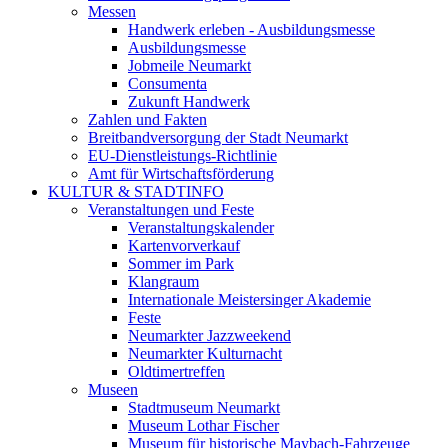
Messen
Handwerk erleben - Ausbildungsmesse
Ausbildungsmesse
Jobmeile Neumarkt
Consumenta
Zukunft Handwerk
Zahlen und Fakten
Breitbandversorgung der Stadt Neumarkt
EU-Dienstleistungs-Richtlinie
Amt für Wirtschaftsförderung
KULTUR & STADTINFO
Veranstaltungen und Feste
Veranstaltungskalender
Kartenvorverkauf
Sommer im Park
Klangraum
Internationale Meistersinger Akademie
Feste
Neumarkter Jazzweekend
Neumarkter Kulturnacht
Oldtimertreffen
Museen
Stadtmuseum Neumarkt
Museum Lothar Fischer
Museum für historische Maybach-Fahrzeuge