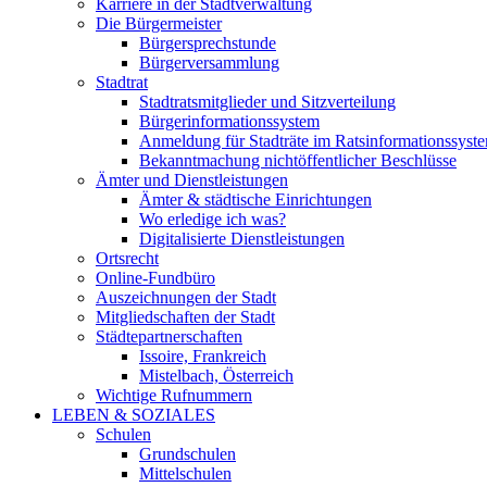
Karriere in der Stadtverwaltung
Die Bürgermeister
Bürgersprechstunde
Bürgerversammlung
Stadtrat
Stadtratsmitglieder und Sitzverteilung
Bürgerinformationssystem
Anmeldung für Stadträte im Ratsinformationssyst
Bekanntmachung nichtöffentlicher Beschlüsse
Ämter und Dienstleistungen
Ämter & städtische Einrichtungen
Wo erledige ich was?
Digitalisierte Dienstleistungen
Ortsrecht
Online-Fundbüro
Auszeichnungen der Stadt
Mitgliedschaften der Stadt
Städtepartnerschaften
Issoire, Frankreich
Mistelbach, Österreich
Wichtige Rufnummern
LEBEN & SOZIALES
Schulen
Grundschulen
Mittelschulen