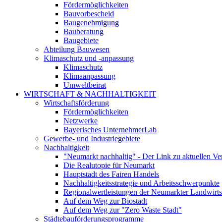
Fördermöglichkeiten
Bauvorbescheid
Baugenehmigung
Bauberatung
Baugebiete
Abteilung Bauwesen
Klimaschutz und -anpassung
Klimaschutz
Klimaanpassung
Umweltbeirat
WIRTSCHAFT & NACHHALTIGKEIT
Wirtschaftsförderung
Fördermöglichkeiten
Netzwerke
Bayerisches UnternehmerLab
Gewerbe- und Industriegebiete
Nachhaltigkeit
"Neumarkt nachhaltig" - Der Link zu aktuellen Ve
Die Realutopie für Neumarkt
Hauptstadt des Fairen Handels
Nachhaltigkeitsstrategie und Arbeitsschwerpunkte
Regionalwertleistungen der Neumarkter Landwirts
Auf dem Weg zur Biostadt
Auf dem Weg zur "Zero Waste Stadt"
Städtebauförderungsprogramme