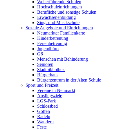
Weiterführende Schulen
Hochschuleinrichtungen
Berufliche und sonstige Schulen
Erwachsenenbildung
Sing- und Musikschule
Soziale Angebote und Einrichtungen
Neumarkter Familienkarte
Kinderbetreuung
Ferienbetreuung
Jugendbüro
G6
Menschen mit Behinderung
Senioren
Stadtbibliothek
Bürgerhaus
Bürgerzentrum in der Alten Schule
Sport und Freizeit
Vereine in Neumarkt
Ausflugsziele
LGS-Park
Schlossbad
Golfen
Radeln
Wandern
Feste