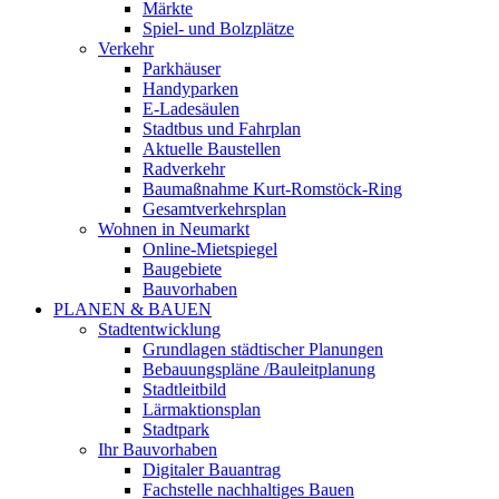
Märkte
Spiel- und Bolzplätze
Verkehr
Parkhäuser
Handyparken
E-Ladesäulen
Stadtbus und Fahrplan
Aktuelle Baustellen
Radverkehr
Baumaßnahme Kurt-Romstöck-Ring
Gesamtverkehrsplan
Wohnen in Neumarkt
Online-Mietspiegel
Baugebiete
Bauvorhaben
PLANEN & BAUEN
Stadtentwicklung
Grundlagen städtischer Planungen
Bebauungspläne /Bauleitplanung
Stadtleitbild
Lärmaktionsplan
Stadtpark
Ihr Bauvorhaben
Digitaler Bauantrag
Fachstelle nachhaltiges Bauen