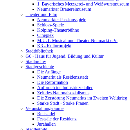
1. Bayerisches Metzgerei- und Weißwurstmuseum
Neumarkter Brauereimuseum
Theater und Film
Neumarkter Passionsspiele
Schloss-Spiele
Kolping-Theaterbühne
Cineplex
M.U.T. Musical und Theater Neumarkt e.V.
K3 - Kulturprojekt
Stadtbibliothek
G6 - Haus für Jugend, Bildung und Kultur
Stadtarchiv
Stadtgeschichte
Die Anfänge
Neumarkt als Residenzstadt
Die Reformation
Aufbruch ins Industriezeitalter
Zeit des Nationalsozialismus
Die Zerstörung Neumarkts im Zweiten Weltkrieg
Starke Stadt - Starke Frauen
Veranstaltungsräume
Reitstadel
Festsäle der Residenz
Jurahallen
Stadtleitbild