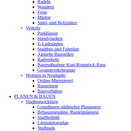
Radeln
Wandern
Feste
Märkte
Spiel- und Bolzplätze
Verkehr
Parkhäuser
Handyparken
E-Ladesäulen
Stadtbus und Fahrplan
Aktuelle Baustellen
Radverkehr
Baumaßnahme Kurt-Romstöck-Ring
Gesamtverkehrsplan
Wohnen in Neumarkt
Online-Mietspiegel
Baugebiete
Bauvorhaben
PLANEN & BAUEN
Stadtentwicklung
Grundlagen städtischer Planungen
Bebauungspläne /Bauleitplanung
Stadtleitbild
Lärmaktionsplan
Stadtpark