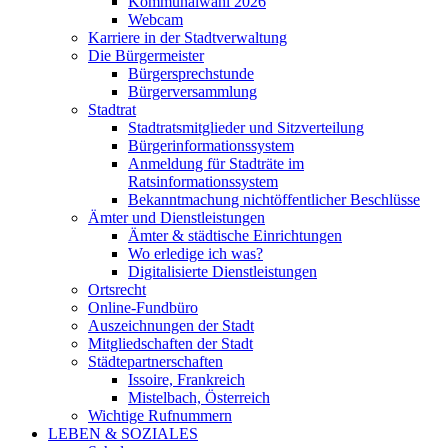
Kommunalwahl 2026
Webcam
Karriere in der Stadtverwaltung
Die Bürgermeister
Bürgersprechstunde
Bürgerversammlung
Stadtrat
Stadtratsmitglieder und Sitzverteilung
Bürgerinformationssystem
Anmeldung für Stadträte im
Ratsinformationssystem
Bekanntmachung nichtöffentlicher Beschlüsse
Ämter und Dienstleistungen
Ämter & städtische Einrichtungen
Wo erledige ich was?
Digitalisierte Dienstleistungen
Ortsrecht
Online-Fundbüro
Auszeichnungen der Stadt
Mitgliedschaften der Stadt
Städtepartnerschaften
Issoire, Frankreich
Mistelbach, Österreich
Wichtige Rufnummern
LEBEN & SOZIALES