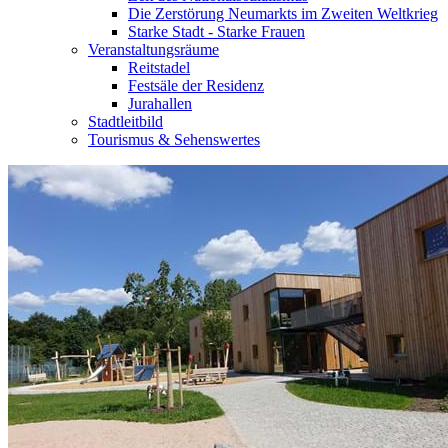
Die Zerstörung Neumarkts im Zweiten Weltkrieg
Starke Stadt - Starke Frauen
Veranstaltungsräume
Reitstadel
Festsäle der Residenz
Jurahallen
Stadtleitbild
Tourismus & Sehenswertes