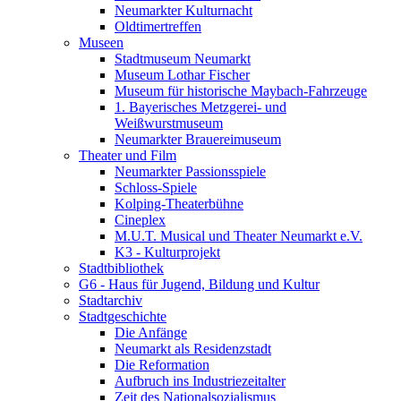
Neumarkter Kulturnacht
Oldtimertreffen
Museen
Stadtmuseum Neumarkt
Museum Lothar Fischer
Museum für historische Maybach-Fahrzeuge
1. Bayerisches Metzgerei- und
Weißwurstmuseum
Neumarkter Brauereimuseum
Theater und Film
Neumarkter Passionsspiele
Schloss-Spiele
Kolping-Theaterbühne
Cineplex
M.U.T. Musical und Theater Neumarkt e.V.
K3 - Kulturprojekt
Stadtbibliothek
G6 - Haus für Jugend, Bildung und Kultur
Stadtarchiv
Stadtgeschichte
Die Anfänge
Neumarkt als Residenzstadt
Die Reformation
Aufbruch ins Industriezeitalter
Zeit des Nationalsozialismus