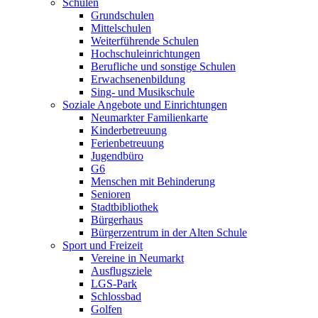
Schulen
Grundschulen
Mittelschulen
Weiterführende Schulen
Hochschuleinrichtungen
Berufliche und sonstige Schulen
Erwachsenenbildung
Sing- und Musikschule
Soziale Angebote und Einrichtungen
Neumarkter Familienkarte
Kinderbetreuung
Ferienbetreuung
Jugendbüro
G6
Menschen mit Behinderung
Senioren
Stadtbibliothek
Bürgerhaus
Bürgerzentrum in der Alten Schule
Sport und Freizeit
Vereine in Neumarkt
Ausflugsziele
LGS-Park
Schlossbad
Golfen