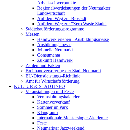
Arbeitsschwerpunkte
Regionalwertleistungen der Neumarkter
Landwirtschaft
Auf dem Weg zur Biostadt
Auf dem Weg zur "Zero Waste Stadt"
Städtebauförderungsprogramme
Messen
Handwerk erleben - Ausbildungsmesse
Ausbildungsmesse
Jobmeile Neumarkt
Consumenta
Zukunft Handwerk
Zahlen und Fakten
Breitbandversorgung der Stadt Neumarkt
EU-Dienstleistungs-Richtlinie
Amt für Wirtschaftsförderung
KULTUR & STADTINFO
Veranstaltungen und Feste
Veranstaltungskalender
Kartenvorverkauf
Sommer im Park
Klangraum
Internationale Meistersinger Akademie
Feste
Neumarkter Jazzweekend