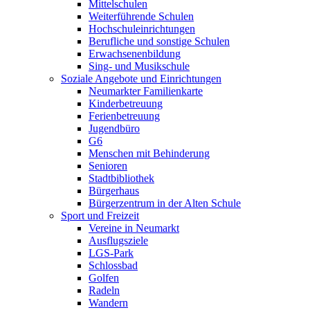
Mittelschulen
Weiterführende Schulen
Hochschuleinrichtungen
Berufliche und sonstige Schulen
Erwachsenenbildung
Sing- und Musikschule
Soziale Angebote und Einrichtungen
Neumarkter Familienkarte
Kinderbetreuung
Ferienbetreuung
Jugendbüro
G6
Menschen mit Behinderung
Senioren
Stadtbibliothek
Bürgerhaus
Bürgerzentrum in der Alten Schule
Sport und Freizeit
Vereine in Neumarkt
Ausflugsziele
LGS-Park
Schlossbad
Golfen
Radeln
Wandern