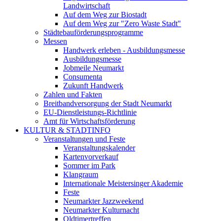
Landwirtschaft
Auf dem Weg zur Biostadt
Auf dem Weg zur "Zero Waste Stadt"
Städtebauförderungsprogramme
Messen
Handwerk erleben - Ausbildungsmesse
Ausbildungsmesse
Jobmeile Neumarkt
Consumenta
Zukunft Handwerk
Zahlen und Fakten
Breitbandversorgung der Stadt Neumarkt
EU-Dienstleistungs-Richtlinie
Amt für Wirtschaftsförderung
KULTUR & STADTINFO
Veranstaltungen und Feste
Veranstaltungskalender
Kartenvorverkauf
Sommer im Park
Klangraum
Internationale Meistersinger Akademie
Feste
Neumarkter Jazzweekend
Neumarkter Kulturnacht
Oldtimertreffen