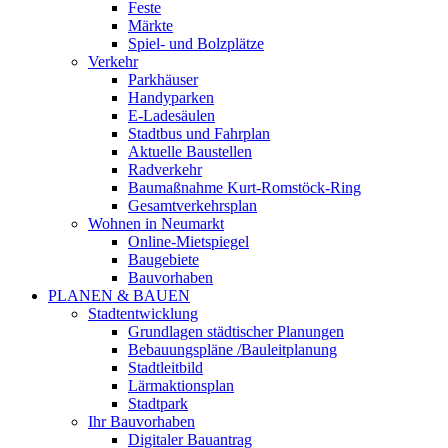
Feste
Märkte
Spiel- und Bolzplätze
Verkehr
Parkhäuser
Handyparken
E-Ladesäulen
Stadtbus und Fahrplan
Aktuelle Baustellen
Radverkehr
Baumaßnahme Kurt-Romstöck-Ring
Gesamtverkehrsplan
Wohnen in Neumarkt
Online-Mietspiegel
Baugebiete
Bauvorhaben
PLANEN & BAUEN
Stadtentwicklung
Grundlagen städtischer Planungen
Bebauungspläne /Bauleitplanung
Stadtleitbild
Lärmaktionsplan
Stadtpark
Ihr Bauvorhaben
Digitaler Bauantrag