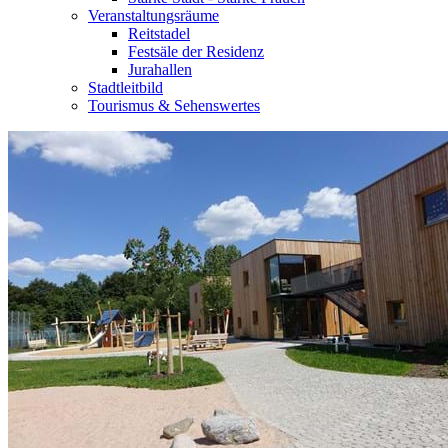
Veranstaltungsräume
Reitstadel
Festsäle der Residenz
Jurahallen
Stadtleitbild
Tourismus & Sehenswertes