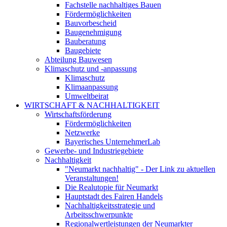
Fachstelle nachhaltiges Bauen
Fördermöglichkeiten
Bauvorbescheid
Baugenehmigung
Bauberatung
Baugebiete
Abteilung Bauwesen
Klimaschutz und -anpassung
Klimaschutz
Klimaanpassung
Umweltbeirat
WIRTSCHAFT & NACHHALTIGKEIT
Wirtschaftsförderung
Fördermöglichkeiten
Netzwerke
Bayerisches UnternehmerLab
Gewerbe- und Industriegebiete
Nachhaltigkeit
"Neumarkt nachhaltig" - Der Link zu aktuellen
Veranstaltungen!
Die Realutopie für Neumarkt
Hauptstadt des Fairen Handels
Nachhaltigkeitsstrategie und
Arbeitsschwerpunkte
Regionalwertleistungen der Neumarkter