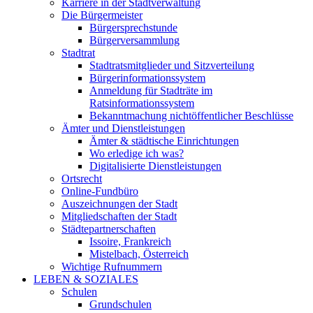
Karriere in der Stadtverwaltung
Die Bürgermeister
Bürgersprechstunde
Bürgerversammlung
Stadtrat
Stadtratsmitglieder und Sitzverteilung
Bürgerinformationssystem
Anmeldung für Stadträte im
Ratsinformationssystem
Bekanntmachung nichtöffentlicher Beschlüsse
Ämter und Dienstleistungen
Ämter & städtische Einrichtungen
Wo erledige ich was?
Digitalisierte Dienstleistungen
Ortsrecht
Online-Fundbüro
Auszeichnungen der Stadt
Mitgliedschaften der Stadt
Städtepartnerschaften
Issoire, Frankreich
Mistelbach, Österreich
Wichtige Rufnummern
LEBEN & SOZIALES
Schulen
Grundschulen