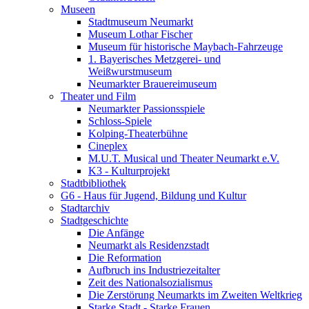
Museen
Stadtmuseum Neumarkt
Museum Lothar Fischer
Museum für historische Maybach-Fahrzeuge
1. Bayerisches Metzgerei- und
Weißwurstmuseum
Neumarkter Brauereimuseum
Theater und Film
Neumarkter Passionsspiele
Schloss-Spiele
Kolping-Theaterbühne
Cineplex
M.U.T. Musical und Theater Neumarkt e.V.
K3 - Kulturprojekt
Stadtbibliothek
G6 - Haus für Jugend, Bildung und Kultur
Stadtarchiv
Stadtgeschichte
Die Anfänge
Neumarkt als Residenzstadt
Die Reformation
Aufbruch ins Industriezeitalter
Zeit des Nationalsozialismus
Die Zerstörung Neumarkts im Zweiten Weltkrieg
Starke Stadt - Starke Frauen