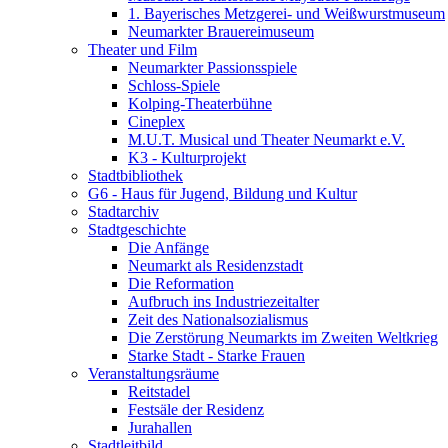
1. Bayerisches Metzgerei- und Weißwurstmuseum
Neumarkter Brauereimuseum
Theater und Film
Neumarkter Passionsspiele
Schloss-Spiele
Kolping-Theaterbühne
Cineplex
M.U.T. Musical und Theater Neumarkt e.V.
K3 - Kulturprojekt
Stadtbibliothek
G6 - Haus für Jugend, Bildung und Kultur
Stadtarchiv
Stadtgeschichte
Die Anfänge
Neumarkt als Residenzstadt
Die Reformation
Aufbruch ins Industriezeitalter
Zeit des Nationalsozialismus
Die Zerstörung Neumarkts im Zweiten Weltkrieg
Starke Stadt - Starke Frauen
Veranstaltungsräume
Reitstadel
Festsäle der Residenz
Jurahallen
Stadtleitbild