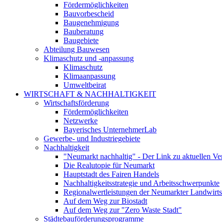
Fördermöglichkeiten
Bauvorbescheid
Baugenehmigung
Bauberatung
Baugebiete
Abteilung Bauwesen
Klimaschutz und -anpassung
Klimaschutz
Klimaanpassung
Umweltbeirat
WIRTSCHAFT & NACHHALTIGKEIT
Wirtschaftsförderung
Fördermöglichkeiten
Netzwerke
Bayerisches UnternehmerLab
Gewerbe- und Industriegebiete
Nachhaltigkeit
"Neumarkt nachhaltig" - Der Link zu aktuellen Ve
Die Realutopie für Neumarkt
Hauptstadt des Fairen Handels
Nachhaltigkeitsstrategie und Arbeitsschwerpunkte
Regionalwertleistungen der Neumarkter Landwirts
Auf dem Weg zur Biostadt
Auf dem Weg zur "Zero Waste Stadt"
Städtebauförderungsprogramme