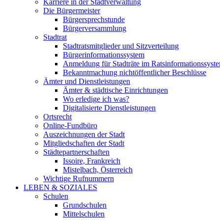
Karriere in der Stadtverwaltung
Die Bürgermeister
Bürgersprechstunde
Bürgerversammlung
Stadtrat
Stadtratsmitglieder und Sitzverteilung
Bürgerinformationssystem
Anmeldung für Stadträte im Ratsinformationssyst
Bekanntmachung nichtöffentlicher Beschlüsse
Ämter und Dienstleistungen
Ämter & städtische Einrichtungen
Wo erledige ich was?
Digitalisierte Dienstleistungen
Ortsrecht
Online-Fundbüro
Auszeichnungen der Stadt
Mitgliedschaften der Stadt
Städtepartnerschaften
Issoire, Frankreich
Mistelbach, Österreich
Wichtige Rufnummern
LEBEN & SOZIALES
Schulen
Grundschulen
Mittelschulen