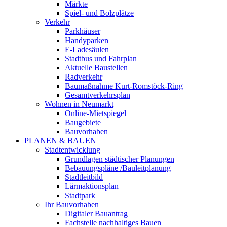
Märkte
Spiel- und Bolzplätze
Verkehr
Parkhäuser
Handyparken
E-Ladesäulen
Stadtbus und Fahrplan
Aktuelle Baustellen
Radverkehr
Baumaßnahme Kurt-Romstöck-Ring
Gesamtverkehrsplan
Wohnen in Neumarkt
Online-Mietspiegel
Baugebiete
Bauvorhaben
PLANEN & BAUEN
Stadtentwicklung
Grundlagen städtischer Planungen
Bebauungspläne /Bauleitplanung
Stadtleitbild
Lärmaktionsplan
Stadtpark
Ihr Bauvorhaben
Digitaler Bauantrag
Fachstelle nachhaltiges Bauen