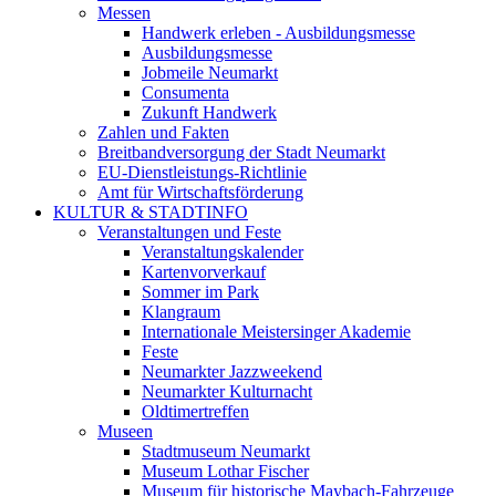
Messen
Handwerk erleben - Ausbildungsmesse
Ausbildungsmesse
Jobmeile Neumarkt
Consumenta
Zukunft Handwerk
Zahlen und Fakten
Breitbandversorgung der Stadt Neumarkt
EU-Dienstleistungs-Richtlinie
Amt für Wirtschaftsförderung
KULTUR & STADTINFO
Veranstaltungen und Feste
Veranstaltungskalender
Kartenvorverkauf
Sommer im Park
Klangraum
Internationale Meistersinger Akademie
Feste
Neumarkter Jazzweekend
Neumarkter Kulturnacht
Oldtimertreffen
Museen
Stadtmuseum Neumarkt
Museum Lothar Fischer
Museum für historische Maybach-Fahrzeuge