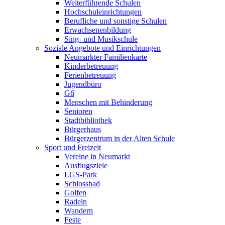
Weiterführende Schulen
Hochschuleinrichtungen
Berufliche und sonstige Schulen
Erwachsenenbildung
Sing- und Musikschule
Soziale Angebote und Einrichtungen
Neumarkter Familienkarte
Kinderbetreuung
Ferienbetreuung
Jugendbüro
G6
Menschen mit Behinderung
Senioren
Stadtbibliothek
Bürgerhaus
Bürgerzentrum in der Alten Schule
Sport und Freizeit
Vereine in Neumarkt
Ausflugsziele
LGS-Park
Schlossbad
Golfen
Radeln
Wandern
Feste