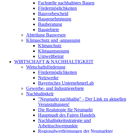
Fachstelle nachhaltiges Bauen
Fördermöglichkeiten
Bauvorbescheid
Baugenehmigung
Bauberatung
Baugebiete
Abteilung Bauwesen
Klimaschutz und -anpassung
Klimaschutz
Klimaanpassung
Umweltbeirat
WIRTSCHAFT & NACHHALTIGKEIT
Wirtschaftsförderung
Fördermöglichkeiten
Netzwerke
Bayerisches UnternehmerLab
Gewerbe- und Industriegebiete
Nachhaltigkeit
"Neumarkt nachhaltig" - Der Link zu aktuellen
Veranstaltungen!
Die Realutopie für Neumarkt
Hauptstadt des Fairen Handels
Nachhaltigkeitsstrategie und
Arbeitsschwerpunkte
Regionalwertleistungen der Neumarkter