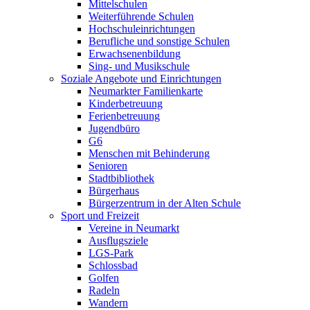
Mittelschulen
Weiterführende Schulen
Hochschuleinrichtungen
Berufliche und sonstige Schulen
Erwachsenenbildung
Sing- und Musikschule
Soziale Angebote und Einrichtungen
Neumarkter Familienkarte
Kinderbetreuung
Ferienbetreuung
Jugendbüro
G6
Menschen mit Behinderung
Senioren
Stadtbibliothek
Bürgerhaus
Bürgerzentrum in der Alten Schule
Sport und Freizeit
Vereine in Neumarkt
Ausflugsziele
LGS-Park
Schlossbad
Golfen
Radeln
Wandern