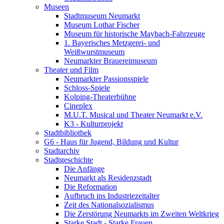
Museen
Stadtmuseum Neumarkt
Museum Lothar Fischer
Museum für historische Maybach-Fahrzeuge
1. Bayerisches Metzgerei- und
Weißwurstmuseum
Neumarkter Brauereimuseum
Theater und Film
Neumarkter Passionsspiele
Schloss-Spiele
Kolping-Theaterbühne
Cineplex
M.U.T. Musical und Theater Neumarkt e.V.
K3 - Kulturprojekt
Stadtbibliothek
G6 - Haus für Jugend, Bildung und Kultur
Stadtarchiv
Stadtgeschichte
Die Anfänge
Neumarkt als Residenzstadt
Die Reformation
Aufbruch ins Industriezeitalter
Zeit des Nationalsozialismus
Die Zerstörung Neumarkts im Zweiten Weltkrieg
Starke Stadt - Starke Frauen