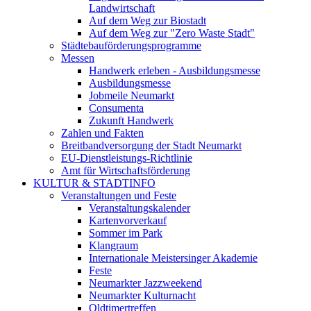
Landwirtschaft
Auf dem Weg zur Biostadt
Auf dem Weg zur "Zero Waste Stadt"
Städtebauförderungsprogramme
Messen
Handwerk erleben - Ausbildungsmesse
Ausbildungsmesse
Jobmeile Neumarkt
Consumenta
Zukunft Handwerk
Zahlen und Fakten
Breitbandversorgung der Stadt Neumarkt
EU-Dienstleistungs-Richtlinie
Amt für Wirtschaftsförderung
KULTUR & STADTINFO
Veranstaltungen und Feste
Veranstaltungskalender
Kartenvorverkauf
Sommer im Park
Klangraum
Internationale Meistersinger Akademie
Feste
Neumarkter Jazzweekend
Neumarkter Kulturnacht
Oldtimertreffen