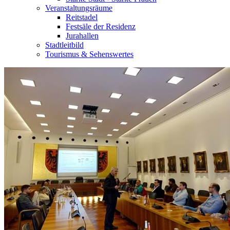
Veranstaltungsräume
Reitstadel
Festsäle der Residenz
Jurahallen
Stadtleitbild
Tourismus & Sehenswertes