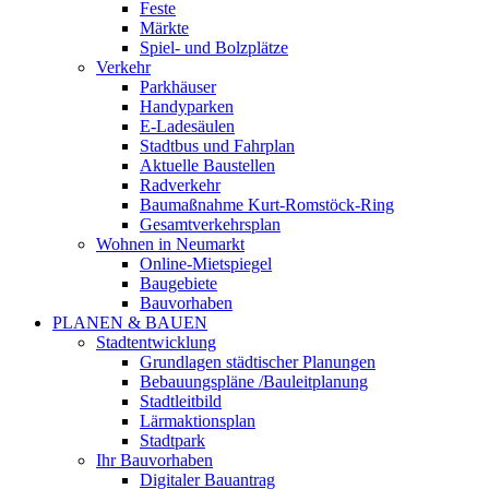
Feste
Märkte
Spiel- und Bolzplätze
Verkehr
Parkhäuser
Handyparken
E-Ladesäulen
Stadtbus und Fahrplan
Aktuelle Baustellen
Radverkehr
Baumaßnahme Kurt-Romstöck-Ring
Gesamtverkehrsplan
Wohnen in Neumarkt
Online-Mietspiegel
Baugebiete
Bauvorhaben
PLANEN & BAUEN
Stadtentwicklung
Grundlagen städtischer Planungen
Bebauungspläne /Bauleitplanung
Stadtleitbild
Lärmaktionsplan
Stadtpark
Ihr Bauvorhaben
Digitaler Bauantrag