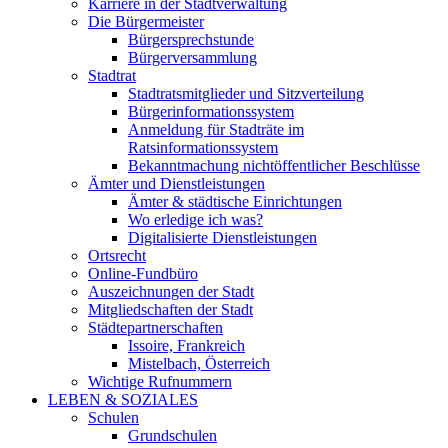
Karriere in der Stadtverwaltung
Die Bürgermeister
Bürgersprechstunde
Bürgerversammlung
Stadtrat
Stadtratsmitglieder und Sitzverteilung
Bürgerinformationssystem
Anmeldung für Stadträte im
Ratsinformationssystem
Bekanntmachung nichtöffentlicher Beschlüsse
Ämter und Dienstleistungen
Ämter & städtische Einrichtungen
Wo erledige ich was?
Digitalisierte Dienstleistungen
Ortsrecht
Online-Fundbüro
Auszeichnungen der Stadt
Mitgliedschaften der Stadt
Städtepartnerschaften
Issoire, Frankreich
Mistelbach, Österreich
Wichtige Rufnummern
LEBEN & SOZIALES
Schulen
Grundschulen