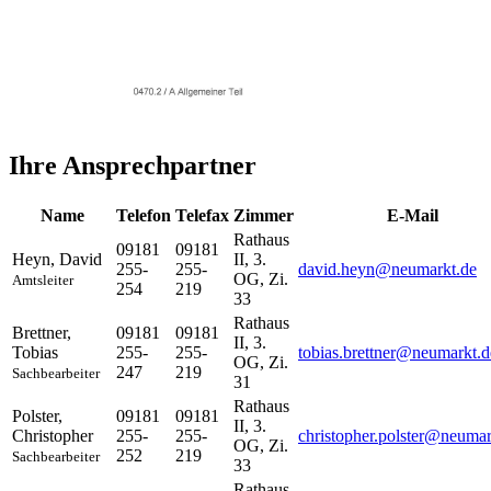
Ihre Ansprechpartner
Name
Telefon
Telefax
Zimmer
E-Mail
Rathaus
09181
09181
Heyn
,
David
II, 3.
255-
255-
david.heyn@neumarkt.de
OG, Zi.
Amtsleiter
254
219
33
Rathaus
Brettner
,
09181
09181
II, 3.
Tobias
255-
255-
tobias.brettner@neumarkt.d
OG, Zi.
247
219
Sachbearbeiter
31
Rathaus
Polster
,
09181
09181
II, 3.
Christopher
255-
255-
christopher.polster@neumar
OG, Zi.
252
219
Sachbearbeiter
33
Rathaus