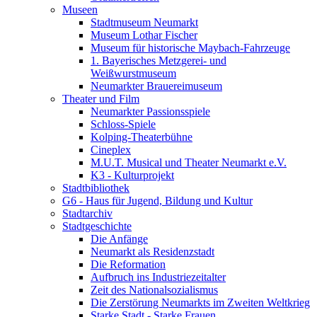
Museen
Stadtmuseum Neumarkt
Museum Lothar Fischer
Museum für historische Maybach-Fahrzeuge
1. Bayerisches Metzgerei- und
Weißwurstmuseum
Neumarkter Brauereimuseum
Theater und Film
Neumarkter Passionsspiele
Schloss-Spiele
Kolping-Theaterbühne
Cineplex
M.U.T. Musical und Theater Neumarkt e.V.
K3 - Kulturprojekt
Stadtbibliothek
G6 - Haus für Jugend, Bildung und Kultur
Stadtarchiv
Stadtgeschichte
Die Anfänge
Neumarkt als Residenzstadt
Die Reformation
Aufbruch ins Industriezeitalter
Zeit des Nationalsozialismus
Die Zerstörung Neumarkts im Zweiten Weltkrieg
Starke Stadt - Starke Frauen