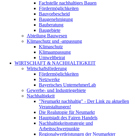
Fachstelle nachhaltiges Bauen
Fördermöglichkeiten
Bauvorbescheid
Baugenehmigung
Bauberatung
Baugebiete
Abteilung Bauwesen
Klimaschutz und -anpassung
Klimaschutz
Klimaanpassung
Umweltbeirat
WIRTSCHAFT & NACHHALTIGKEIT
Wirtschaftsförderung
Fördermöglichkeiten
Netzwerke
Bayerisches UnternehmerLab
Gewerbe- und Industriegebiete
Nachhaltigkeit
"Neumarkt nachhaltig" - Der Link zu aktuellen
Veranstaltungen!
Die Realutopie für Neumarkt
Hauptstadt des Fairen Handels
Nachhaltigkeitsstrategie und
Arbeitsschwerpunkte
Regionalwertleistungen der Neumarkter