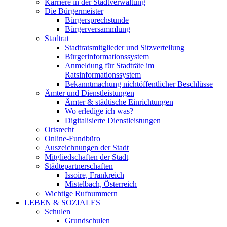
Karriere in der Stadtverwaltung
Die Bürgermeister
Bürgersprechstunde
Bürgerversammlung
Stadtrat
Stadtratsmitglieder und Sitzverteilung
Bürgerinformationssystem
Anmeldung für Stadträte im
Ratsinformationssystem
Bekanntmachung nichtöffentlicher Beschlüsse
Ämter und Dienstleistungen
Ämter & städtische Einrichtungen
Wo erledige ich was?
Digitalisierte Dienstleistungen
Ortsrecht
Online-Fundbüro
Auszeichnungen der Stadt
Mitgliedschaften der Stadt
Städtepartnerschaften
Issoire, Frankreich
Mistelbach, Österreich
Wichtige Rufnummern
LEBEN & SOZIALES
Schulen
Grundschulen