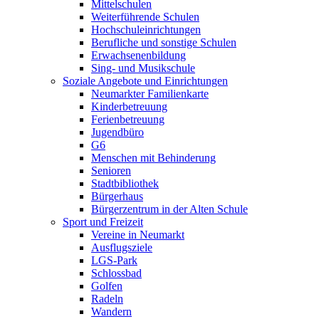
Mittelschulen
Weiterführende Schulen
Hochschuleinrichtungen
Berufliche und sonstige Schulen
Erwachsenenbildung
Sing- und Musikschule
Soziale Angebote und Einrichtungen
Neumarkter Familienkarte
Kinderbetreuung
Ferienbetreuung
Jugendbüro
G6
Menschen mit Behinderung
Senioren
Stadtbibliothek
Bürgerhaus
Bürgerzentrum in der Alten Schule
Sport und Freizeit
Vereine in Neumarkt
Ausflugsziele
LGS-Park
Schlossbad
Golfen
Radeln
Wandern