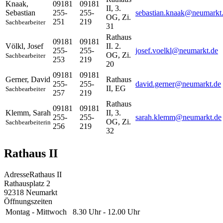
Knaak
,
09181
09181
II, 3.
Sebastian
255-
255-
sebastian.knaak@neumarkt
OG, Zi.
251
219
Sachbearbeiter
31
Rathaus
09181
09181
Völkl
,
Josef
II. 2.
255-
255-
josef.voelkl@neumarkt.de
OG, Zi.
Sachbearbeiter
253
219
20
09181
09181
Gerner
,
David
Rathaus
255-
255-
david.gerner@neumarkt.de
II, EG
Sachbearbeiter
257
219
Rathaus
09181
09181
Klemm
,
Sarah
II, 3.
255-
255-
sarah.klemm@neumarkt.de
OG, Zi.
Sachbearbeiterin
256
219
32
Rathaus II
Adresse
Rathaus II
Rathausplatz 2
92318
Neumarkt
Öffnungszeiten
Montag - Mittwoch
8.30 Uhr - 12.00 Uhr