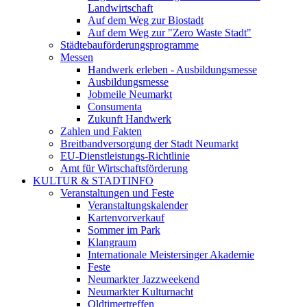
Landwirtschaft
Auf dem Weg zur Biostadt
Auf dem Weg zur "Zero Waste Stadt"
Städtebauförderungsprogramme
Messen
Handwerk erleben - Ausbildungsmesse
Ausbildungsmesse
Jobmeile Neumarkt
Consumenta
Zukunft Handwerk
Zahlen und Fakten
Breitbandversorgung der Stadt Neumarkt
EU-Dienstleistungs-Richtlinie
Amt für Wirtschaftsförderung
KULTUR & STADTINFO
Veranstaltungen und Feste
Veranstaltungskalender
Kartenvorverkauf
Sommer im Park
Klangraum
Internationale Meistersinger Akademie
Feste
Neumarkter Jazzweekend
Neumarkter Kulturnacht
Oldtimertreffen