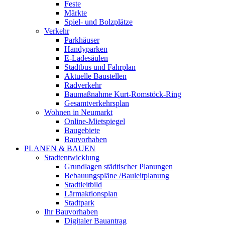
Feste
Märkte
Spiel- und Bolzplätze
Verkehr
Parkhäuser
Handyparken
E-Ladesäulen
Stadtbus und Fahrplan
Aktuelle Baustellen
Radverkehr
Baumaßnahme Kurt-Romstöck-Ring
Gesamtverkehrsplan
Wohnen in Neumarkt
Online-Mietspiegel
Baugebiete
Bauvorhaben
PLANEN & BAUEN
Stadtentwicklung
Grundlagen städtischer Planungen
Bebauungspläne /Bauleitplanung
Stadtleitbild
Lärmaktionsplan
Stadtpark
Ihr Bauvorhaben
Digitaler Bauantrag