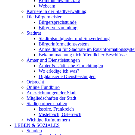
Kommunalwahl 2026
Webcam
Karriere in der Stadtverwaltung
Die Bürgermeister
Bürgersprechstunde
Bürgerversammlung
Stadtrat
Stadtratsmitglieder und Sitzverteilung
Bürgerinformationssystem
Anmeldung für Stadträte im Ratsinformationssyst
Bekanntmachung nichtöffentlicher Beschlüsse
Ämter und Dienstleistungen
Ämter & städtische Einrichtungen
Wo erledige ich was?
Digitalisierte Dienstleistungen
Ortsrecht
Online-Fundbüro
Auszeichnungen der Stadt
Mitgliedschaften der Stadt
Städtepartnerschaften
Issoire, Frankreich
Mistelbach, Österreich
Wichtige Rufnummern
LEBEN & SOZIALES
Schulen