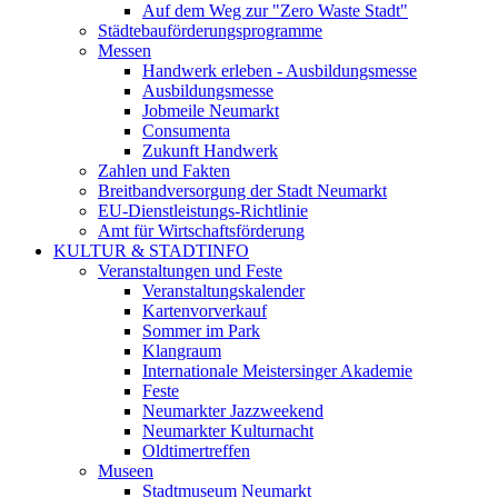
Auf dem Weg zur "Zero Waste Stadt"
Städtebauförderungsprogramme
Messen
Handwerk erleben - Ausbildungsmesse
Ausbildungsmesse
Jobmeile Neumarkt
Consumenta
Zukunft Handwerk
Zahlen und Fakten
Breitbandversorgung der Stadt Neumarkt
EU-Dienstleistungs-Richtlinie
Amt für Wirtschaftsförderung
KULTUR & STADTINFO
Veranstaltungen und Feste
Veranstaltungskalender
Kartenvorverkauf
Sommer im Park
Klangraum
Internationale Meistersinger Akademie
Feste
Neumarkter Jazzweekend
Neumarkter Kulturnacht
Oldtimertreffen
Museen
Stadtmuseum Neumarkt