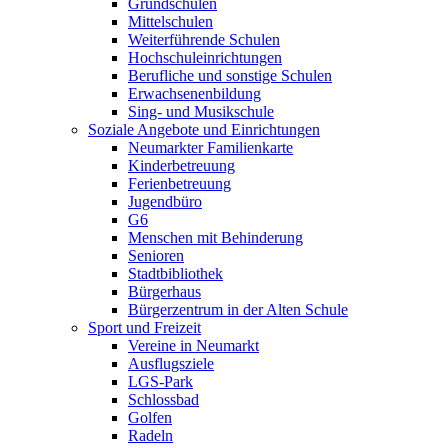
Grundschulen
Mittelschulen
Weiterführende Schulen
Hochschuleinrichtungen
Berufliche und sonstige Schulen
Erwachsenenbildung
Sing- und Musikschule
Soziale Angebote und Einrichtungen
Neumarkter Familienkarte
Kinderbetreuung
Ferienbetreuung
Jugendbüro
G6
Menschen mit Behinderung
Senioren
Stadtbibliothek
Bürgerhaus
Bürgerzentrum in der Alten Schule
Sport und Freizeit
Vereine in Neumarkt
Ausflugsziele
LGS-Park
Schlossbad
Golfen
Radeln