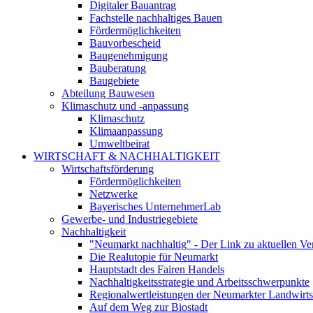
Digitaler Bauantrag
Fachstelle nachhaltiges Bauen
Fördermöglichkeiten
Bauvorbescheid
Baugenehmigung
Bauberatung
Baugebiete
Abteilung Bauwesen
Klimaschutz und -anpassung
Klimaschutz
Klimaanpassung
Umweltbeirat
WIRTSCHAFT & NACHHALTIGKEIT
Wirtschaftsförderung
Fördermöglichkeiten
Netzwerke
Bayerisches UnternehmerLab
Gewerbe- und Industriegebiete
Nachhaltigkeit
"Neumarkt nachhaltig" - Der Link zu aktuellen Ve
Die Realutopie für Neumarkt
Hauptstadt des Fairen Handels
Nachhaltigkeitsstrategie und Arbeitsschwerpunkte
Regionalwertleistungen der Neumarkter Landwirts
Auf dem Weg zur Biostadt