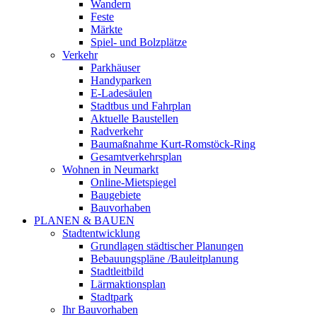
Wandern
Feste
Märkte
Spiel- und Bolzplätze
Verkehr
Parkhäuser
Handyparken
E-Ladesäulen
Stadtbus und Fahrplan
Aktuelle Baustellen
Radverkehr
Baumaßnahme Kurt-Romstöck-Ring
Gesamtverkehrsplan
Wohnen in Neumarkt
Online-Mietspiegel
Baugebiete
Bauvorhaben
PLANEN & BAUEN
Stadtentwicklung
Grundlagen städtischer Planungen
Bebauungspläne /Bauleitplanung
Stadtleitbild
Lärmaktionsplan
Stadtpark
Ihr Bauvorhaben