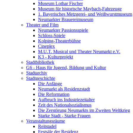
Museum Lothar Fischer
Museum für historische Maybach-Fahrzeuge
1. Bayerisches Metzgerei- und Weißwurstmuseum
Neumarkter Brauereimuseum
Theater und Film
Neumarkter Passionsspiele
Schloss-Spiele
Kolping-Theaterbühne
Cineplex
M.U.T. Musical und Theater Neumarkt e.V.
K3 - Kulturprojekt
Stadtbibliothek
G6 - Haus für Jugend, Bildung und Kultur
Stadtarchiv
Stadtgeschichte
Die Anfänge
Neumarkt als Residenzstadt
Die Reformation
Aufbruch ins Industriezeitalter
Zeit des Nationalsozialismus
Die Zerstörung Neumarkts im Zweiten Weltkrieg
Starke Stadt - Starke Frauen
Veranstaltungsräume
Reitstadel
Festsäle der Residenz