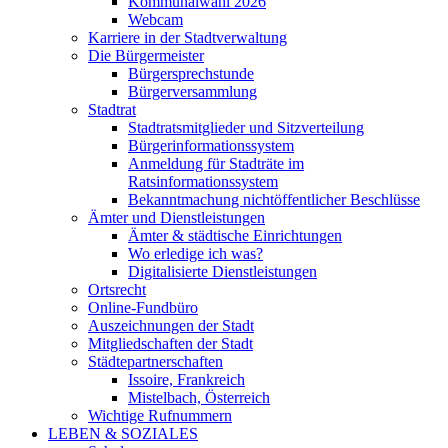
Kommunalwahl 2026
Webcam
Karriere in der Stadtverwaltung
Die Bürgermeister
Bürgersprechstunde
Bürgerversammlung
Stadtrat
Stadtratsmitglieder und Sitzverteilung
Bürgerinformationssystem
Anmeldung für Stadträte im
Ratsinformationssystem
Bekanntmachung nichtöffentlicher Beschlüsse
Ämter und Dienstleistungen
Ämter & städtische Einrichtungen
Wo erledige ich was?
Digitalisierte Dienstleistungen
Ortsrecht
Online-Fundbüro
Auszeichnungen der Stadt
Mitgliedschaften der Stadt
Städtepartnerschaften
Issoire, Frankreich
Mistelbach, Österreich
Wichtige Rufnummern
LEBEN & SOZIALES