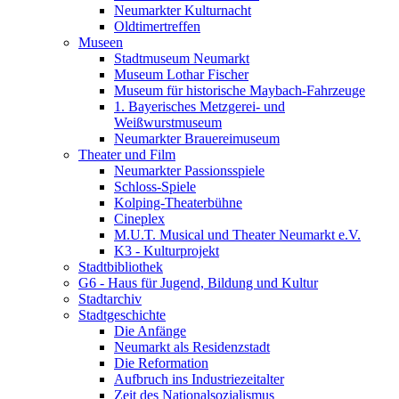
Neumarkter Kulturnacht
Oldtimertreffen
Museen
Stadtmuseum Neumarkt
Museum Lothar Fischer
Museum für historische Maybach-Fahrzeuge
1. Bayerisches Metzgerei- und
Weißwurstmuseum
Neumarkter Brauereimuseum
Theater und Film
Neumarkter Passionsspiele
Schloss-Spiele
Kolping-Theaterbühne
Cineplex
M.U.T. Musical und Theater Neumarkt e.V.
K3 - Kulturprojekt
Stadtbibliothek
G6 - Haus für Jugend, Bildung und Kultur
Stadtarchiv
Stadtgeschichte
Die Anfänge
Neumarkt als Residenzstadt
Die Reformation
Aufbruch ins Industriezeitalter
Zeit des Nationalsozialismus