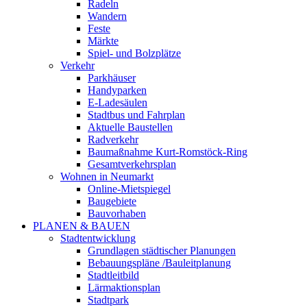
Radeln
Wandern
Feste
Märkte
Spiel- und Bolzplätze
Verkehr
Parkhäuser
Handyparken
E-Ladesäulen
Stadtbus und Fahrplan
Aktuelle Baustellen
Radverkehr
Baumaßnahme Kurt-Romstöck-Ring
Gesamtverkehrsplan
Wohnen in Neumarkt
Online-Mietspiegel
Baugebiete
Bauvorhaben
PLANEN & BAUEN
Stadtentwicklung
Grundlagen städtischer Planungen
Bebauungspläne /Bauleitplanung
Stadtleitbild
Lärmaktionsplan
Stadtpark