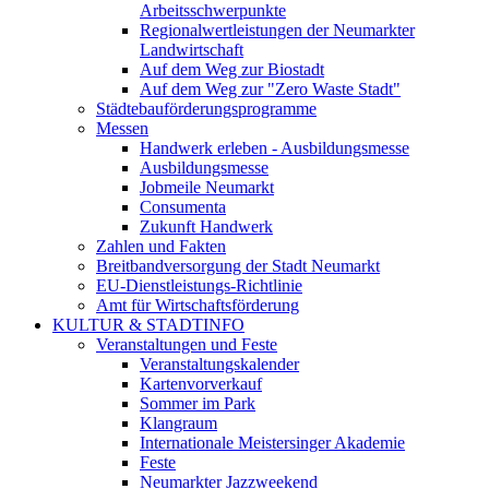
Arbeitsschwerpunkte
Regionalwertleistungen der Neumarkter
Landwirtschaft
Auf dem Weg zur Biostadt
Auf dem Weg zur "Zero Waste Stadt"
Städtebauförderungsprogramme
Messen
Handwerk erleben - Ausbildungsmesse
Ausbildungsmesse
Jobmeile Neumarkt
Consumenta
Zukunft Handwerk
Zahlen und Fakten
Breitbandversorgung der Stadt Neumarkt
EU-Dienstleistungs-Richtlinie
Amt für Wirtschaftsförderung
KULTUR & STADTINFO
Veranstaltungen und Feste
Veranstaltungskalender
Kartenvorverkauf
Sommer im Park
Klangraum
Internationale Meistersinger Akademie
Feste
Neumarkter Jazzweekend