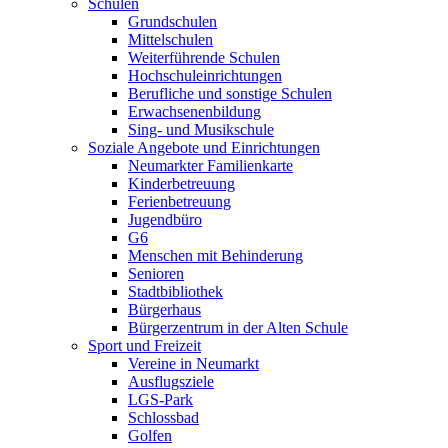
Schulen
Grundschulen
Mittelschulen
Weiterführende Schulen
Hochschuleinrichtungen
Berufliche und sonstige Schulen
Erwachsenenbildung
Sing- und Musikschule
Soziale Angebote und Einrichtungen
Neumarkter Familienkarte
Kinderbetreuung
Ferienbetreuung
Jugendbüro
G6
Menschen mit Behinderung
Senioren
Stadtbibliothek
Bürgerhaus
Bürgerzentrum in der Alten Schule
Sport und Freizeit
Vereine in Neumarkt
Ausflugsziele
LGS-Park
Schlossbad
Golfen