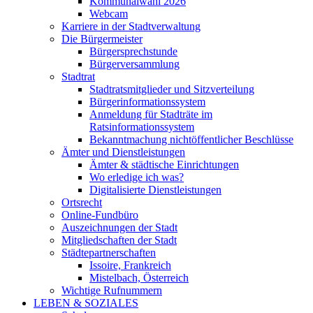
Kommunalwahl 2026
Webcam
Karriere in der Stadtverwaltung
Die Bürgermeister
Bürgersprechstunde
Bürgerversammlung
Stadtrat
Stadtratsmitglieder und Sitzverteilung
Bürgerinformationssystem
Anmeldung für Stadträte im
Ratsinformationssystem
Bekanntmachung nichtöffentlicher Beschlüsse
Ämter und Dienstleistungen
Ämter & städtische Einrichtungen
Wo erledige ich was?
Digitalisierte Dienstleistungen
Ortsrecht
Online-Fundbüro
Auszeichnungen der Stadt
Mitgliedschaften der Stadt
Städtepartnerschaften
Issoire, Frankreich
Mistelbach, Österreich
Wichtige Rufnummern
LEBEN & SOZIALES