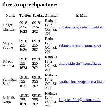
Ihre Ansprechpartner:
Name
Telefon
Telefax
Zimmer
E-Mail
Rathaus
09181
09181
Finger
,
IV 2.
255-
255-
christian.finger@neumarkt.de
Christian
OG, Zi.
1623
202
201
Rathaus
09181
09181
Meyer
,
IV, 2.
255-
255-
sabine.meyer@neumarkt.de
Sabine
OG, Zi.
1626
202
201
Rathaus
09181
09181
Kirsch
,
IV, 2.
255-
255-
andrea.kirsch@neumarkt.de
Andrea
OG, Zi.
1624
202
201
Rathaus
09181
09181
Schmitzer
,
IV, 2.
255-
255-
sarah.schmitzer@neumarkt.de
Sarah
OG, Zi.
1621
202
203
Rathaus
09181
09181
Iosifidis
,
IV, 2.
255-
255-
katja.iosifidis@neumarkt.de
Katja
OG, Zi.
1620
202
202