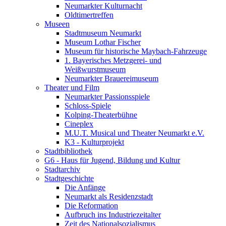
Neumarkter Kulturnacht
Oldtimertreffen
Museen
Stadtmuseum Neumarkt
Museum Lothar Fischer
Museum für historische Maybach-Fahrzeuge
1. Bayerisches Metzgerei- und
Weißwurstmuseum
Neumarkter Brauereimuseum
Theater und Film
Neumarkter Passionsspiele
Schloss-Spiele
Kolping-Theaterbühne
Cineplex
M.U.T. Musical und Theater Neumarkt e.V.
K3 - Kulturprojekt
Stadtbibliothek
G6 - Haus für Jugend, Bildung und Kultur
Stadtarchiv
Stadtgeschichte
Die Anfänge
Neumarkt als Residenzstadt
Die Reformation
Aufbruch ins Industriezeitalter
Zeit des Nationalsozialismus