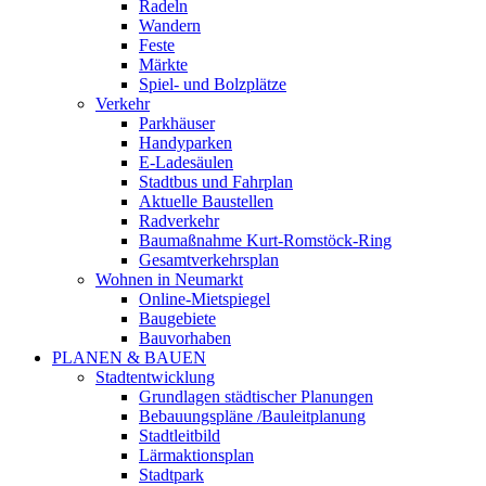
Radeln
Wandern
Feste
Märkte
Spiel- und Bolzplätze
Verkehr
Parkhäuser
Handyparken
E-Ladesäulen
Stadtbus und Fahrplan
Aktuelle Baustellen
Radverkehr
Baumaßnahme Kurt-Romstöck-Ring
Gesamtverkehrsplan
Wohnen in Neumarkt
Online-Mietspiegel
Baugebiete
Bauvorhaben
PLANEN & BAUEN
Stadtentwicklung
Grundlagen städtischer Planungen
Bebauungspläne /Bauleitplanung
Stadtleitbild
Lärmaktionsplan
Stadtpark