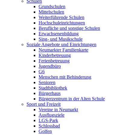
Schulen
Grundschulen
Mittelschulen
Weiterführende Schulen
Hochschuleinrichtungen
Berufliche und sonstige Schulen
Erwachsenenbildung
Sing- und Musikschule
Soziale Angebote und Einrichtungen
Neumarkter Familienkarte
Kinderbetreuung
Ferienbetreuung
Jugendbüro
G6
Menschen mit Behinderung
Senioren
Stadtbibliothek
Bürgerhaus
Bürgerzentrum in der Alten Schule
Sport und Freizeit
Vereine in Neumarkt
Ausflugsziele
LGS-Park
Schlossbad
Golfen