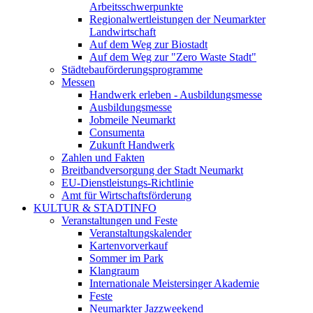
Arbeitsschwerpunkte
Regionalwertleistungen der Neumarkter
Landwirtschaft
Auf dem Weg zur Biostadt
Auf dem Weg zur "Zero Waste Stadt"
Städtebauförderungsprogramme
Messen
Handwerk erleben - Ausbildungsmesse
Ausbildungsmesse
Jobmeile Neumarkt
Consumenta
Zukunft Handwerk
Zahlen und Fakten
Breitbandversorgung der Stadt Neumarkt
EU-Dienstleistungs-Richtlinie
Amt für Wirtschaftsförderung
KULTUR & STADTINFO
Veranstaltungen und Feste
Veranstaltungskalender
Kartenvorverkauf
Sommer im Park
Klangraum
Internationale Meistersinger Akademie
Feste
Neumarkter Jazzweekend