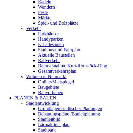
Radeln
Wandern
Feste
Märkte
Spiel- und Bolzplätze
Verkehr
Parkhäuser
Handyparken
E-Ladesäulen
Stadtbus und Fahrplan
Aktuelle Baustellen
Radverkehr
Baumaßnahme Kurt-Romstöck-Ring
Gesamtverkehrsplan
Wohnen in Neumarkt
Online-Mietspiegel
Baugebiete
Bauvorhaben
PLANEN & BAUEN
Stadtentwicklung
Grundlagen städtischer Planungen
Bebauungspläne /Bauleitplanung
Stadtleitbild
Lärmaktionsplan
Stadtpark