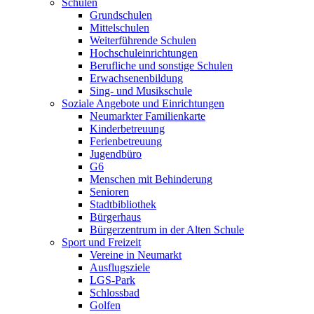
Schulen
Grundschulen
Mittelschulen
Weiterführende Schulen
Hochschuleinrichtungen
Berufliche und sonstige Schulen
Erwachsenenbildung
Sing- und Musikschule
Soziale Angebote und Einrichtungen
Neumarkter Familienkarte
Kinderbetreuung
Ferienbetreuung
Jugendbüro
G6
Menschen mit Behinderung
Senioren
Stadtbibliothek
Bürgerhaus
Bürgerzentrum in der Alten Schule
Sport und Freizeit
Vereine in Neumarkt
Ausflugsziele
LGS-Park
Schlossbad
Golfen