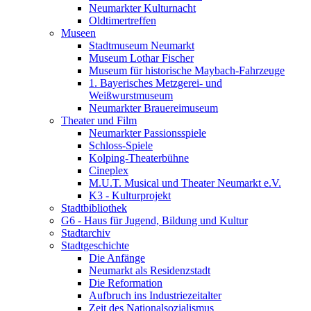
Neumarkter Kulturnacht
Oldtimertreffen
Museen
Stadtmuseum Neumarkt
Museum Lothar Fischer
Museum für historische Maybach-Fahrzeuge
1. Bayerisches Metzgerei- und
Weißwurstmuseum
Neumarkter Brauereimuseum
Theater und Film
Neumarkter Passionsspiele
Schloss-Spiele
Kolping-Theaterbühne
Cineplex
M.U.T. Musical und Theater Neumarkt e.V.
K3 - Kulturprojekt
Stadtbibliothek
G6 - Haus für Jugend, Bildung und Kultur
Stadtarchiv
Stadtgeschichte
Die Anfänge
Neumarkt als Residenzstadt
Die Reformation
Aufbruch ins Industriezeitalter
Zeit des Nationalsozialismus