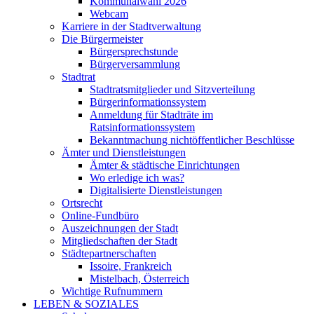
Kommunalwahl 2026
Webcam
Karriere in der Stadtverwaltung
Die Bürgermeister
Bürgersprechstunde
Bürgerversammlung
Stadtrat
Stadtratsmitglieder und Sitzverteilung
Bürgerinformationssystem
Anmeldung für Stadträte im
Ratsinformationssystem
Bekanntmachung nichtöffentlicher Beschlüsse
Ämter und Dienstleistungen
Ämter & städtische Einrichtungen
Wo erledige ich was?
Digitalisierte Dienstleistungen
Ortsrecht
Online-Fundbüro
Auszeichnungen der Stadt
Mitgliedschaften der Stadt
Städtepartnerschaften
Issoire, Frankreich
Mistelbach, Österreich
Wichtige Rufnummern
LEBEN & SOZIALES