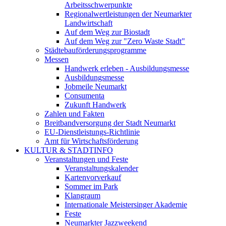
Arbeitsschwerpunkte
Regionalwertleistungen der Neumarkter
Landwirtschaft
Auf dem Weg zur Biostadt
Auf dem Weg zur "Zero Waste Stadt"
Städtebauförderungsprogramme
Messen
Handwerk erleben - Ausbildungsmesse
Ausbildungsmesse
Jobmeile Neumarkt
Consumenta
Zukunft Handwerk
Zahlen und Fakten
Breitbandversorgung der Stadt Neumarkt
EU-Dienstleistungs-Richtlinie
Amt für Wirtschaftsförderung
KULTUR & STADTINFO
Veranstaltungen und Feste
Veranstaltungskalender
Kartenvorverkauf
Sommer im Park
Klangraum
Internationale Meistersinger Akademie
Feste
Neumarkter Jazzweekend