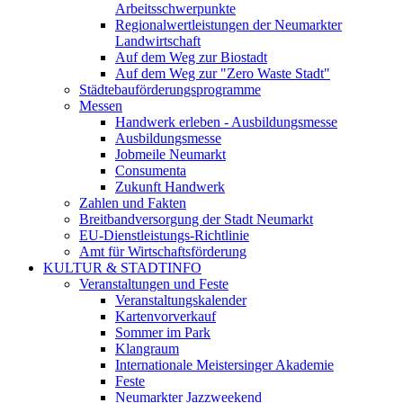
Arbeitsschwerpunkte
Regionalwertleistungen der Neumarkter
Landwirtschaft
Auf dem Weg zur Biostadt
Auf dem Weg zur "Zero Waste Stadt"
Städtebauförderungsprogramme
Messen
Handwerk erleben - Ausbildungsmesse
Ausbildungsmesse
Jobmeile Neumarkt
Consumenta
Zukunft Handwerk
Zahlen und Fakten
Breitbandversorgung der Stadt Neumarkt
EU-Dienstleistungs-Richtlinie
Amt für Wirtschaftsförderung
KULTUR & STADTINFO
Veranstaltungen und Feste
Veranstaltungskalender
Kartenvorverkauf
Sommer im Park
Klangraum
Internationale Meistersinger Akademie
Feste
Neumarkter Jazzweekend