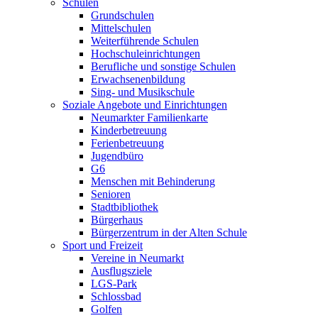
Schulen
Grundschulen
Mittelschulen
Weiterführende Schulen
Hochschuleinrichtungen
Berufliche und sonstige Schulen
Erwachsenenbildung
Sing- und Musikschule
Soziale Angebote und Einrichtungen
Neumarkter Familienkarte
Kinderbetreuung
Ferienbetreuung
Jugendbüro
G6
Menschen mit Behinderung
Senioren
Stadtbibliothek
Bürgerhaus
Bürgerzentrum in der Alten Schule
Sport und Freizeit
Vereine in Neumarkt
Ausflugsziele
LGS-Park
Schlossbad
Golfen