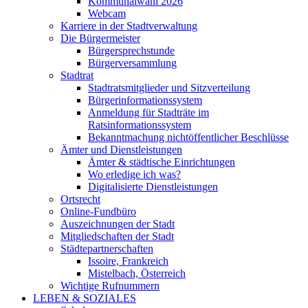
Kommunalwahl 2026
Webcam
Karriere in der Stadtverwaltung
Die Bürgermeister
Bürgersprechstunde
Bürgerversammlung
Stadtrat
Stadtratsmitglieder und Sitzverteilung
Bürgerinformationssystem
Anmeldung für Stadträte im
Ratsinformationssystem
Bekanntmachung nichtöffentlicher Beschlüsse
Ämter und Dienstleistungen
Ämter & städtische Einrichtungen
Wo erledige ich was?
Digitalisierte Dienstleistungen
Ortsrecht
Online-Fundbüro
Auszeichnungen der Stadt
Mitgliedschaften der Stadt
Städtepartnerschaften
Issoire, Frankreich
Mistelbach, Österreich
Wichtige Rufnummern
LEBEN & SOZIALES