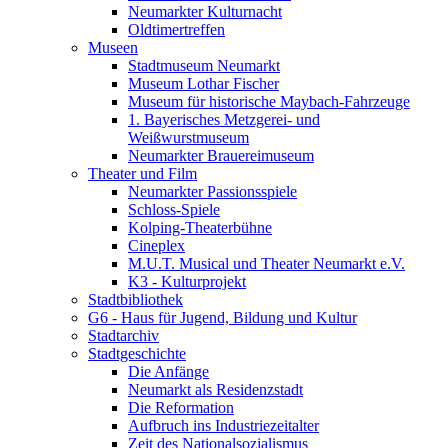
Neumarkter Kulturnacht
Oldtimertreffen
Museen
Stadtmuseum Neumarkt
Museum Lothar Fischer
Museum für historische Maybach-Fahrzeuge
1. Bayerisches Metzgerei- und
Weißwurstmuseum
Neumarkter Brauereimuseum
Theater und Film
Neumarkter Passionsspiele
Schloss-Spiele
Kolping-Theaterbühne
Cineplex
M.U.T. Musical und Theater Neumarkt e.V.
K3 - Kulturprojekt
Stadtbibliothek
G6 - Haus für Jugend, Bildung und Kultur
Stadtarchiv
Stadtgeschichte
Die Anfänge
Neumarkt als Residenzstadt
Die Reformation
Aufbruch ins Industriezeitalter
Zeit des Nationalsozialismus