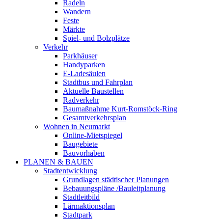
Radeln
Wandern
Feste
Märkte
Spiel- und Bolzplätze
Verkehr
Parkhäuser
Handyparken
E-Ladesäulen
Stadtbus und Fahrplan
Aktuelle Baustellen
Radverkehr
Baumaßnahme Kurt-Romstöck-Ring
Gesamtverkehrsplan
Wohnen in Neumarkt
Online-Mietspiegel
Baugebiete
Bauvorhaben
PLANEN & BAUEN
Stadtentwicklung
Grundlagen städtischer Planungen
Bebauungspläne /Bauleitplanung
Stadtleitbild
Lärmaktionsplan
Stadtpark