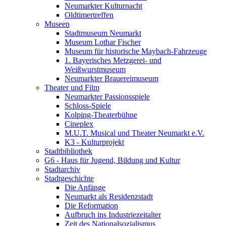
Neumarkter Kulturnacht
Oldtimertreffen
Museen
Stadtmuseum Neumarkt
Museum Lothar Fischer
Museum für historische Maybach-Fahrzeuge
1. Bayerisches Metzgerei- und
Weißwurstmuseum
Neumarkter Brauereimuseum
Theater und Film
Neumarkter Passionsspiele
Schloss-Spiele
Kolping-Theaterbühne
Cineplex
M.U.T. Musical und Theater Neumarkt e.V.
K3 - Kulturprojekt
Stadtbibliothek
G6 - Haus für Jugend, Bildung und Kultur
Stadtarchiv
Stadtgeschichte
Die Anfänge
Neumarkt als Residenzstadt
Die Reformation
Aufbruch ins Industriezeitalter
Zeit des Nationalsozialismus