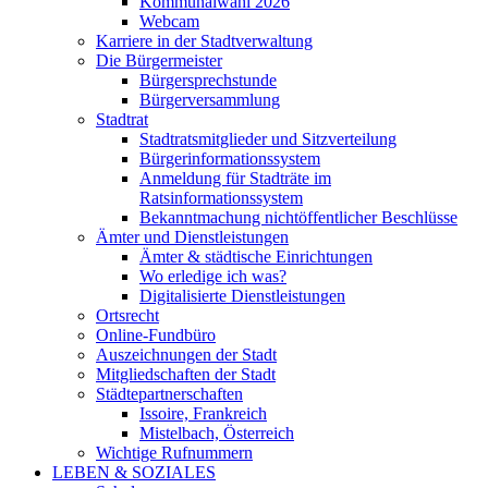
Kommunalwahl 2026
Webcam
Karriere in der Stadtverwaltung
Die Bürgermeister
Bürgersprechstunde
Bürgerversammlung
Stadtrat
Stadtratsmitglieder und Sitzverteilung
Bürgerinformationssystem
Anmeldung für Stadträte im
Ratsinformationssystem
Bekanntmachung nichtöffentlicher Beschlüsse
Ämter und Dienstleistungen
Ämter & städtische Einrichtungen
Wo erledige ich was?
Digitalisierte Dienstleistungen
Ortsrecht
Online-Fundbüro
Auszeichnungen der Stadt
Mitgliedschaften der Stadt
Städtepartnerschaften
Issoire, Frankreich
Mistelbach, Österreich
Wichtige Rufnummern
LEBEN & SOZIALES