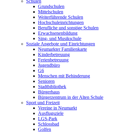
Schulen
Grundschulen
Mittelschulen
Weiterführende Schulen
Hochschuleinrichtungen
Berufliche und sonstige Schulen
Erwachsenenbildung
Sing- und Musikschule
Soziale Angebote und Einrichtungen
Neumarkter Familienkarte
Kinderbetreuung
Ferienbetreuung
Jugendbüro
G6
Menschen mit Behinderung
Senioren
Stadtbibliothek
Bürgerhaus
Bürgerzentrum in der Alten Schule
Sport und Freizeit
Vereine in Neumarkt
Ausflugsziele
LGS-Park
Schlossbad
Golfen