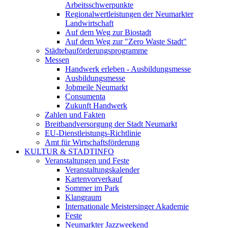
Arbeitsschwerpunkte
Regionalwertleistungen der Neumarkter
Landwirtschaft
Auf dem Weg zur Biostadt
Auf dem Weg zur "Zero Waste Stadt"
Städtebauförderungsprogramme
Messen
Handwerk erleben - Ausbildungsmesse
Ausbildungsmesse
Jobmeile Neumarkt
Consumenta
Zukunft Handwerk
Zahlen und Fakten
Breitbandversorgung der Stadt Neumarkt
EU-Dienstleistungs-Richtlinie
Amt für Wirtschaftsförderung
KULTUR & STADTINFO
Veranstaltungen und Feste
Veranstaltungskalender
Kartenvorverkauf
Sommer im Park
Klangraum
Internationale Meistersinger Akademie
Feste
Neumarkter Jazzweekend