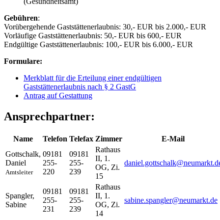
(Gesundheitsamt)
Gebühren
:
Vorübergehende Gaststättenerlaubnis: 30,- EUR bis 2.000,- EUR
Vorläufige Gaststättenerlaubnis: 50,- EUR bis 600,- EUR
Endgültige Gaststättenerlaubnis: 100,- EUR bis 6.000,- EUR
Formulare:
Merkblatt für die Erteilung einer endgültigen
Gaststättenerlaubnis nach § 2 GastG
Antrag auf Gestattung
Ansprechpartner:
Name
Telefon
Telefax
Zimmer
E-Mail
Rathaus
Gottschalk
,
09181
09181
II, 1.
Daniel
255-
255-
daniel.gottschalk@neumarkt.d
OG, Zi.
220
239
Amtsleiter
15
Rathaus
09181
09181
Spangler
,
II, 1.
255-
255-
sabine.spangler@neumarkt.de
Sabine
OG, Zi.
231
239
14