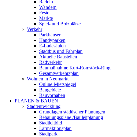
Radeln
Wandern
Feste
Märkte
Spiel- und Bolzplätze
Verkehr
Parkhäuser
Handyparken
E-Ladesäulen
Stadtbus und Fahrplan
Aktuelle Baustellen
Radverkehr
Baumaßnahme Kurt-Romstöck-Ring
Gesamtverkehrsplan
Wohnen in Neumarkt
Online-Mietspiegel
Baugebiete
Bauvorhaben
PLANEN & BAUEN
Stadtentwicklung
Grundlagen städtischer Planungen
Bebauungspläne /Bauleitplanung
Stadtleitbild
Lärmaktionsplan
Stadtpark