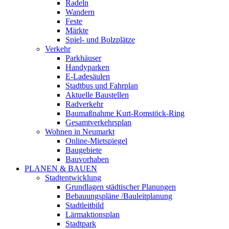
Radeln
Wandern
Feste
Märkte
Spiel- und Bolzplätze
Verkehr
Parkhäuser
Handyparken
E-Ladesäulen
Stadtbus und Fahrplan
Aktuelle Baustellen
Radverkehr
Baumaßnahme Kurt-Romstöck-Ring
Gesamtverkehrsplan
Wohnen in Neumarkt
Online-Mietspiegel
Baugebiete
Bauvorhaben
PLANEN & BAUEN
Stadtentwicklung
Grundlagen städtischer Planungen
Bebauungspläne /Bauleitplanung
Stadtleitbild
Lärmaktionsplan
Stadtpark