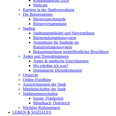
Kommunalwahl 2026
Webcam
Karriere in der Stadtverwaltung
Die Bürgermeister
Bürgersprechstunde
Bürgerversammlung
Stadtrat
Stadtratsmitglieder und Sitzverteilung
Bürgerinformationssystem
Anmeldung für Stadträte im
Ratsinformationssystem
Bekanntmachung nichtöffentlicher Beschlüsse
Ämter und Dienstleistungen
Ämter & städtische Einrichtungen
Wo erledige ich was?
Digitalisierte Dienstleistungen
Ortsrecht
Online-Fundbüro
Auszeichnungen der Stadt
Mitgliedschaften der Stadt
Städtepartnerschaften
Issoire, Frankreich
Mistelbach, Österreich
Wichtige Rufnummern
LEBEN & SOZIALES