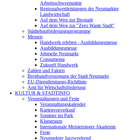
Arbeitsschwerpunkte
Regionalwertleistungen der Neumarkter
Landwirtschaft
Auf dem Weg zur Biostadt
Auf dem Weg zur "Zero Waste Stadt"
Städtebauförderungsprogramme
Messen
Handwerk erleben - Ausbildungsmesse
Ausbildungsmesse
Jobmeile Neumarkt
Consumenta
Zukunft Handwerk
Zahlen und Fakten
Breitbandversorgung der Stadt Neumarkt
EU-Dienstleistungs-Richtlinie
Amt für Wirtschaftsförderung
KULTUR & STADTINFO
Veranstaltungen und Feste
Veranstaltungskalender
Kartenvorverkauf
Sommer im Park
Klangraum
Internationale Meistersinger Akademie
Feste
Neumarkter Jazzweekend