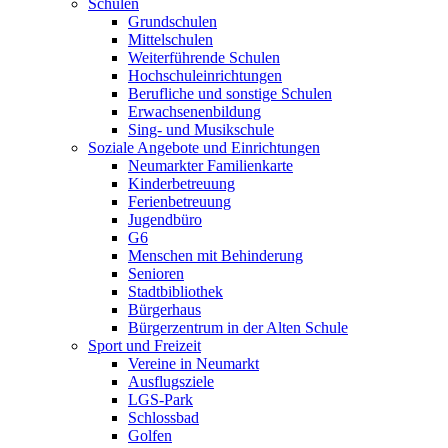
Schulen
Grundschulen
Mittelschulen
Weiterführende Schulen
Hochschuleinrichtungen
Berufliche und sonstige Schulen
Erwachsenenbildung
Sing- und Musikschule
Soziale Angebote und Einrichtungen
Neumarkter Familienkarte
Kinderbetreuung
Ferienbetreuung
Jugendbüro
G6
Menschen mit Behinderung
Senioren
Stadtbibliothek
Bürgerhaus
Bürgerzentrum in der Alten Schule
Sport und Freizeit
Vereine in Neumarkt
Ausflugsziele
LGS-Park
Schlossbad
Golfen