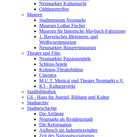
Neumarkter Kulturnacht
Oldtimertreffen
Museen
Stadtmuseum Neumarkt
Museum Lothar Fischer
Museum für historische Maybach-Fahrzeuge
1. Bayerisches Metzgerei- und
Weißwurstmuseum
Neumarkter Brauereimuseum
Theater und Film
Neumarkter Passionsspiele
Schloss-Spiele
Kolping-Theaterbühne
Cineplex
M.U.T. Musical und Theater Neumarkt e.V.
K3 - Kulturprojekt
Stadtbibliothek
G6 - Haus für Jugend, Bildung und Kultur
Stadtarchiv
Stadtgeschichte
Die Anfänge
Neumarkt als Residenzstadt
Die Reformation
Aufbruch ins Industriezeitalter
Zeit des Nationalsozialismus