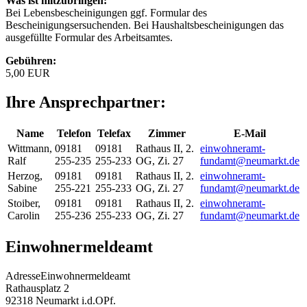
Was ist mitzubringen:
Bei Lebensbescheinigungen ggf. Formular des
Bescheinigungsersuchenden. Bei Haushaltsbescheinigungen das
ausgefüllte Formular des Arbeitsamtes.
Gebühren:
5,00 EUR
Ihre Ansprechpartner:
Name
Telefon
Telefax
Zimmer
E-Mail
Wittmann
,
09181
09181
Rathaus II, 2.
einwohneramt-
Ralf
255-235
255-233
OG, Zi. 27
fundamt@neumarkt.de
Herzog
,
09181
09181
Rathaus II, 2.
einwohneramt-
Sabine
255-221
255-233
OG, Zi. 27
fundamt@neumarkt.de
Stoiber
,
09181
09181
Rathaus II, 2.
einwohneramt-
Carolin
255-236
255-233
OG, Zi. 27
fundamt@neumarkt.de
Einwohnermeldeamt
Adresse
Einwohnermeldeamt
Rathausplatz 2
92318
Neumarkt i.d.OPf.