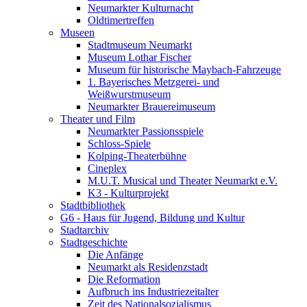
Neumarkter Kulturnacht
Oldtimertreffen
Museen
Stadtmuseum Neumarkt
Museum Lothar Fischer
Museum für historische Maybach-Fahrzeuge
1. Bayerisches Metzgerei- und
Weißwurstmuseum
Neumarkter Brauereimuseum
Theater und Film
Neumarkter Passionsspiele
Schloss-Spiele
Kolping-Theaterbühne
Cineplex
M.U.T. Musical und Theater Neumarkt e.V.
K3 - Kulturprojekt
Stadtbibliothek
G6 - Haus für Jugend, Bildung und Kultur
Stadtarchiv
Stadtgeschichte
Die Anfänge
Neumarkt als Residenzstadt
Die Reformation
Aufbruch ins Industriezeitalter
Zeit des Nationalsozialismus