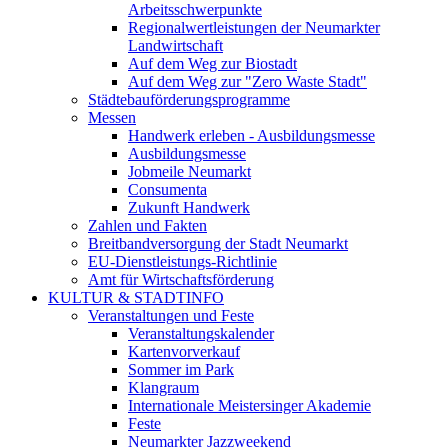
Arbeitsschwerpunkte
Regionalwertleistungen der Neumarkter
Landwirtschaft
Auf dem Weg zur Biostadt
Auf dem Weg zur "Zero Waste Stadt"
Städtebauförderungsprogramme
Messen
Handwerk erleben - Ausbildungsmesse
Ausbildungsmesse
Jobmeile Neumarkt
Consumenta
Zukunft Handwerk
Zahlen und Fakten
Breitbandversorgung der Stadt Neumarkt
EU-Dienstleistungs-Richtlinie
Amt für Wirtschaftsförderung
KULTUR & STADTINFO
Veranstaltungen und Feste
Veranstaltungskalender
Kartenvorverkauf
Sommer im Park
Klangraum
Internationale Meistersinger Akademie
Feste
Neumarkter Jazzweekend