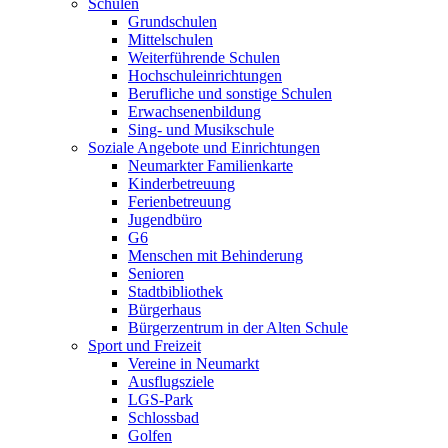
Schulen
Grundschulen
Mittelschulen
Weiterführende Schulen
Hochschuleinrichtungen
Berufliche und sonstige Schulen
Erwachsenenbildung
Sing- und Musikschule
Soziale Angebote und Einrichtungen
Neumarkter Familienkarte
Kinderbetreuung
Ferienbetreuung
Jugendbüro
G6
Menschen mit Behinderung
Senioren
Stadtbibliothek
Bürgerhaus
Bürgerzentrum in der Alten Schule
Sport und Freizeit
Vereine in Neumarkt
Ausflugsziele
LGS-Park
Schlossbad
Golfen