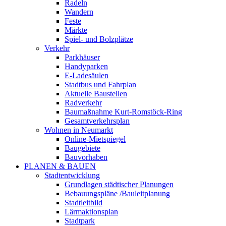
Radeln
Wandern
Feste
Märkte
Spiel- und Bolzplätze
Verkehr
Parkhäuser
Handyparken
E-Ladesäulen
Stadtbus und Fahrplan
Aktuelle Baustellen
Radverkehr
Baumaßnahme Kurt-Romstöck-Ring
Gesamtverkehrsplan
Wohnen in Neumarkt
Online-Mietspiegel
Baugebiete
Bauvorhaben
PLANEN & BAUEN
Stadtentwicklung
Grundlagen städtischer Planungen
Bebauungspläne /Bauleitplanung
Stadtleitbild
Lärmaktionsplan
Stadtpark