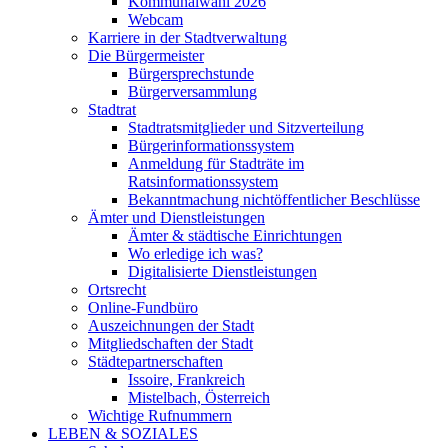
Kommunalwahl 2026
Webcam
Karriere in der Stadtverwaltung
Die Bürgermeister
Bürgersprechstunde
Bürgerversammlung
Stadtrat
Stadtratsmitglieder und Sitzverteilung
Bürgerinformationssystem
Anmeldung für Stadträte im
Ratsinformationssystem
Bekanntmachung nichtöffentlicher Beschlüsse
Ämter und Dienstleistungen
Ämter & städtische Einrichtungen
Wo erledige ich was?
Digitalisierte Dienstleistungen
Ortsrecht
Online-Fundbüro
Auszeichnungen der Stadt
Mitgliedschaften der Stadt
Städtepartnerschaften
Issoire, Frankreich
Mistelbach, Österreich
Wichtige Rufnummern
LEBEN & SOZIALES