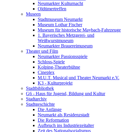
Neumarkter Kulturnacht
Oldtimertreffen
Museen
Stadtmuseum Neumarkt
Museum Lothar Fischer
Museum für historische Maybach-Fahrzeuge
1. Bayerisches Metzgerei- und
Weißwurstmuseum
Neumarkter Brauereimuseum
Theater und Film
Neumarkter Passionsspiele
Schloss-Spiele
Kolping-Theaterbühne
Cineplex
M.U.T. Musical und Theater Neumarkt e.V.
K3 - Kulturprojekt
Stadtbibliothek
G6 - Haus für Jugend, Bildung und Kultur
Stadtarchiv
Stadtgeschichte
Die Anfänge
Neumarkt als Residenzstadt
Die Reformation
Aufbruch ins Industriezeitalter
Zeit des Nationalsozialismus