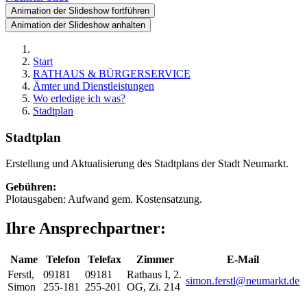
Animation der Slideshow fortführen
Animation der Slideshow anhalten
Start
RATHAUS & BÜRGERSERVICE
Ämter und Dienstleistungen
Wo erledige ich was?
Stadtplan
Stadtplan
Erstellung und Aktualisierung des Stadtplans der Stadt Neumarkt.
Gebühren:
Plotausgaben: Aufwand gem. Kostensatzung.
Ihre Ansprechpartner:
Name
Telefon
Telefax
Zimmer
E-Mail
Ferstl
,
09181
09181
Rathaus I, 2.
simon.ferstl@neumarkt.de
Simon
255-181
255-201
OG, Zi. 214