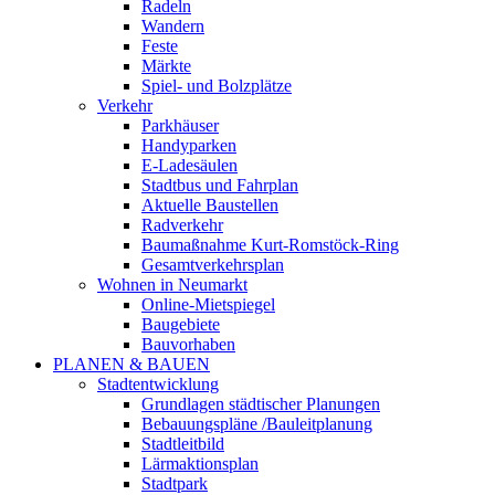
Radeln
Wandern
Feste
Märkte
Spiel- und Bolzplätze
Verkehr
Parkhäuser
Handyparken
E-Ladesäulen
Stadtbus und Fahrplan
Aktuelle Baustellen
Radverkehr
Baumaßnahme Kurt-Romstöck-Ring
Gesamtverkehrsplan
Wohnen in Neumarkt
Online-Mietspiegel
Baugebiete
Bauvorhaben
PLANEN & BAUEN
Stadtentwicklung
Grundlagen städtischer Planungen
Bebauungspläne /Bauleitplanung
Stadtleitbild
Lärmaktionsplan
Stadtpark