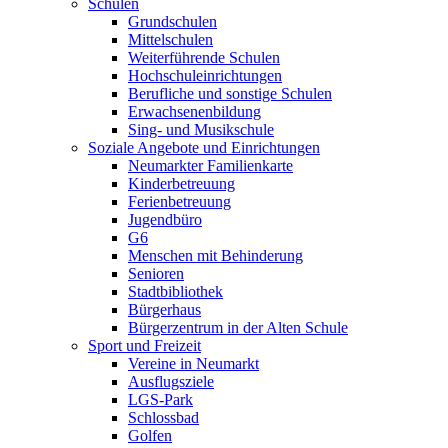
Schulen
Grundschulen
Mittelschulen
Weiterführende Schulen
Hochschuleinrichtungen
Berufliche und sonstige Schulen
Erwachsenenbildung
Sing- und Musikschule
Soziale Angebote und Einrichtungen
Neumarkter Familienkarte
Kinderbetreuung
Ferienbetreuung
Jugendbüro
G6
Menschen mit Behinderung
Senioren
Stadtbibliothek
Bürgerhaus
Bürgerzentrum in der Alten Schule
Sport und Freizeit
Vereine in Neumarkt
Ausflugsziele
LGS-Park
Schlossbad
Golfen