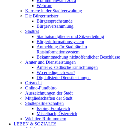
Kommunalwahl 2026
Webcam
Karriere in der Stadtverwaltung
Die Bürgermeister
Bürgersprechstunde
Bürgerversammlung
Stadtrat
Stadtratsmitglieder und Sitzverteilung
Bürgerinformationssystem
Anmeldung für Stadträte im
Ratsinformationssystem
Bekanntmachung nichtöffentlicher Beschlüsse
Ämter und Dienstleistungen
Ämter & städtische Einrichtungen
Wo erledige ich was?
Digitalisierte Dienstleistungen
Ortsrecht
Online-Fundbüro
Auszeichnungen der Stadt
Mitgliedschaften der Stadt
Städtepartnerschaften
Issoire, Frankreich
Mistelbach, Österreich
Wichtige Rufnummern
LEBEN & SOZIALES