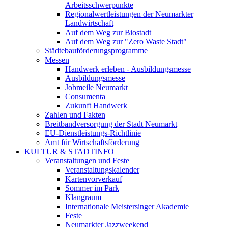
Arbeitsschwerpunkte
Regionalwertleistungen der Neumarkter
Landwirtschaft
Auf dem Weg zur Biostadt
Auf dem Weg zur "Zero Waste Stadt"
Städtebauförderungsprogramme
Messen
Handwerk erleben - Ausbildungsmesse
Ausbildungsmesse
Jobmeile Neumarkt
Consumenta
Zukunft Handwerk
Zahlen und Fakten
Breitbandversorgung der Stadt Neumarkt
EU-Dienstleistungs-Richtlinie
Amt für Wirtschaftsförderung
KULTUR & STADTINFO
Veranstaltungen und Feste
Veranstaltungskalender
Kartenvorverkauf
Sommer im Park
Klangraum
Internationale Meistersinger Akademie
Feste
Neumarkter Jazzweekend