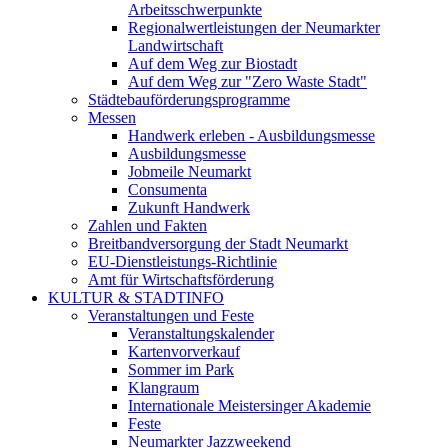
Arbeitsschwerpunkte
Regionalwertleistungen der Neumarkter
Landwirtschaft
Auf dem Weg zur Biostadt
Auf dem Weg zur "Zero Waste Stadt"
Städtebauförderungsprogramme
Messen
Handwerk erleben - Ausbildungsmesse
Ausbildungsmesse
Jobmeile Neumarkt
Consumenta
Zukunft Handwerk
Zahlen und Fakten
Breitbandversorgung der Stadt Neumarkt
EU-Dienstleistungs-Richtlinie
Amt für Wirtschaftsförderung
KULTUR & STADTINFO
Veranstaltungen und Feste
Veranstaltungskalender
Kartenvorverkauf
Sommer im Park
Klangraum
Internationale Meistersinger Akademie
Feste
Neumarkter Jazzweekend