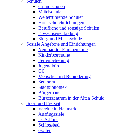
Schulen
Grundschulen
Mittelschulen
Weiterführende Schulen
Hochschuleinrichtungen
Berufliche und sonstige Schulen
Erwachsenenbildung
Sing- und Musikschule
Soziale Angebote und Einrichtungen
Neumarkter Familienkarte
Kinderbetreuung
Ferienbetreuung
Jugendbüro
G6
Menschen mit Behinderung
Senioren
Stadtbibliothek
Bürgerhaus
Bürgerzentrum in der Alten Schule
Sport und Freizeit
Vereine in Neumarkt
Ausflugsziele
LGS-Park
Schlossbad
Golfen