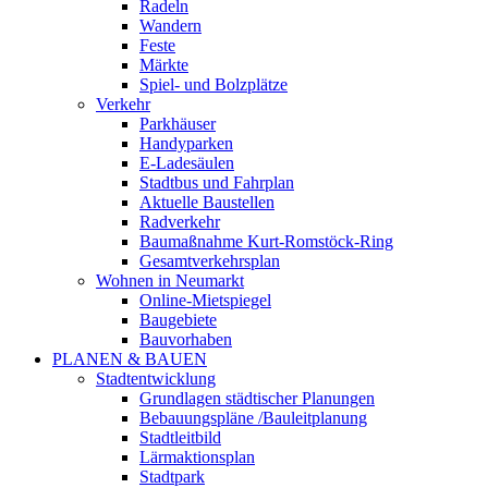
Radeln
Wandern
Feste
Märkte
Spiel- und Bolzplätze
Verkehr
Parkhäuser
Handyparken
E-Ladesäulen
Stadtbus und Fahrplan
Aktuelle Baustellen
Radverkehr
Baumaßnahme Kurt-Romstöck-Ring
Gesamtverkehrsplan
Wohnen in Neumarkt
Online-Mietspiegel
Baugebiete
Bauvorhaben
PLANEN & BAUEN
Stadtentwicklung
Grundlagen städtischer Planungen
Bebauungspläne /Bauleitplanung
Stadtleitbild
Lärmaktionsplan
Stadtpark