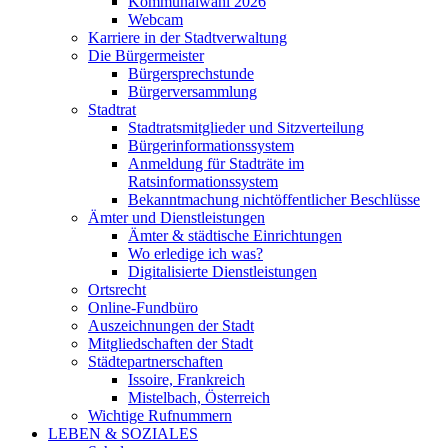
Kommunalwahl 2026
Webcam
Karriere in der Stadtverwaltung
Die Bürgermeister
Bürgersprechstunde
Bürgerversammlung
Stadtrat
Stadtratsmitglieder und Sitzverteilung
Bürgerinformationssystem
Anmeldung für Stadträte im
Ratsinformationssystem
Bekanntmachung nichtöffentlicher Beschlüsse
Ämter und Dienstleistungen
Ämter & städtische Einrichtungen
Wo erledige ich was?
Digitalisierte Dienstleistungen
Ortsrecht
Online-Fundbüro
Auszeichnungen der Stadt
Mitgliedschaften der Stadt
Städtepartnerschaften
Issoire, Frankreich
Mistelbach, Österreich
Wichtige Rufnummern
LEBEN & SOZIALES