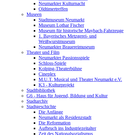
Neumarkter Kulturnacht
Oldtimertreffen
Museen
Stadtmuseum Neumarkt
Museum Lothar Fischer
Museum für historische Maybach-Fahrzeuge
1. Bayerisches Metzgerei- und
Weißwurstmuseum
Neumarkter Brauereimuseum
Theater und Film
Neumarkter Passionsspiele
Schloss-Spiele
Kolping-Theaterbühne
Cineplex
M.U.T. Musical und Theater Neumarkt e.V.
K3 - Kulturprojekt
Stadtbibliothek
G6 - Haus für Jugend, Bildung und Kultur
Stadtarchiv
Stadtgeschichte
Die Anfänge
Neumarkt als Residenzstadt
Die Reformation
Aufbruch ins Industriezeitalter
Zeit des Nationalsozialismus