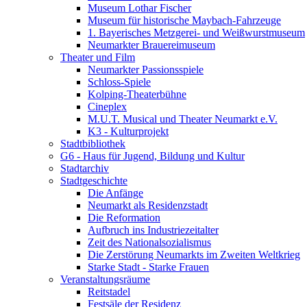
Museum Lothar Fischer
Museum für historische Maybach-Fahrzeuge
1. Bayerisches Metzgerei- und Weißwurstmuseum
Neumarkter Brauereimuseum
Theater und Film
Neumarkter Passionsspiele
Schloss-Spiele
Kolping-Theaterbühne
Cineplex
M.U.T. Musical und Theater Neumarkt e.V.
K3 - Kulturprojekt
Stadtbibliothek
G6 - Haus für Jugend, Bildung und Kultur
Stadtarchiv
Stadtgeschichte
Die Anfänge
Neumarkt als Residenzstadt
Die Reformation
Aufbruch ins Industriezeitalter
Zeit des Nationalsozialismus
Die Zerstörung Neumarkts im Zweiten Weltkrieg
Starke Stadt - Starke Frauen
Veranstaltungsräume
Reitstadel
Festsäle der Residenz