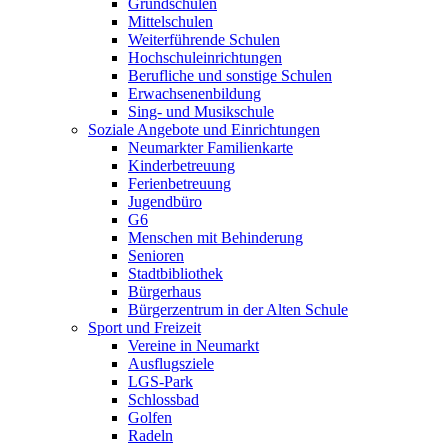
Grundschulen
Mittelschulen
Weiterführende Schulen
Hochschuleinrichtungen
Berufliche und sonstige Schulen
Erwachsenenbildung
Sing- und Musikschule
Soziale Angebote und Einrichtungen
Neumarkter Familienkarte
Kinderbetreuung
Ferienbetreuung
Jugendbüro
G6
Menschen mit Behinderung
Senioren
Stadtbibliothek
Bürgerhaus
Bürgerzentrum in der Alten Schule
Sport und Freizeit
Vereine in Neumarkt
Ausflugsziele
LGS-Park
Schlossbad
Golfen
Radeln