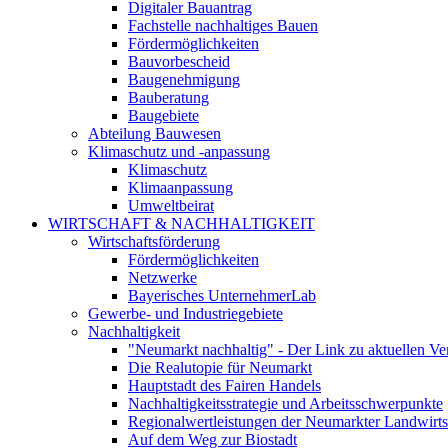
Digitaler Bauantrag
Fachstelle nachhaltiges Bauen
Fördermöglichkeiten
Bauvorbescheid
Baugenehmigung
Bauberatung
Baugebiete
Abteilung Bauwesen
Klimaschutz und -anpassung
Klimaschutz
Klimaanpassung
Umweltbeirat
WIRTSCHAFT & NACHHALTIGKEIT
Wirtschaftsförderung
Fördermöglichkeiten
Netzwerke
Bayerisches UnternehmerLab
Gewerbe- und Industriegebiete
Nachhaltigkeit
"Neumarkt nachhaltig" - Der Link zu aktuellen Ve
Die Realutopie für Neumarkt
Hauptstadt des Fairen Handels
Nachhaltigkeitsstrategie und Arbeitsschwerpunkte
Regionalwertleistungen der Neumarkter Landwirts
Auf dem Weg zur Biostadt