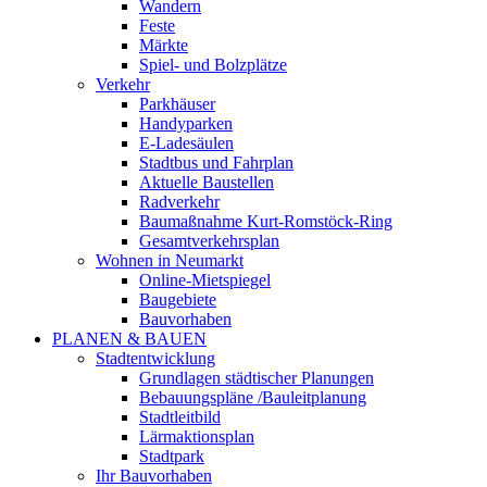
Wandern
Feste
Märkte
Spiel- und Bolzplätze
Verkehr
Parkhäuser
Handyparken
E-Ladesäulen
Stadtbus und Fahrplan
Aktuelle Baustellen
Radverkehr
Baumaßnahme Kurt-Romstöck-Ring
Gesamtverkehrsplan
Wohnen in Neumarkt
Online-Mietspiegel
Baugebiete
Bauvorhaben
PLANEN & BAUEN
Stadtentwicklung
Grundlagen städtischer Planungen
Bebauungspläne /Bauleitplanung
Stadtleitbild
Lärmaktionsplan
Stadtpark
Ihr Bauvorhaben