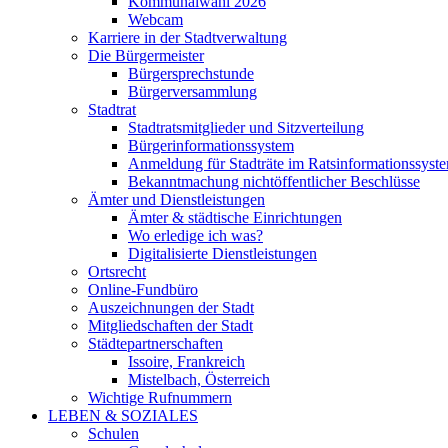
Kommunalwahl 2026
Webcam
Karriere in der Stadtverwaltung
Die Bürgermeister
Bürgersprechstunde
Bürgerversammlung
Stadtrat
Stadtratsmitglieder und Sitzverteilung
Bürgerinformationssystem
Anmeldung für Stadträte im Ratsinformationssyst
Bekanntmachung nichtöffentlicher Beschlüsse
Ämter und Dienstleistungen
Ämter & städtische Einrichtungen
Wo erledige ich was?
Digitalisierte Dienstleistungen
Ortsrecht
Online-Fundbüro
Auszeichnungen der Stadt
Mitgliedschaften der Stadt
Städtepartnerschaften
Issoire, Frankreich
Mistelbach, Österreich
Wichtige Rufnummern
LEBEN & SOZIALES
Schulen