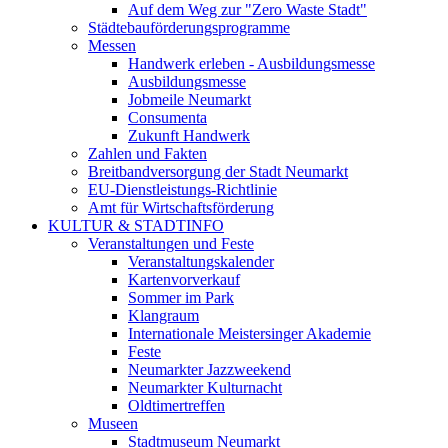
Auf dem Weg zur "Zero Waste Stadt"
Städtebauförderungsprogramme
Messen
Handwerk erleben - Ausbildungsmesse
Ausbildungsmesse
Jobmeile Neumarkt
Consumenta
Zukunft Handwerk
Zahlen und Fakten
Breitbandversorgung der Stadt Neumarkt
EU-Dienstleistungs-Richtlinie
Amt für Wirtschaftsförderung
KULTUR & STADTINFO
Veranstaltungen und Feste
Veranstaltungskalender
Kartenvorverkauf
Sommer im Park
Klangraum
Internationale Meistersinger Akademie
Feste
Neumarkter Jazzweekend
Neumarkter Kulturnacht
Oldtimertreffen
Museen
Stadtmuseum Neumarkt