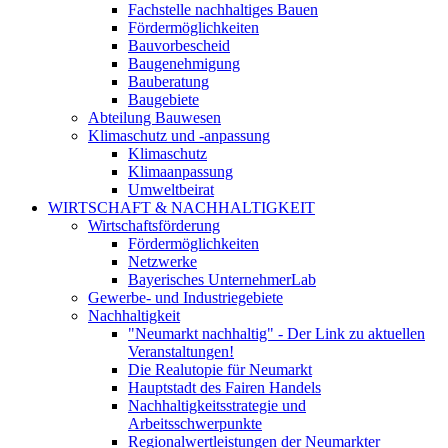
Fachstelle nachhaltiges Bauen
Fördermöglichkeiten
Bauvorbescheid
Baugenehmigung
Bauberatung
Baugebiete
Abteilung Bauwesen
Klimaschutz und -anpassung
Klimaschutz
Klimaanpassung
Umweltbeirat
WIRTSCHAFT & NACHHALTIGKEIT
Wirtschaftsförderung
Fördermöglichkeiten
Netzwerke
Bayerisches UnternehmerLab
Gewerbe- und Industriegebiete
Nachhaltigkeit
"Neumarkt nachhaltig" - Der Link zu aktuellen
Veranstaltungen!
Die Realutopie für Neumarkt
Hauptstadt des Fairen Handels
Nachhaltigkeitsstrategie und
Arbeitsschwerpunkte
Regionalwertleistungen der Neumarkter