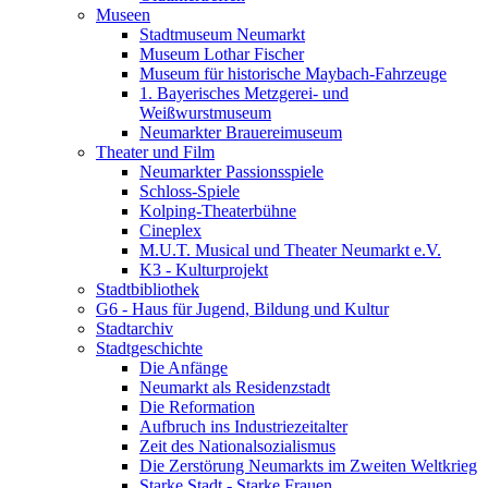
Museen
Stadtmuseum Neumarkt
Museum Lothar Fischer
Museum für historische Maybach-Fahrzeuge
1. Bayerisches Metzgerei- und
Weißwurstmuseum
Neumarkter Brauereimuseum
Theater und Film
Neumarkter Passionsspiele
Schloss-Spiele
Kolping-Theaterbühne
Cineplex
M.U.T. Musical und Theater Neumarkt e.V.
K3 - Kulturprojekt
Stadtbibliothek
G6 - Haus für Jugend, Bildung und Kultur
Stadtarchiv
Stadtgeschichte
Die Anfänge
Neumarkt als Residenzstadt
Die Reformation
Aufbruch ins Industriezeitalter
Zeit des Nationalsozialismus
Die Zerstörung Neumarkts im Zweiten Weltkrieg
Starke Stadt - Starke Frauen