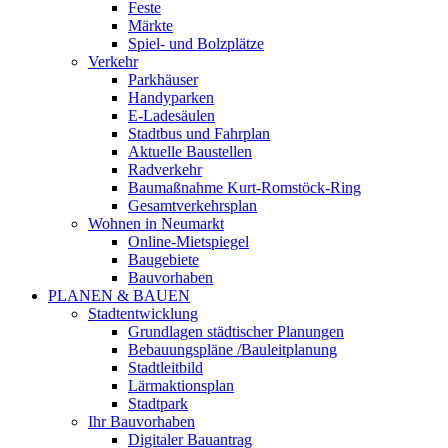
Feste
Märkte
Spiel- und Bolzplätze
Verkehr
Parkhäuser
Handyparken
E-Ladesäulen
Stadtbus und Fahrplan
Aktuelle Baustellen
Radverkehr
Baumaßnahme Kurt-Romstöck-Ring
Gesamtverkehrsplan
Wohnen in Neumarkt
Online-Mietspiegel
Baugebiete
Bauvorhaben
PLANEN & BAUEN
Stadtentwicklung
Grundlagen städtischer Planungen
Bebauungspläne /Bauleitplanung
Stadtleitbild
Lärmaktionsplan
Stadtpark
Ihr Bauvorhaben
Digitaler Bauantrag