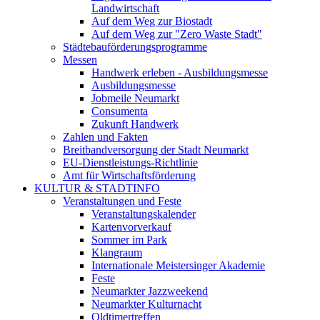
Landwirtschaft
Auf dem Weg zur Biostadt
Auf dem Weg zur "Zero Waste Stadt"
Städtebauförderungsprogramme
Messen
Handwerk erleben - Ausbildungsmesse
Ausbildungsmesse
Jobmeile Neumarkt
Consumenta
Zukunft Handwerk
Zahlen und Fakten
Breitbandversorgung der Stadt Neumarkt
EU-Dienstleistungs-Richtlinie
Amt für Wirtschaftsförderung
KULTUR & STADTINFO
Veranstaltungen und Feste
Veranstaltungskalender
Kartenvorverkauf
Sommer im Park
Klangraum
Internationale Meistersinger Akademie
Feste
Neumarkter Jazzweekend
Neumarkter Kulturnacht
Oldtimertreffen