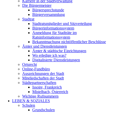
Karriere in der Stadtverwaltung
Die Bürgermeister
Bürgersprechstunde
Bürgerversammlung
Stadtrat
Stadtratsmitglieder und Sitzverteilung
Bürgerinformationssystem
Anmeldung für Stadträte im
Ratsinformationssystem
Bekanntmachung nichtöffentlicher Beschlüsse
Ämter und Dienstleistungen
Ämter & städtische Einrichtungen
Wo erledige ich was?
Digitalisierte Dienstleistungen
Ortsrecht
Online-Fundbüro
Auszeichnungen der Stadt
Mitgliedschaften der Stadt
Städtepartnerschaften
Issoire, Frankreich
Mistelbach, Österreich
Wichtige Rufnummern
LEBEN & SOZIALES
Schulen
Grundschulen