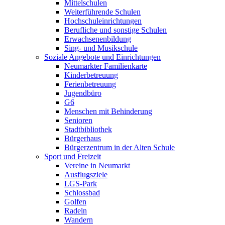
Mittelschulen
Weiterführende Schulen
Hochschuleinrichtungen
Berufliche und sonstige Schulen
Erwachsenenbildung
Sing- und Musikschule
Soziale Angebote und Einrichtungen
Neumarkter Familienkarte
Kinderbetreuung
Ferienbetreuung
Jugendbüro
G6
Menschen mit Behinderung
Senioren
Stadtbibliothek
Bürgerhaus
Bürgerzentrum in der Alten Schule
Sport und Freizeit
Vereine in Neumarkt
Ausflugsziele
LGS-Park
Schlossbad
Golfen
Radeln
Wandern