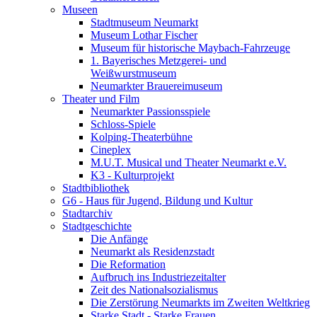
Museen
Stadtmuseum Neumarkt
Museum Lothar Fischer
Museum für historische Maybach-Fahrzeuge
1. Bayerisches Metzgerei- und
Weißwurstmuseum
Neumarkter Brauereimuseum
Theater und Film
Neumarkter Passionsspiele
Schloss-Spiele
Kolping-Theaterbühne
Cineplex
M.U.T. Musical und Theater Neumarkt e.V.
K3 - Kulturprojekt
Stadtbibliothek
G6 - Haus für Jugend, Bildung und Kultur
Stadtarchiv
Stadtgeschichte
Die Anfänge
Neumarkt als Residenzstadt
Die Reformation
Aufbruch ins Industriezeitalter
Zeit des Nationalsozialismus
Die Zerstörung Neumarkts im Zweiten Weltkrieg
Starke Stadt - Starke Frauen