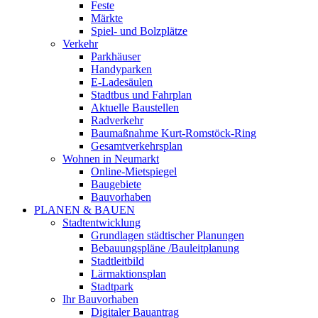
Feste
Märkte
Spiel- und Bolzplätze
Verkehr
Parkhäuser
Handyparken
E-Ladesäulen
Stadtbus und Fahrplan
Aktuelle Baustellen
Radverkehr
Baumaßnahme Kurt-Romstöck-Ring
Gesamtverkehrsplan
Wohnen in Neumarkt
Online-Mietspiegel
Baugebiete
Bauvorhaben
PLANEN & BAUEN
Stadtentwicklung
Grundlagen städtischer Planungen
Bebauungspläne /Bauleitplanung
Stadtleitbild
Lärmaktionsplan
Stadtpark
Ihr Bauvorhaben
Digitaler Bauantrag