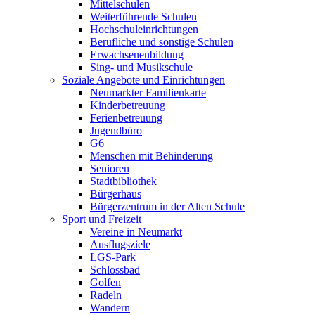
Mittelschulen
Weiterführende Schulen
Hochschuleinrichtungen
Berufliche und sonstige Schulen
Erwachsenenbildung
Sing- und Musikschule
Soziale Angebote und Einrichtungen
Neumarkter Familienkarte
Kinderbetreuung
Ferienbetreuung
Jugendbüro
G6
Menschen mit Behinderung
Senioren
Stadtbibliothek
Bürgerhaus
Bürgerzentrum in der Alten Schule
Sport und Freizeit
Vereine in Neumarkt
Ausflugsziele
LGS-Park
Schlossbad
Golfen
Radeln
Wandern