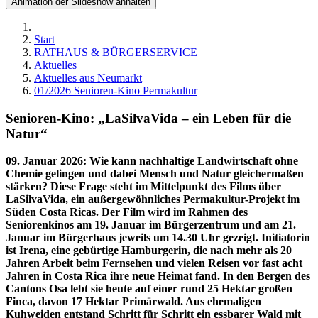
Animation der Slideshow anhalten
Start
RATHAUS & BÜRGERSERVICE
Aktuelles
Aktuelles aus Neumarkt
01/2026 Senioren-Kino Permakultur
Senioren-Kino: „LaSilvaVida – ein Leben für die
Natur“
09. Januar 2026
:
Wie kann nachhaltige Landwirtschaft ohne
Chemie gelingen und dabei Mensch und Natur gleichermaßen
stärken? Diese Frage steht im Mittelpunkt des Films über
LaSilvaVida, ein außergewöhnliches Permakultur-Projekt im
Süden Costa Ricas. Der Film wird im Rahmen des
Seniorenkinos am 19. Januar im Bürgerzentrum und am 21.
Januar im Bürgerhaus jeweils um 14.30 Uhr gezeigt. Initiatorin
ist Irena, eine gebürtige Hamburgerin, die nach mehr als 20
Jahren Arbeit beim Fernsehen und vielen Reisen vor fast acht
Jahren in Costa Rica ihre neue Heimat fand. In den Bergen des
Cantons Osa lebt sie heute auf einer rund 25 Hektar großen
Finca, davon 17 Hektar Primärwald. Aus ehemaligen
Kuhweiden entstand Schritt für Schritt ein essbarer Wald mit