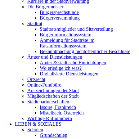
Karriere in der Stadtverwaltung
Die Bürgermeister
Bürgersprechstunde
Bürgerversammlung
Stadtrat
Stadtratsmitglieder und Sitzverteilung
Bürgerinformationssystem
Anmeldung für Stadträte im
Ratsinformationssystem
Bekanntmachung nichtöffentlicher Beschlüsse
Ämter und Dienstleistungen
Ämter & städtische Einrichtungen
Wo erledige ich was?
Digitalisierte Dienstleistungen
Ortsrecht
Online-Fundbüro
Auszeichnungen der Stadt
Mitgliedschaften der Stadt
Städtepartnerschaften
Issoire, Frankreich
Mistelbach, Österreich
Wichtige Rufnummern
LEBEN & SOZIALES
Schulen
Grundschulen