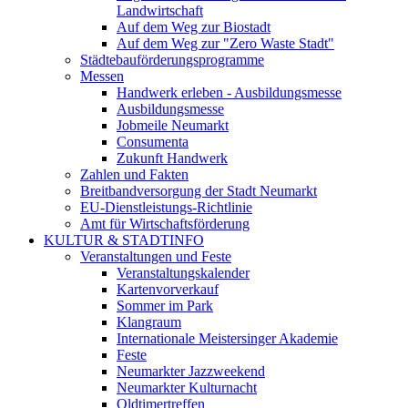
Landwirtschaft
Auf dem Weg zur Biostadt
Auf dem Weg zur "Zero Waste Stadt"
Städtebauförderungsprogramme
Messen
Handwerk erleben - Ausbildungsmesse
Ausbildungsmesse
Jobmeile Neumarkt
Consumenta
Zukunft Handwerk
Zahlen und Fakten
Breitbandversorgung der Stadt Neumarkt
EU-Dienstleistungs-Richtlinie
Amt für Wirtschaftsförderung
KULTUR & STADTINFO
Veranstaltungen und Feste
Veranstaltungskalender
Kartenvorverkauf
Sommer im Park
Klangraum
Internationale Meistersinger Akademie
Feste
Neumarkter Jazzweekend
Neumarkter Kulturnacht
Oldtimertreffen