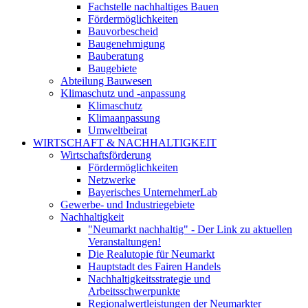
Fachstelle nachhaltiges Bauen
Fördermöglichkeiten
Bauvorbescheid
Baugenehmigung
Bauberatung
Baugebiete
Abteilung Bauwesen
Klimaschutz und -anpassung
Klimaschutz
Klimaanpassung
Umweltbeirat
WIRTSCHAFT & NACHHALTIGKEIT
Wirtschaftsförderung
Fördermöglichkeiten
Netzwerke
Bayerisches UnternehmerLab
Gewerbe- und Industriegebiete
Nachhaltigkeit
"Neumarkt nachhaltig" - Der Link zu aktuellen
Veranstaltungen!
Die Realutopie für Neumarkt
Hauptstadt des Fairen Handels
Nachhaltigkeitsstrategie und
Arbeitsschwerpunkte
Regionalwertleistungen der Neumarkter