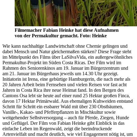
Filmemacher Fabian Heinke hat diese Aufnahmen
von der Permakultur gemacht. Foto: Heinke
Wie kann nachhaltige Landwirtschaft ohne Chemie gelingen und
dabei Mensch und Natur gleichermaßen stärken? Diese Frage steht
im Mittelpunkt des Films über LaSilvaVida, ein außergewöhnliches
Permakultur-Projekt im Süden Costa Ricas. Der Film wird im
Rahmen des Seniorenkinos am 19. Januar im Bürgerzentrum und
am 21. Januar im Bürgerhaus jeweils um 14.30 Uhr gezeigt.
Initiatorin ist Irena, eine gebürtige Hamburgerin, die nach mehr als
20 Jahren Arbeit beim Fernsehen und vielen Reisen vor fast acht
Jahren in Costa Rica ihre neue Heimat fand. In den Bergen des
Cantons Osa lebt sie heute auf einer rund 25 Hektar großen Finca,
davon 17 Hektar Primärwald. Aus ehemaligen Kuhweiden entstand
Schritt für Schritt ein essbarer Wald mit über 230 Obstbäumen,
Vanille-, Kakao- und Pfefferpflanzen in Mischkultur sowie
weitgehender Selbstversorgung – auch für Pferde, Ziegen, Hunde
und Geflügel. Der Film von Fabian Heinke gibt Einblick in das
einfache Leben im Regenwald, zeigt die beeindruckende
Artenvielfalt und macht deutlich, wie viel Engagement nötig ist, um