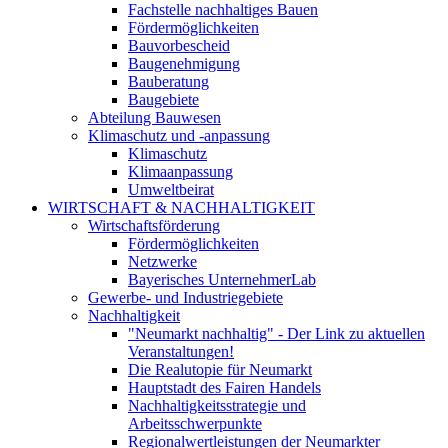
Fachstelle nachhaltiges Bauen
Fördermöglichkeiten
Bauvorbescheid
Baugenehmigung
Bauberatung
Baugebiete
Abteilung Bauwesen
Klimaschutz und -anpassung
Klimaschutz
Klimaanpassung
Umweltbeirat
WIRTSCHAFT & NACHHALTIGKEIT
Wirtschaftsförderung
Fördermöglichkeiten
Netzwerke
Bayerisches UnternehmerLab
Gewerbe- und Industriegebiete
Nachhaltigkeit
"Neumarkt nachhaltig" - Der Link zu aktuellen
Veranstaltungen!
Die Realutopie für Neumarkt
Hauptstadt des Fairen Handels
Nachhaltigkeitsstrategie und
Arbeitsschwerpunkte
Regionalwertleistungen der Neumarkter