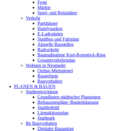
Feste
Märkte
Spiel- und Bolzplätze
Verkehr
Parkhäuser
Handyparken
E-Ladesäulen
Stadtbus und Fahrplan
Aktuelle Baustellen
Radverkehr
Baumaßnahme Kurt-Romstöck-Ring
Gesamtverkehrsplan
Wohnen in Neumarkt
Online-Mietspiegel
Baugebiete
Bauvorhaben
PLANEN & BAUEN
Stadtentwicklung
Grundlagen städtischer Planungen
Bebauungspläne /Bauleitplanung
Stadtleitbild
Lärmaktionsplan
Stadtpark
Ihr Bauvorhaben
Digitaler Bauantrag