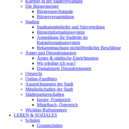
Karriere in der Stadtverwaltung
Die Bürgermeister
Bürgersprechstunde
Bürgerversammlung
Stadtrat
Stadtratsmitglieder und Sitzverteilung
Bürgerinformationssystem
Anmeldung für Stadträte im
Ratsinformationssystem
Bekanntmachung nichtöffentlicher Beschlüsse
Ämter und Dienstleistungen
Ämter & städtische Einrichtungen
Wo erledige ich was?
Digitalisierte Dienstleistungen
Ortsrecht
Online-Fundbüro
Auszeichnungen der Stadt
Mitgliedschaften der Stadt
Städtepartnerschaften
Issoire, Frankreich
Mistelbach, Österreich
Wichtige Rufnummern
LEBEN & SOZIALES
Schulen
Grundschulen