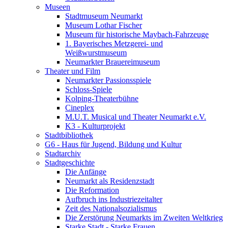
Museen
Stadtmuseum Neumarkt
Museum Lothar Fischer
Museum für historische Maybach-Fahrzeuge
1. Bayerisches Metzgerei- und
Weißwurstmuseum
Neumarkter Brauereimuseum
Theater und Film
Neumarkter Passionsspiele
Schloss-Spiele
Kolping-Theaterbühne
Cineplex
M.U.T. Musical und Theater Neumarkt e.V.
K3 - Kulturprojekt
Stadtbibliothek
G6 - Haus für Jugend, Bildung und Kultur
Stadtarchiv
Stadtgeschichte
Die Anfänge
Neumarkt als Residenzstadt
Die Reformation
Aufbruch ins Industriezeitalter
Zeit des Nationalsozialismus
Die Zerstörung Neumarkts im Zweiten Weltkrieg
Starke Stadt - Starke Frauen