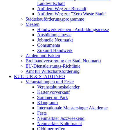
Landwirtschaft
Auf dem Weg zur Biostadt
Auf dem Weg zur "Zero Waste Stadt"
Städtebauförderungsprogramme
Messen
Handwerk erleben - Ausbildungsmesse
Ausbildungsmesse
Jobmeile Neumarkt
Consumenta
Zukunft Handwerk
Zahlen und Fakten
Breitbandversorgung der Stadt Neumarkt
EU-Dienstleistungs-Richtlinie
Amt für Wirtschaftsförderung
KULTUR & STADTINFO
Veranstaltungen und Feste
Veranstaltungskalender
Kartenvorverkauf
Sommer im Park
Klangraum
Internationale Meistersinger Akademie
Feste
Neumarkter Jazzweekend
Neumarkter Kulturnacht
Oldtimertreffen