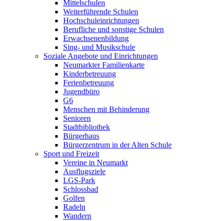
Mittelschulen
Weiterführende Schulen
Hochschuleinrichtungen
Berufliche und sonstige Schulen
Erwachsenenbildung
Sing- und Musikschule
Soziale Angebote und Einrichtungen
Neumarkter Familienkarte
Kinderbetreuung
Ferienbetreuung
Jugendbüro
G6
Menschen mit Behinderung
Senioren
Stadtbibliothek
Bürgerhaus
Bürgerzentrum in der Alten Schule
Sport und Freizeit
Vereine in Neumarkt
Ausflugsziele
LGS-Park
Schlossbad
Golfen
Radeln
Wandern