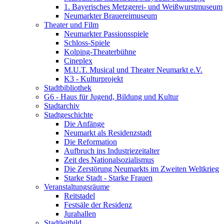
1. Bayerisches Metzgerei- und Weißwurstmuseum
Neumarkter Brauereimuseum
Theater und Film
Neumarkter Passionsspiele
Schloss-Spiele
Kolping-Theaterbühne
Cineplex
M.U.T. Musical und Theater Neumarkt e.V.
K3 - Kulturprojekt
Stadtbibliothek
G6 - Haus für Jugend, Bildung und Kultur
Stadtarchiv
Stadtgeschichte
Die Anfänge
Neumarkt als Residenzstadt
Die Reformation
Aufbruch ins Industriezeitalter
Zeit des Nationalsozialismus
Die Zerstörung Neumarkts im Zweiten Weltkrieg
Starke Stadt - Starke Frauen
Veranstaltungsräume
Reitstadel
Festsäle der Residenz
Jurahallen
Stadtleitbild