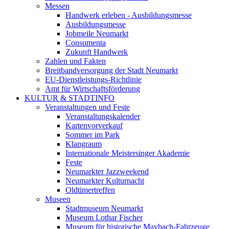
Messen
Handwerk erleben - Ausbildungsmesse
Ausbildungsmesse
Jobmeile Neumarkt
Consumenta
Zukunft Handwerk
Zahlen und Fakten
Breitbandversorgung der Stadt Neumarkt
EU-Dienstleistungs-Richtlinie
Amt für Wirtschaftsförderung
KULTUR & STADTINFO
Veranstaltungen und Feste
Veranstaltungskalender
Kartenvorverkauf
Sommer im Park
Klangraum
Internationale Meistersinger Akademie
Feste
Neumarkter Jazzweekend
Neumarkter Kulturnacht
Oldtimertreffen
Museen
Stadtmuseum Neumarkt
Museum Lothar Fischer
Museum für historische Maybach-Fahrzeuge