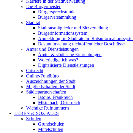
Karriere in der Stadtverwaltung
Die Bürgermeister
Bürgersprechstunde
Bürgerversammlung
Stadtrat
Stadtratsmitglieder und Sitzverteilung
Bürgerinformationssystem
Anmeldung für Stadträte im Ratsinformationssyst
Bekanntmachung nichtöffentlicher Beschlüsse
Ämter und Dienstleistungen
Ämter & städtische Einrichtungen
Wo erledige ich was?
Digitalisierte Dienstleistungen
Ortsrecht
Online-Fundbüro
Auszeichnungen der Stadt
Mitgliedschaften der Stadt
Städtepartnerschaften
Issoire, Frankreich
Mistelbach, Österreich
Wichtige Rufnummern
LEBEN & SOZIALES
Schulen
Grundschulen
Mittelschulen