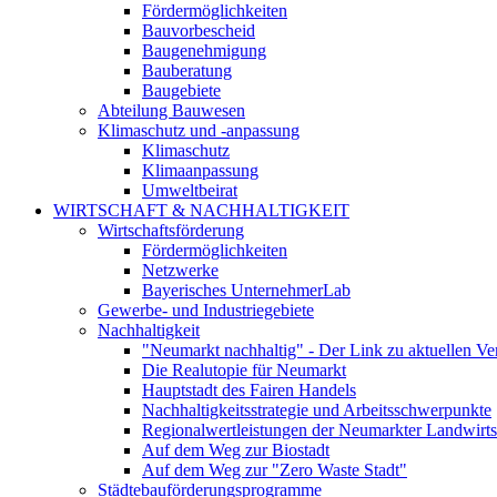
Fördermöglichkeiten
Bauvorbescheid
Baugenehmigung
Bauberatung
Baugebiete
Abteilung Bauwesen
Klimaschutz und -anpassung
Klimaschutz
Klimaanpassung
Umweltbeirat
WIRTSCHAFT & NACHHALTIGKEIT
Wirtschaftsförderung
Fördermöglichkeiten
Netzwerke
Bayerisches UnternehmerLab
Gewerbe- und Industriegebiete
Nachhaltigkeit
"Neumarkt nachhaltig" - Der Link zu aktuellen Ve
Die Realutopie für Neumarkt
Hauptstadt des Fairen Handels
Nachhaltigkeitsstrategie und Arbeitsschwerpunkte
Regionalwertleistungen der Neumarkter Landwirts
Auf dem Weg zur Biostadt
Auf dem Weg zur "Zero Waste Stadt"
Städtebauförderungsprogramme