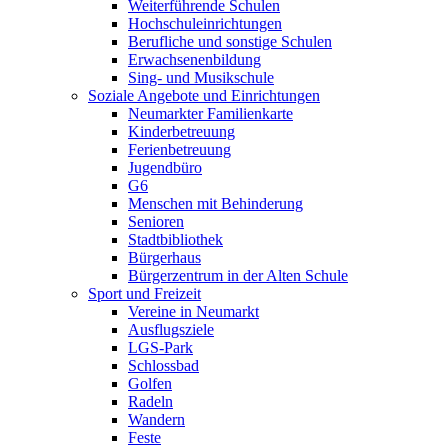
Weiterführende Schulen
Hochschuleinrichtungen
Berufliche und sonstige Schulen
Erwachsenenbildung
Sing- und Musikschule
Soziale Angebote und Einrichtungen
Neumarkter Familienkarte
Kinderbetreuung
Ferienbetreuung
Jugendbüro
G6
Menschen mit Behinderung
Senioren
Stadtbibliothek
Bürgerhaus
Bürgerzentrum in der Alten Schule
Sport und Freizeit
Vereine in Neumarkt
Ausflugsziele
LGS-Park
Schlossbad
Golfen
Radeln
Wandern
Feste