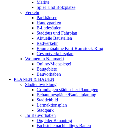
Märkte
Spiel- und Bolzplätze
Verkehr
Parkhäuser
Handyparken
E-Ladesäulen
Stadtbus und Fahrplan
Aktuelle Baustellen
Radverkehr
Baumaßnahme Kurt-Romstöck-Ring
Gesamtverkehrsplan
Wohnen in Neumarkt
Online-Mietspiegel
Baugebiete
Bauvorhaben
PLANEN & BAUEN
Stadtentwicklung
Grundlagen städtischer Planungen
Bebauungspläne /Bauleitplanung
Stadtleitbild
Lärmaktionsplan
Stadtpark
Ihr Bauvorhaben
Digitaler Bauantrag
Fachstelle nachhaltiges Bauen