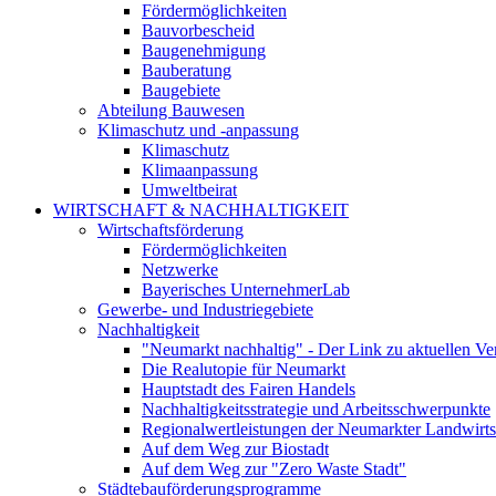
Fördermöglichkeiten
Bauvorbescheid
Baugenehmigung
Bauberatung
Baugebiete
Abteilung Bauwesen
Klimaschutz und -anpassung
Klimaschutz
Klimaanpassung
Umweltbeirat
WIRTSCHAFT & NACHHALTIGKEIT
Wirtschaftsförderung
Fördermöglichkeiten
Netzwerke
Bayerisches UnternehmerLab
Gewerbe- und Industriegebiete
Nachhaltigkeit
"Neumarkt nachhaltig" - Der Link zu aktuellen Ve
Die Realutopie für Neumarkt
Hauptstadt des Fairen Handels
Nachhaltigkeitsstrategie und Arbeitsschwerpunkte
Regionalwertleistungen der Neumarkter Landwirts
Auf dem Weg zur Biostadt
Auf dem Weg zur "Zero Waste Stadt"
Städtebauförderungsprogramme