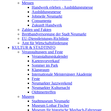
Messen
Handwerk erleben - Ausbildungsmesse
Ausbildungsmesse
Jobmeile Neumarkt
Consumenta
Zukunft Handwerk
Zahlen und Fakten
Breitbandversorgung der Stadt Neumarkt
EU-Dienstleistungs-Richtlinie
Amt für Wirtschaftsförderung
KULTUR & STADTINFO
Veranstaltungen und Feste
Veranstaltungskalender
Kartenvorverkauf
Sommer im Park
Klangraum
Internationale Meistersinger Akademie
Feste
Neumarkter Jazzweekend
Neumarkter Kulturnacht
Oldtimertreffen
Museen
Stadtmuseum Neumarkt
Museum Lothar Fischer
Museum für historische Maybach-Fahrzeuge