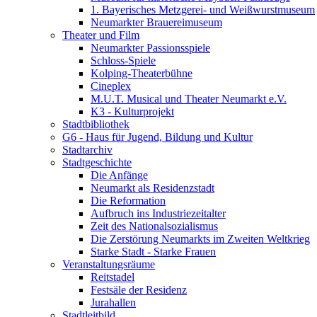
1. Bayerisches Metzgerei- und Weißwurstmuseum
Neumarkter Brauereimuseum
Theater und Film
Neumarkter Passionsspiele
Schloss-Spiele
Kolping-Theaterbühne
Cineplex
M.U.T. Musical und Theater Neumarkt e.V.
K3 - Kulturprojekt
Stadtbibliothek
G6 - Haus für Jugend, Bildung und Kultur
Stadtarchiv
Stadtgeschichte
Die Anfänge
Neumarkt als Residenzstadt
Die Reformation
Aufbruch ins Industriezeitalter
Zeit des Nationalsozialismus
Die Zerstörung Neumarkts im Zweiten Weltkrieg
Starke Stadt - Starke Frauen
Veranstaltungsräume
Reitstadel
Festsäle der Residenz
Jurahallen
Stadtleitbild