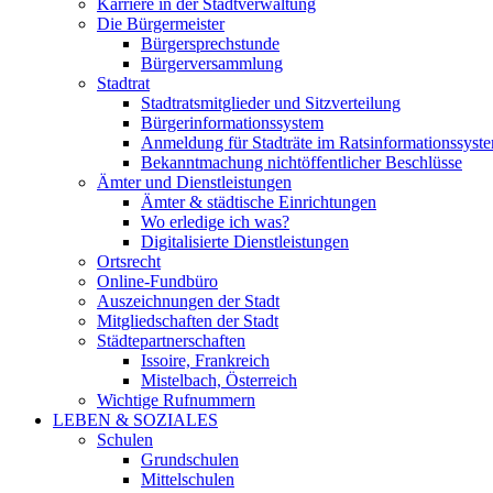
Karriere in der Stadtverwaltung
Die Bürgermeister
Bürgersprechstunde
Bürgerversammlung
Stadtrat
Stadtratsmitglieder und Sitzverteilung
Bürgerinformationssystem
Anmeldung für Stadträte im Ratsinformationssyst
Bekanntmachung nichtöffentlicher Beschlüsse
Ämter und Dienstleistungen
Ämter & städtische Einrichtungen
Wo erledige ich was?
Digitalisierte Dienstleistungen
Ortsrecht
Online-Fundbüro
Auszeichnungen der Stadt
Mitgliedschaften der Stadt
Städtepartnerschaften
Issoire, Frankreich
Mistelbach, Österreich
Wichtige Rufnummern
LEBEN & SOZIALES
Schulen
Grundschulen
Mittelschulen