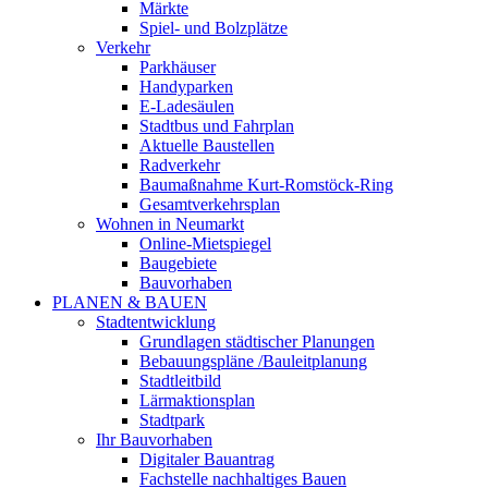
Märkte
Spiel- und Bolzplätze
Verkehr
Parkhäuser
Handyparken
E-Ladesäulen
Stadtbus und Fahrplan
Aktuelle Baustellen
Radverkehr
Baumaßnahme Kurt-Romstöck-Ring
Gesamtverkehrsplan
Wohnen in Neumarkt
Online-Mietspiegel
Baugebiete
Bauvorhaben
PLANEN & BAUEN
Stadtentwicklung
Grundlagen städtischer Planungen
Bebauungspläne /Bauleitplanung
Stadtleitbild
Lärmaktionsplan
Stadtpark
Ihr Bauvorhaben
Digitaler Bauantrag
Fachstelle nachhaltiges Bauen