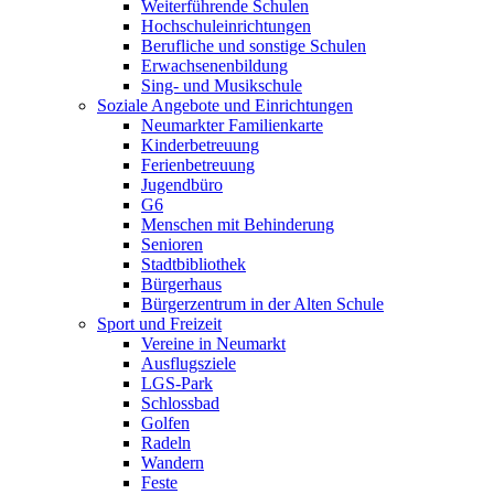
Weiterführende Schulen
Hochschuleinrichtungen
Berufliche und sonstige Schulen
Erwachsenenbildung
Sing- und Musikschule
Soziale Angebote und Einrichtungen
Neumarkter Familienkarte
Kinderbetreuung
Ferienbetreuung
Jugendbüro
G6
Menschen mit Behinderung
Senioren
Stadtbibliothek
Bürgerhaus
Bürgerzentrum in der Alten Schule
Sport und Freizeit
Vereine in Neumarkt
Ausflugsziele
LGS-Park
Schlossbad
Golfen
Radeln
Wandern
Feste