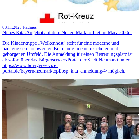
03.11.2025
Rathaus
Neues Kita-Angebot auf dem Neuen Markt öffnet im März 2026
Die Kinderkrippe „Wolkennest“ steht für eine moderne und
pädagogisch hochwertige Betreuung in einem sicheren und
geborgenen Umfeld. Die Anmeldung für einen Betreuungsplatz ist
ab sofort über das Bürgerservice-Portal der Stadt Neumarkt unter
https://www.buergerservice-
portal.de/bayern/neumarktopf/bsp_kita_anmeldung/#/ möglich.