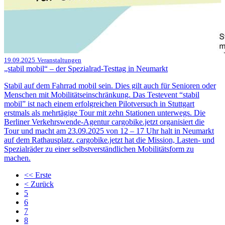
19.09.2025
Veranstaltungen
„stabil mobil“ – der Spezialrad-Testtag in Neumarkt
Stabil auf dem Fahrrad mobil sein. Dies gilt auch für Senioren oder
Menschen mit Mobilitätseinschränkung. Das Testevent “stabil
mobil” ist nach einem erfolgreichen Pilotversuch in Stuttgart
erstmals als mehrtägige Tour mit zehn Stationen unterwegs. Die
Berliner Verkehrswende-Agentur cargobike.jetzt organisiert die
Tour und macht am 23.09.2025 von 12 – 17 Uhr halt in Neumarkt
auf dem Rathausplatz. cargobike.jetzt hat die Mission, Lasten- und
Spezialräder zu einer selbstverständlichen Mobilitätsform zu
machen.
<<
Erste
<
Zurück
5
6
7
8