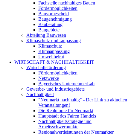
Fachstelle nachhaltiges Bauen
Fördermöglichkeiten
Bauvorbescheid
Baugenehmigung
Bauberatung
Baugebiete
Abteilung Bauwesen
Klimaschutz und -anpassung
Klimaschutz
Klimaanpassung
Umweltbeirat
WIRTSCHAFT & NACHHALTIGKEIT
Wirtschaftsförderung
Fördermöglichkeiten
Netzwerke
Bayerisches UnternehmerLab
Gewerbe- und Industriegebiete
Nachhaltigkeit
"Neumarkt nachhaltig" - Der Link zu aktuellen
Veranstaltungen!
Die Realutopie für Neumarkt
Hauptstadt des Fairen Handels
Nachhaltigkeitsstrategie und
Arbeitsschwerpunkte
Regionalwertleistungen der Neumarkter