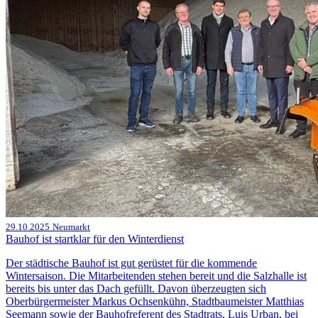
29.10.2025
Neumarkt
Bauhof ist startklar für den Winterdienst
Der städtische Bauhof ist gut gerüstet für die kommende
Wintersaison. Die Mitarbeitenden stehen bereit und die Salzhalle ist
bereits bis unter das Dach gefüllt. Davon überzeugten sich
Oberbürgermeister Markus Ochsenkühn, Stadtbaumeister Matthias
Seemann sowie der Bauhofreferent des Stadtrats, Luis Urban, bei