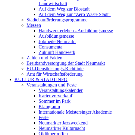
Landwirtschaft
Auf dem Weg zur Biostadt
Auf dem Weg zur "Zero Waste Stadt"
Städtebauförderungsprogramme
Messen
Handwerk erleben - Ausbildungsmesse
Ausbildungsmesse
Jobmeile Neumarkt
Consumenta
Zukunft Handwerk
Zahlen und Fakten
Breitbandversorgung der Stadt Neumarkt
EU-Dienstleistungs-Richtlinie
Amt für Wirtschaftsförderung
KULTUR & STADTINFO
Veranstaltungen und Feste
Veranstaltungskalender
Kartenvorverkauf
Sommer im Park
Klangraum
Internationale Meistersinger Akademie
Feste
Neumarkter Jazzweekend
Neumarkter Kulturnacht
Oldtimertreffen