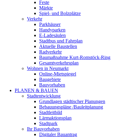
Feste
Märkte
Spiel- und Bolzplätze
Verkehr
Parkhäuser
Handyparken
E-Ladesäulen
Stadtbus und Fahrplan
Aktuelle Baustellen
Radverkehr
Baumaßnahme Kurt-Romstöck-Ring
Gesamtverkehrsplan
Wohnen in Neumarkt
Online-Mietspiegel
Baugebiete
Bauvorhaben
PLANEN & BAUEN
Stadtentwicklung
Grundlagen städtischer Planungen
Bebauungspläne /Bauleitplanung
Stadtleitbild
Lärmaktionsplan
Stadtpark
Ihr Bauvorhaben
Digitaler Bauantrag