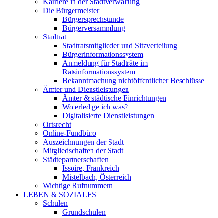
Karriere in der Stadtverwaltung
Die Bürgermeister
Bürgersprechstunde
Bürgerversammlung
Stadtrat
Stadtratsmitglieder und Sitzverteilung
Bürgerinformationssystem
Anmeldung für Stadträte im
Ratsinformationssystem
Bekanntmachung nichtöffentlicher Beschlüsse
Ämter und Dienstleistungen
Ämter & städtische Einrichtungen
Wo erledige ich was?
Digitalisierte Dienstleistungen
Ortsrecht
Online-Fundbüro
Auszeichnungen der Stadt
Mitgliedschaften der Stadt
Städtepartnerschaften
Issoire, Frankreich
Mistelbach, Österreich
Wichtige Rufnummern
LEBEN & SOZIALES
Schulen
Grundschulen