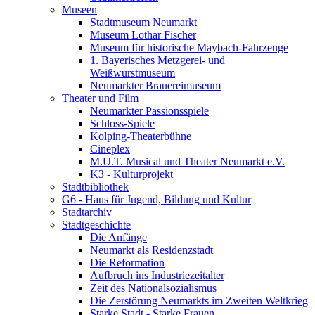
Museen
Stadtmuseum Neumarkt
Museum Lothar Fischer
Museum für historische Maybach-Fahrzeuge
1. Bayerisches Metzgerei- und
Weißwurstmuseum
Neumarkter Brauereimuseum
Theater und Film
Neumarkter Passionsspiele
Schloss-Spiele
Kolping-Theaterbühne
Cineplex
M.U.T. Musical und Theater Neumarkt e.V.
K3 - Kulturprojekt
Stadtbibliothek
G6 - Haus für Jugend, Bildung und Kultur
Stadtarchiv
Stadtgeschichte
Die Anfänge
Neumarkt als Residenzstadt
Die Reformation
Aufbruch ins Industriezeitalter
Zeit des Nationalsozialismus
Die Zerstörung Neumarkts im Zweiten Weltkrieg
Starke Stadt - Starke Frauen