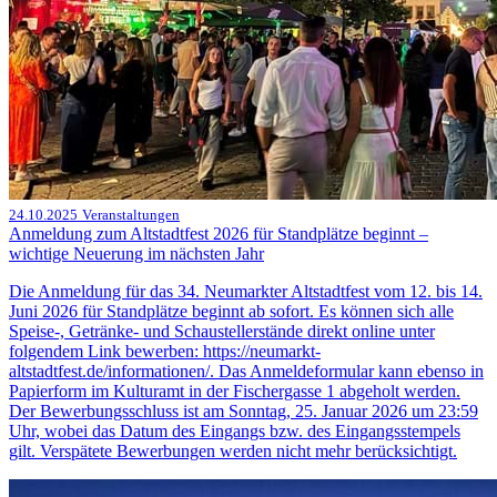
24.10.2025
Veranstaltungen
Anmeldung zum Altstadtfest 2026 für Standplätze beginnt –
wichtige Neuerung im nächsten Jahr
Die Anmeldung für das 34. Neumarkter Altstadtfest vom 12. bis 14.
Juni 2026 für Standplätze beginnt ab sofort. Es können sich alle
Speise-, Getränke- und Schaustellerstände direkt online unter
folgendem Link bewerben: https://neumarkt-
altstadtfest.de/informationen/. Das Anmeldeformular kann ebenso in
Papierform im Kulturamt in der Fischergasse 1 abgeholt werden.
Der Bewerbungsschluss ist am Sonntag, 25. Januar 2026 um 23:59
Uhr, wobei das Datum des Eingangs bzw. des Eingangsstempels
gilt. Verspätete Bewerbungen werden nicht mehr berücksichtigt.