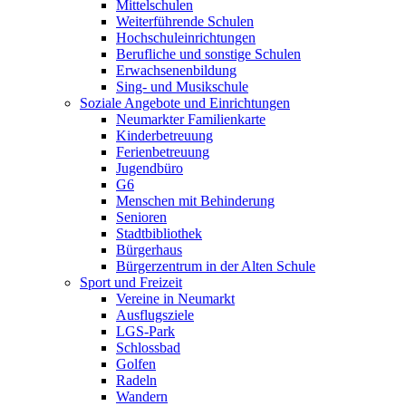
Mittelschulen
Weiterführende Schulen
Hochschuleinrichtungen
Berufliche und sonstige Schulen
Erwachsenenbildung
Sing- und Musikschule
Soziale Angebote und Einrichtungen
Neumarkter Familienkarte
Kinderbetreuung
Ferienbetreuung
Jugendbüro
G6
Menschen mit Behinderung
Senioren
Stadtbibliothek
Bürgerhaus
Bürgerzentrum in der Alten Schule
Sport und Freizeit
Vereine in Neumarkt
Ausflugsziele
LGS-Park
Schlossbad
Golfen
Radeln
Wandern