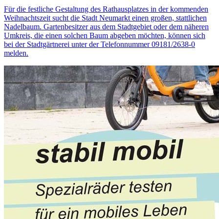
Für die festliche Gestaltung des Rathausplatzes in der kommenden
Weihnachtszeit sucht die Stadt Neumarkt einen großen, stattlichen
Nadelbaum. Gartenbesitzer aus dem Stadtgebiet oder dem näheren
Umkreis, die einen solchen Baum abgeben möchten, können sich
bei der Stadtgärtnerei unter der Telefonnummer 09181/2638-0
melden.