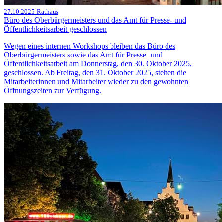
27.10.2025
Rathaus
Büro des Oberbürgermeisters und das Amt für Presse- und
Öffentlichkeitsarbeit geschlossen
Wegen eines internen Workshops bleiben das Büro des
Oberbürgermeisters sowie das Amt für Presse- und
Öffentlichkeitsarbeit am Donnerstag, den 30. Oktober 2025,
geschlossen. Ab Freitag, den 31. Oktober 2025, stehen die
Mitarbeiterinnen und Mitarbeiter wieder zu den gewohnten
Öffnungszeiten zur Verfügung.