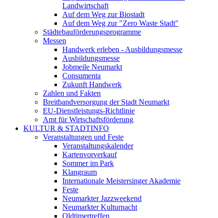
Landwirtschaft
Auf dem Weg zur Biostadt
Auf dem Weg zur "Zero Waste Stadt"
Städtebauförderungsprogramme
Messen
Handwerk erleben - Ausbildungsmesse
Ausbildungsmesse
Jobmeile Neumarkt
Consumenta
Zukunft Handwerk
Zahlen und Fakten
Breitbandversorgung der Stadt Neumarkt
EU-Dienstleistungs-Richtlinie
Amt für Wirtschaftsförderung
KULTUR & STADTINFO
Veranstaltungen und Feste
Veranstaltungskalender
Kartenvorverkauf
Sommer im Park
Klangraum
Internationale Meistersinger Akademie
Feste
Neumarkter Jazzweekend
Neumarkter Kulturnacht
Oldtimertreffen