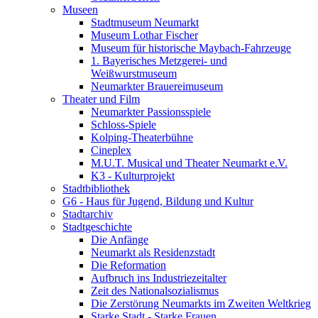
Museen
Stadtmuseum Neumarkt
Museum Lothar Fischer
Museum für historische Maybach-Fahrzeuge
1. Bayerisches Metzgerei- und
Weißwurstmuseum
Neumarkter Brauereimuseum
Theater und Film
Neumarkter Passionsspiele
Schloss-Spiele
Kolping-Theaterbühne
Cineplex
M.U.T. Musical und Theater Neumarkt e.V.
K3 - Kulturprojekt
Stadtbibliothek
G6 - Haus für Jugend, Bildung und Kultur
Stadtarchiv
Stadtgeschichte
Die Anfänge
Neumarkt als Residenzstadt
Die Reformation
Aufbruch ins Industriezeitalter
Zeit des Nationalsozialismus
Die Zerstörung Neumarkts im Zweiten Weltkrieg
Starke Stadt - Starke Frauen