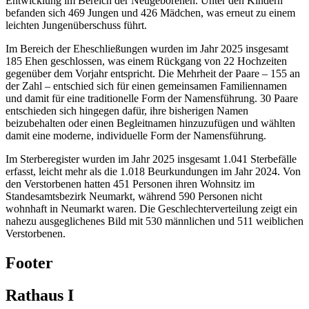
Entwicklung im Bereich der Neugeborenen. Unter den Kindern
befanden sich 469 Jungen und 426 Mädchen, was erneut zu einem
leichten Jungenüberschuss führt.
Im Bereich der Eheschließungen wurden im Jahr 2025 insgesamt
185 Ehen geschlossen, was einem Rückgang von 22 Hochzeiten
gegenüber dem Vorjahr entspricht. Die Mehrheit der Paare – 155 an
der Zahl – entschied sich für einen gemeinsamen Familiennamen
und damit für eine traditionelle Form der Namensführung. 30 Paare
entschieden sich hingegen dafür, ihre bisherigen Namen
beizubehalten oder einen Begleitnamen hinzuzufügen und wählten
damit eine moderne, individuelle Form der Namensführung.
Im Sterberegister wurden im Jahr 2025 insgesamt 1.041 Sterbefälle
erfasst, leicht mehr als die 1.018 Beurkundungen im Jahr 2024. Von
den Verstorbenen hatten 451 Personen ihren Wohnsitz im
Standesamtsbezirk Neumarkt, während 590 Personen nicht
wohnhaft in Neumarkt waren. Die Geschlechterverteilung zeigt ein
nahezu ausgeglichenes Bild mit 530 männlichen und 511 weiblichen
Verstorbenen.
Footer
Rathaus I