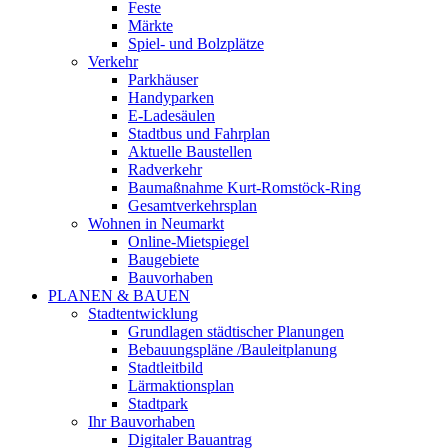
Feste
Märkte
Spiel- und Bolzplätze
Verkehr
Parkhäuser
Handyparken
E-Ladesäulen
Stadtbus und Fahrplan
Aktuelle Baustellen
Radverkehr
Baumaßnahme Kurt-Romstöck-Ring
Gesamtverkehrsplan
Wohnen in Neumarkt
Online-Mietspiegel
Baugebiete
Bauvorhaben
PLANEN & BAUEN
Stadtentwicklung
Grundlagen städtischer Planungen
Bebauungspläne /Bauleitplanung
Stadtleitbild
Lärmaktionsplan
Stadtpark
Ihr Bauvorhaben
Digitaler Bauantrag