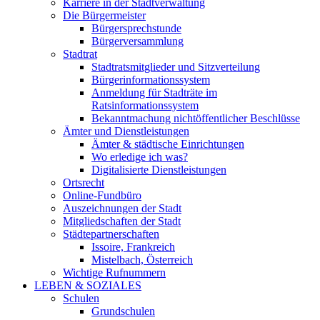
Karriere in der Stadtverwaltung
Die Bürgermeister
Bürgersprechstunde
Bürgerversammlung
Stadtrat
Stadtratsmitglieder und Sitzverteilung
Bürgerinformationssystem
Anmeldung für Stadträte im
Ratsinformationssystem
Bekanntmachung nichtöffentlicher Beschlüsse
Ämter und Dienstleistungen
Ämter & städtische Einrichtungen
Wo erledige ich was?
Digitalisierte Dienstleistungen
Ortsrecht
Online-Fundbüro
Auszeichnungen der Stadt
Mitgliedschaften der Stadt
Städtepartnerschaften
Issoire, Frankreich
Mistelbach, Österreich
Wichtige Rufnummern
LEBEN & SOZIALES
Schulen
Grundschulen