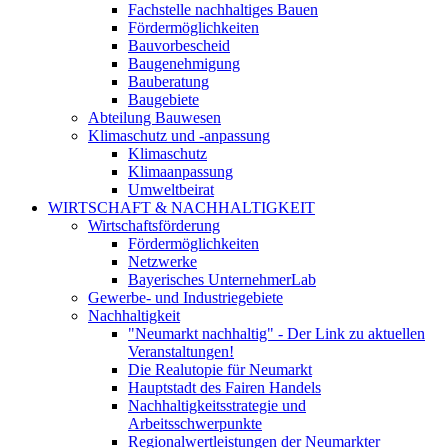
Fachstelle nachhaltiges Bauen
Fördermöglichkeiten
Bauvorbescheid
Baugenehmigung
Bauberatung
Baugebiete
Abteilung Bauwesen
Klimaschutz und -anpassung
Klimaschutz
Klimaanpassung
Umweltbeirat
WIRTSCHAFT & NACHHALTIGKEIT
Wirtschaftsförderung
Fördermöglichkeiten
Netzwerke
Bayerisches UnternehmerLab
Gewerbe- und Industriegebiete
Nachhaltigkeit
"Neumarkt nachhaltig" - Der Link zu aktuellen
Veranstaltungen!
Die Realutopie für Neumarkt
Hauptstadt des Fairen Handels
Nachhaltigkeitsstrategie und
Arbeitsschwerpunkte
Regionalwertleistungen der Neumarkter