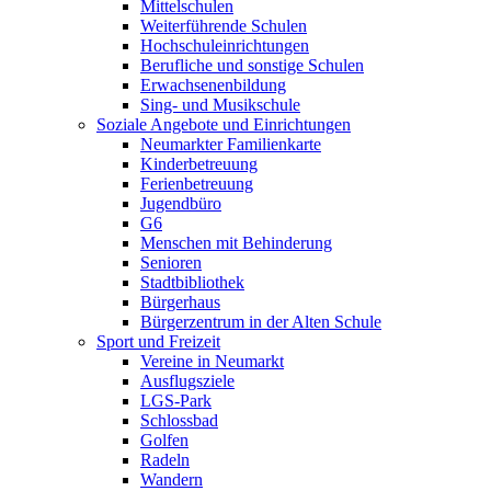
Mittelschulen
Weiterführende Schulen
Hochschuleinrichtungen
Berufliche und sonstige Schulen
Erwachsenenbildung
Sing- und Musikschule
Soziale Angebote und Einrichtungen
Neumarkter Familienkarte
Kinderbetreuung
Ferienbetreuung
Jugendbüro
G6
Menschen mit Behinderung
Senioren
Stadtbibliothek
Bürgerhaus
Bürgerzentrum in der Alten Schule
Sport und Freizeit
Vereine in Neumarkt
Ausflugsziele
LGS-Park
Schlossbad
Golfen
Radeln
Wandern